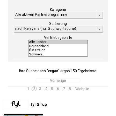
Kategorie
Alle aktiven Partnerprogramme
Sortierung
nach Relevanz (nur Stichwortsuche)
Vertriebsgebiete
Ihre Suche nach "
vegan
" ergab 150 Ergebnisse.
Vorherige
1
2
3
4
5
6
7
8
Nächste
fyl Sirup