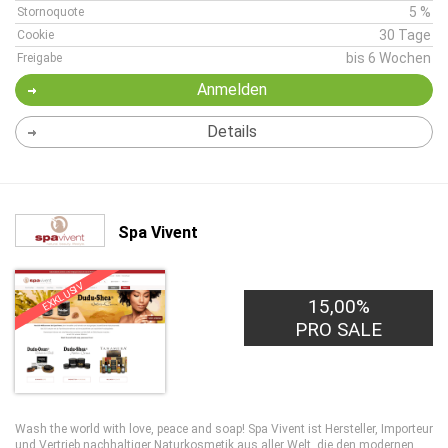
5 %
Stornoquote
30 Tage
Cookie
bis 6 Wochen
Freigabe
Anmelden
Details
Spa Vivent
EXKLUSIV
15,00%
PRO SALE
Wash the world with love, peace and soap! Spa Vivent ist Hersteller, Importeur
und Vertrieb nachhaltiger Naturkosmetik aus aller Welt, die den modernen