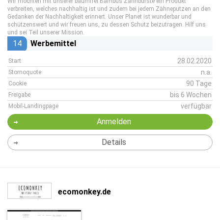
Wir möchten mit unserer baumfrei Bambus Zahnbürste ein Produkt
verbreiten, welches nachhaltig ist und zudem bei jedem Zähneputzen an den
Gedanken der Nachhaltigkeit erinnert. Unser Planet ist wunderbar und
schützenswert und wir freuen uns, zu dessen Schutz beizutragen. Hilf uns
und sei Teil unserer Mission.
14
Werbemittel
28.02.2020
Start
n.a.
Stornoquote
90 Tage
Cookie
bis 6 Wochen
Freigabe
verfügbar
Mobil-Landingpage
Anmelden
Details
ecomonkey.de