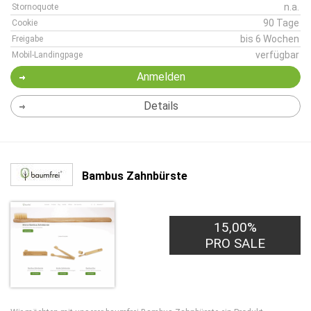
n.a.
Stornoquote
90 Tage
Cookie
bis 6 Wochen
Freigabe
verfügbar
Mobil-Landingpage
Anmelden
Details
Bambus Zahnbürste
15,00%
PRO SALE