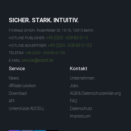
SICHER. STARK. INTUITIV.
Firstlead GmbH, Rosenfelder St. 15-16, 10315 Berlin
+49 (0)30 - 609 83 61-0
HOTLINE PUBLISHER:
+49 (0)30 - 609 83 61-23
HOTLINE ADVERTISER:
TELEFAX:
+49 (0)30 - 609 83 61-99
service@adcell.de
E-MAIL:
Service
Kontakt
News
Unternehmen
Affiliate-Lexikon
Jobs
Download
AGB & Datenschutzerklärung
API
FAQ
Unterstütze ADCELL
Datenschutz
Impressum