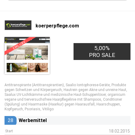
koerperpflege.com
EXKLUSIV
20,00€
5,00%
PRO LEAD
PRO SALE
Antitranspirante (Antitranspirantien), Saalio Iontophorese-Geräte, Produkte
gegen Schwitzen und Körpergeruch, Hautrein gegen Akne und unreine Haut,
Saalux UV-Lichtkämme und medizinische Haut-Schuppenlöser, organicum
vegane und tierversuchsfreie Haarpflegelinie mit Shampoos, Conditioner
(Spülung) und Haarmaske (Haarkur) gegen Haarausfall, Haarschuppen,
Kopfgeruch, Psoriasis, Vitiligo
28
Werbemittel
18.02.2015
Start