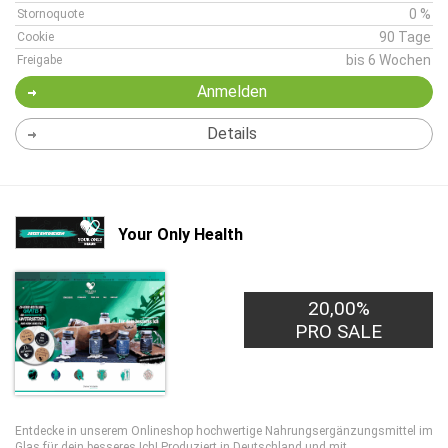
0 %
Stornoquote
90 Tage
Cookie
bis 6 Wochen
Freigabe
Anmelden
Details
Your Only Health
20,00%
PRO SALE
Entdecke in unserem Onlineshop hochwertige Nahrungsergänzungsmittel im
Glas für dein besseres Ich! Produziert in Deutschland und mit