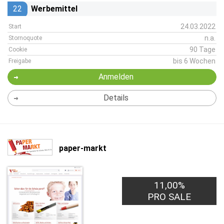
22
Werbemittel
24.03.2022
Start
n.a.
Stornoquote
90 Tage
Cookie
bis 6 Wochen
Freigabe
Anmelden
Details
paper-markt
11,00%
PRO SALE