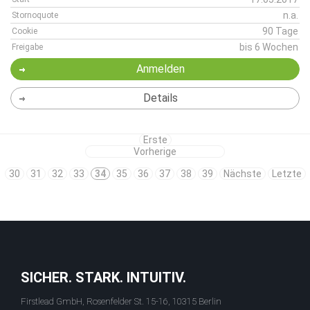
n.a.
Stornoquote
90 Tage
Cookie
bis 6 Wochen
Freigabe
Anmelden
Details
Erste
Vorherige
30
31
32
33
34
35
36
37
38
39
Nächste
Letzte
SICHER. STARK. INTUITIV.
Firstlead GmbH, Rosenfelder St. 15-16, 10315 Berlin