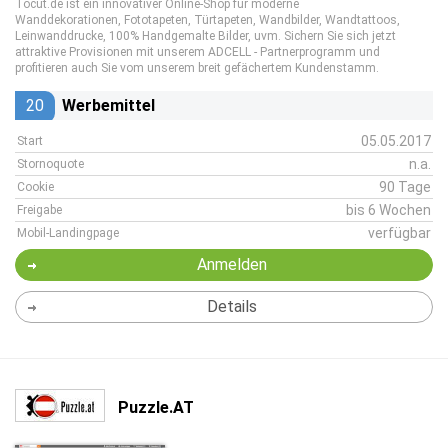
Tocut.de ist ein innovativer Online-Shop für moderne
Wanddekorationen, Fototapeten, Türtapeten, Wandbilder, Wandtattoos,
Leinwanddrucke, 100% Handgemalte Bilder, uvm. Sichern Sie sich jetzt
attraktive Provisionen mit unserem ADCELL - Partnerprogramm und
profitieren auch Sie vom unserem breit gefächertem Kundenstamm.
20
Werbemittel
05.05.2017
Start
n.a.
Stornoquote
90 Tage
Cookie
bis 6 Wochen
Freigabe
verfügbar
Mobil-Landingpage
Anmelden
Details
Puzzle.AT