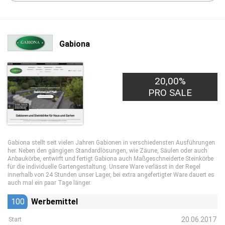
Gabiona
20,00%
2,50€
PRO LEAD
PRO SALE
Gabiona stellt seit vielen Jahren Gabionen in verschiedensten Ausführungen
her. Neben den gängigen Standardlösungen, wie Zäune, Säulen oder auch
Anbaukörbe, entwirft und fertigt Gabiona auch Maßgeschneiderte Steinkörbe
für die individuelle Gartengestaltung. Unsere Ware verlässt in der Regel
innerhalb von 24 Stunden unser Lager, bei extra angefertigter Ware dauert es
auch mal ein paar Tage länger.
100
Werbemittel
20.06.2017
Start