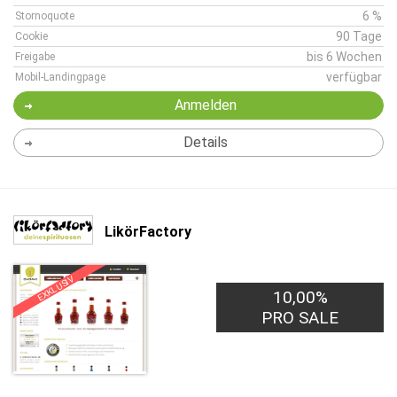
6 %
Stornoquote
90 Tage
Cookie
bis 6 Wochen
Freigabe
verfügbar
Mobil-Landingpage
Anmelden
Details
LikörFactory
EXKLUSIV
10,00%
PRO SALE