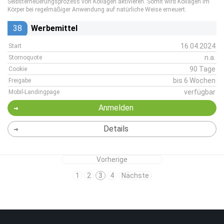
Selbsterneuerungsprozess von Kollagen aktivieren. Somit wird Kollagen im
Körper bei regelmäßiger Anwendung auf natürliche Weise erneuert.
38
Werbemittel
16.04.2024
Start
n.a.
Stornoquote
90 Tage
Cookie
bis 6 Wochen
Freigabe
verfügbar
Mobil-Landingpage
Anmelden
Details
Vorherige
1
2
3
4
Nächste