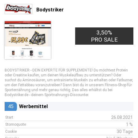
Bodystriker
3,50%
PRO SALE
BODYSTRIKER - DEIN EXPERTE FÜR SUPPLEMENTE! Du möchtest Protein
oder Creatine kaufen, um deinen Muskelaufbau zu unterstützen? Oder
suchst du Aminosäuren, um antrainierte Muskeln zu erhalten oder Fatburner,
um den Fettabbau voranzutreiben? Dann bist du in unserem Fitness-Shop für
Sporternährung und mehr genau richtig. Das alles erhältst du bei
Bodystriker.de - deinem Sportnahrungs-Discounter.
45
Werbemittel
26.08.2021
Start
1 %
Stornoquote
30 Tage
Cookie