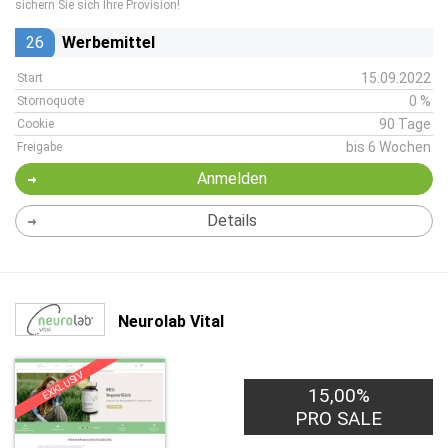
sichern Sie sich Ihre Provision!
26
Werbemittel
15.09.2022
Start
0 %
Stornoquote
90 Tage
Cookie
bis 6 Wochen
Freigabe
Anmelden
Details
Neurolab Vital
EXKLUSIV
15,00%
PRO SALE