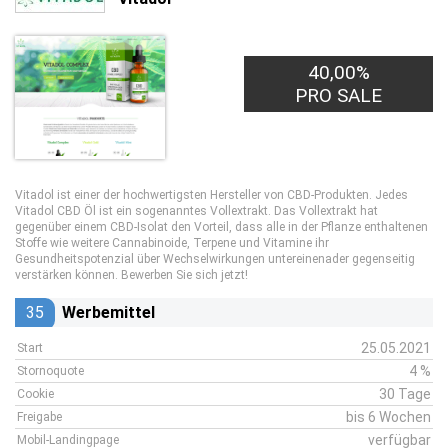
40,00%
PRO SALE
Vitadol ist einer der hochwertigsten Hersteller von CBD-Produkten. Jedes
Vitadol CBD Öl ist ein sogenanntes Vollextrakt. Das Vollextrakt hat
gegenüber einem CBD-Isolat den Vorteil, dass alle in der Pflanze enthaltenen
Stoffe wie weitere Cannabinoide, Terpene und Vitamine ihr
Gesundheitspotenzial über Wechselwirkungen untereinenader gegenseitig
verstärken können. Bewerben Sie sich jetzt!
35
Werbemittel
25.05.2021
Start
4 %
Stornoquote
30 Tage
Cookie
bis 6 Wochen
Freigabe
verfügbar
Mobil-Landingpage