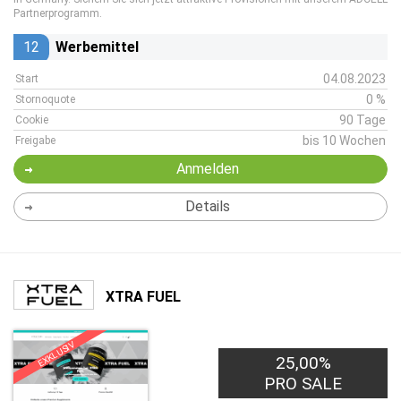
Partnerprogramm.
12
Werbemittel
04.08.2023
Start
0 %
Stornoquote
90 Tage
Cookie
bis 10 Wochen
Freigabe
Anmelden
Details
XTRA FUEL
EXKLUSIV
25,00%
PRO SALE