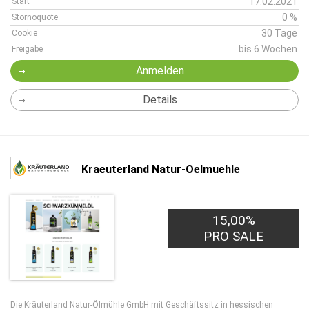
17.02.2021
Start
0 %
Stornoquote
30 Tage
Cookie
bis 6 Wochen
Freigabe
Anmelden
Details
Kraeuterland Natur-Oelmuehle
15,00%
PRO SALE
Die Kräuterland Natur-Ölmühle GmbH mit Geschäftssitz in hessischen