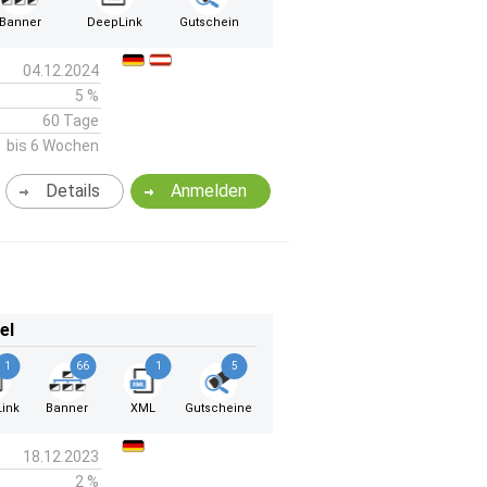
Banner
DeepLink
Gutschein
04.12.2024
5 %
60 Tage
bis 6 Wochen
Details
Anmelden
el
1
66
1
5
ink
Banner
XML
Gutscheine
18.12.2023
2 %