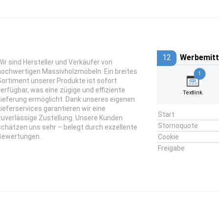
12
Werbemitt
Wir sind Hersteller und Verkäufer von
hochwertigen Massivholzmöbeln. Ein breites
1
Sortiment unserer Produkte ist sofort
verfügbar, was eine zügige und effiziente
Textlink
Lieferung ermöglicht. Dank unseres eigenen
Lieferservices garantieren wir eine
Start
zuverlässige Zustellung. Unsere Kunden
Stornoquote
schätzen uns sehr – belegt durch exzellente
Bewertungen.
Cookie
Freigabe