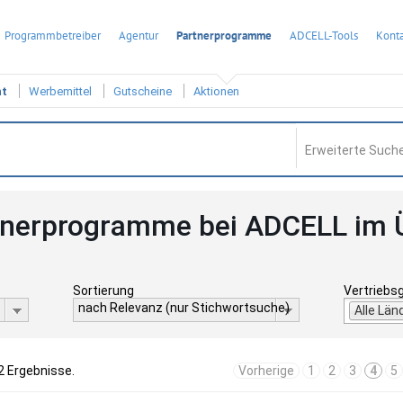
Programmbetreiber
Agentur
Partnerprogramme
ADCELL-Tools
Konta
ht
Werbemittel
Gutscheine
Aktionen
Erweiterte Suche
tnerprogramme bei ADCELL im 
Sortierung
Vertriebs
nach Relevanz (nur Stichwortsuche)
Alle Län
2 Ergebnisse.
Vorherige
1
2
3
4
5