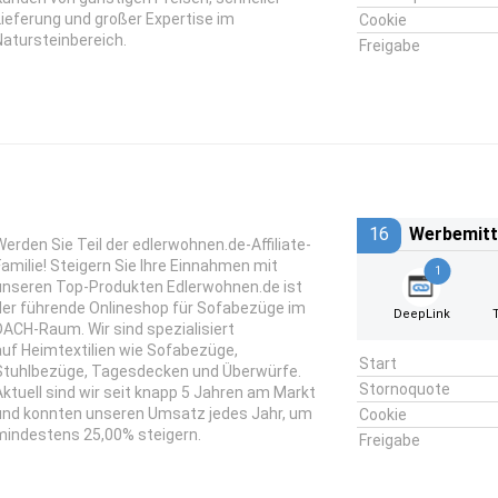
Lieferung und großer Expertise im
Cookie
Natursteinbereich.
Freigabe
16
Werbemitt
Werden Sie Teil der edlerwohnen.de-Affiliate-
Familie! Steigern Sie Ihre Einnahmen mit
1
unseren Top-Produkten Edlerwohnen.de ist
der führende Onlineshop für Sofabezüge im
DeepLink
DACH-Raum. Wir sind spezialisiert
auf Heimtextilien wie Sofabezüge,
Start
Stuhlbezüge, Tagesdecken und Überwürfe.
Stornoquote
Aktuell sind wir seit knapp 5 Jahren am Markt
und konnten unseren Umsatz jedes Jahr, um
Cookie
mindestens 25,00% steigern.
Freigabe