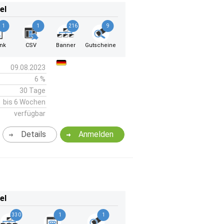
el
1
1
216
9
ink
CSV
Banner
Gutscheine
09.08.2023
6 %
30 Tage
bis 6 Wochen
verfügbar
Details
Anmelden
el
330
1
1