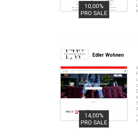
10,00%
1,00€
PRO LEAD
PRO SALE
Edler Wohnen
14,00%
PRO SALE