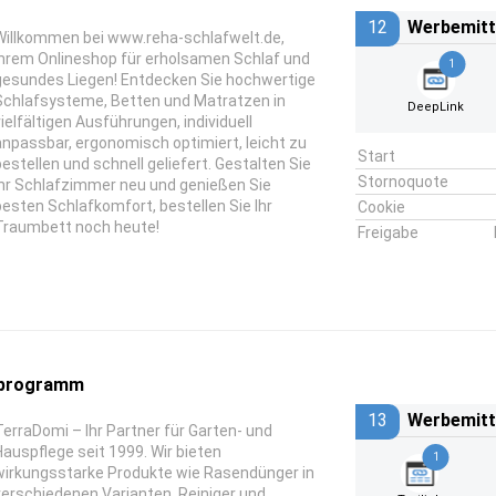
12
Werbemitt
Willkommen bei www.reha-schlafwelt.de,
Ihrem Onlineshop für erholsamen Schlaf und
1
gesundes Liegen! Entdecken Sie hochwertige
Schlafsysteme, Betten und Matratzen in
DeepLink
vielfältigen Ausführungen, individuell
anpassbar, ergonomisch optimiert, leicht zu
Start
bestellen und schnell geliefert. Gestalten Sie
Stornoquote
Ihr Schlafzimmer neu und genießen Sie
besten Schlafkomfort, bestellen Sie Ihr
Cookie
Traumbett noch heute!
Freigabe
rprogramm
13
Werbemitt
TerraDomi – Ihr Partner für Garten- und
Hauspflege seit 1999. Wir bieten
1
wirkungsstarke Produkte wie Rasendünger in
verschiedenen Varianten, Reiniger und