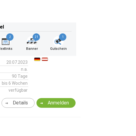
el
2
21
1
Textlinks
Banner
Gutschein
20.07.2023
n.a.
90 Tage
bis 6 Wochen
verfügbar
Details
Anmelden