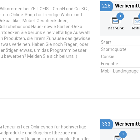
228
Werbemitt
Willkommen bei ZEITGEIST GmbH und Co. KG ,
Ihrem Online-Shop für trendige Wohn- und
1
Dekoartikel, Möbel, Geschenkideen,
Grillzubehör und Haus- sowie Garten-Deko.
DeepLink
Textl
Entdecken Sie bei uns eine vielfältige Auswahl
an Produkten, die Ihrem Zuhause das gewisse
Start
Etwas verleihen. Haben Sie noch Fragen, oder
Stornoquote
benötigen etwas, um das Programm besser
zu bewerben? Melden Sie sich bei uns :)
Cookie
Freigabe
Mobil-Landingpage
333
Werbemitt
Arteneur ist der Onlineshop für hochwertige
Badprodukte und Bügelbrettbezüge mit
1
einzigartigen Designs internationaler Künstler.