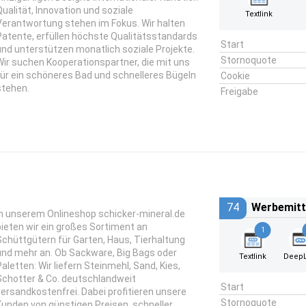
Qualität, Innovation und soziale
Textlink
Verantwortung stehen im Fokus. Wir halten
Patente, erfüllen höchste Qualitätsstandards
Start
und unterstützen monatlich soziale Projekte.
Stornoquote
Wir suchen Kooperationspartner, die mit uns
für ein schöneres Bad und schnelleres Bügeln
Cookie
stehen.
Freigabe
74
Werbemitt
In unserem Onlineshop schicker-mineral.de
bieten wir ein großes Sortiment an
1
Schüttgütern für Garten, Haus, Tierhaltung
und mehr an. Ob Sackware, Big Bags oder
Textlink
DeepL
Paletten: Wir liefern Steinmehl, Sand, Kies,
Schotter & Co. deutschlandweit
Start
versandkostenfrei. Dabei profitieren unsere
Stornoquote
Kunden von günstigen Preisen, schneller