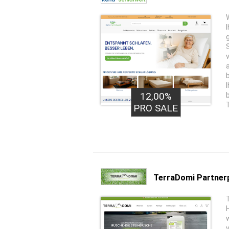
12,00%
PRO SALE
TerraDomi Partne