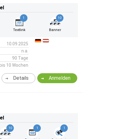
el
1
10
Textlink
Banner
10.09.2025
n.a.
90 Tage
bis 10 Wochen
Details
Anmelden
el
10
1
1