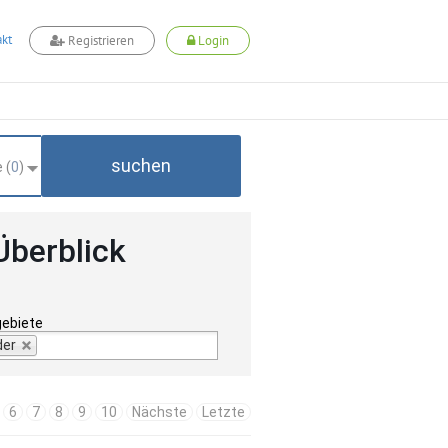
kt
Registrieren
Login
suchen
 (
0
)
Überblick
gebiete
der
6
7
8
9
10
Nächste
Letzte