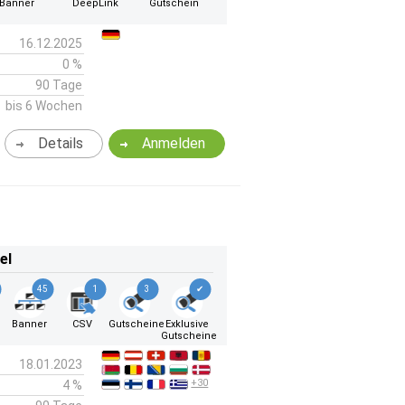
Banner
DeepLink
Gutschein
16.12.2025
0 %
90 Tage
bis 6 Wochen
Details
Anmelden
el
45
1
3
✔
Banner
CSV
Gutscheine
Exklusive
Gutscheine
18.01.2023
+30
4 %