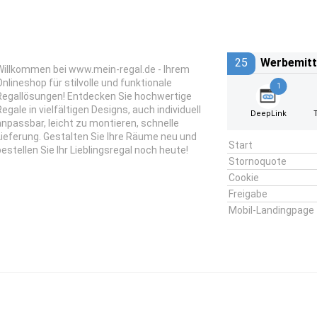
25
Werbemitt
Willkommen bei www.mein-regal.de - Ihrem
Onlineshop für stilvolle und funktionale
1
Regallösungen! Entdecken Sie hochwertige
Regale in vielfältigen Designs, auch individuell
DeepLink
anpassbar, leicht zu montieren, schnelle
Lieferung. Gestalten Sie Ihre Räume neu und
Start
bestellen Sie Ihr Lieblingsregal noch heute!
Stornoquote
Cookie
Freigabe
Mobil-Landingpage