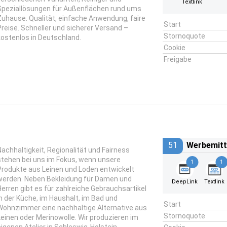
Textlink
Speziallösungen für Außenflächen rund ums
Zuhause. Qualität, einfache Anwendung, faire
Start
Preise. Schneller und sicherer Versand –
Stornoquote
kostenlos in Deutschland.
Cookie
Freigabe
51
Werbemitt
Nachhaltigkeit, Regionalität und Fairness
stehen bei uns im Fokus, wenn unsere
1
1
Produkte aus Leinen und Loden entwickelt
werden. Neben Bekleidung für Damen und
DeepLink
Textlink
Herren gibt es für zahlreiche Gebrauchsartikel
in der Küche, im Haushalt, im Bad und
Start
Wohnzimmer eine nachhaltige Alternative aus
Stornoquote
Leinen oder Merinowolle. Wir produzieren im