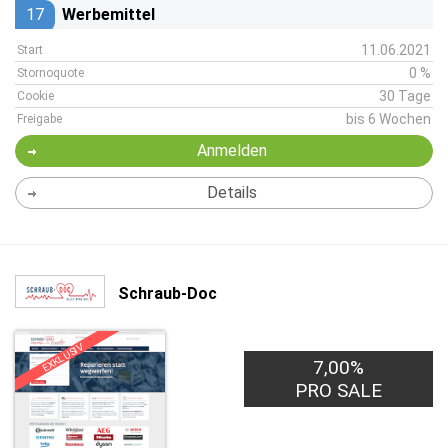
17
Werbemittel
11.06.2021
Start
0 %
Stornoquote
30 Tage
Cookie
bis 6 Wochen
Freigabe
Anmelden
Details
Schraub-Doc
EXKLUSIV
7,00%
PRO SALE