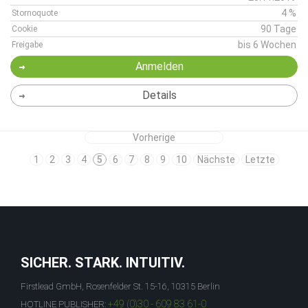
4 %
Stornoquote
90 Tage
Cookie
bis 6 Wochen
Freigabe
Anmelden
Details
Vorherige
1
2
3
4
5
6
7
8
9
10
Nächste
Letzte
SICHER. STARK. INTUITIV.
Firstlead GmbH, Rosenfelder St. 15-16, 10315 Berlin
+49 (0)30 - 609 83 61-0
HOTLINE PUBLISHER: