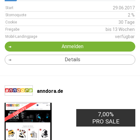
29.06.2017
Start
2 %
Stornoquote
30 Tage
Cookie
bis 13 Wochen
Freigabe
verfügbar
Mobil-Landingpage
Anmelden
Details
anndora.de
EXKLUSIV
7,00%
PRO SALE