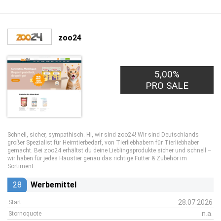
zoo24
5,00%
PRO SALE
Schnell, sicher, sympathisch. Hi, wir sind zoo24! Wir sind Deutschlands
großer Spezialist für Heimtierbedarf, von Tierliebhabern für Tierliebhaber
gemacht. Bei zoo24 erhältst du deine Lieblingsprodukte sicher und schnell –
wir haben für jedes Haustier genau das richtige Futter & Zubehör im
Sortiment.
28
Werbemittel
28.07.2026
Start
n.a.
Stornoquote