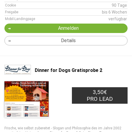
90 Tage
Cookie
bis 6 Wochen
Freigabe
verfügbar
Mobil-Landingpage
Anmelden
Details
Dinner for Dogs Gratisprobe 2
3,50€
PRO LEAD
Frische, wie selbst zubereitet - Slogan und Philosophie des im Jahre 2002