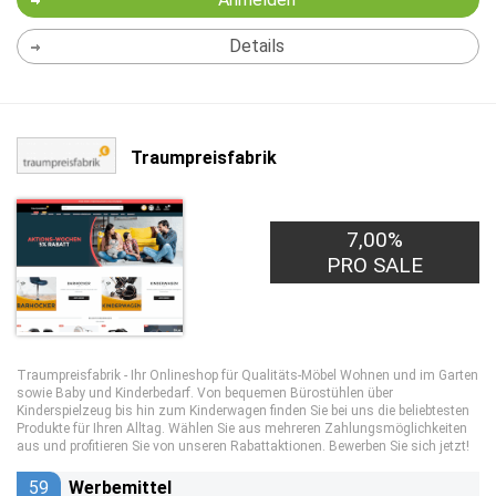
Details
Traumpreisfabrik
7,00%
PRO SALE
Traumpreisfabrik - Ihr Onlineshop für Qualitäts-Möbel Wohnen und im Garten
sowie Baby und Kinderbedarf. Von bequemen Bürostühlen über
Kinderspielzeug bis hin zum Kinderwagen finden Sie bei uns die beliebtesten
Produkte für Ihren Alltag. Wählen Sie aus mehreren Zahlungsmöglichkeiten
aus und profitieren Sie von unseren Rabattaktionen. Bewerben Sie sich jetzt!
59
Werbemittel