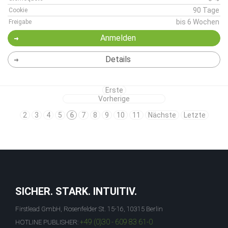
90 Tage
Cookie
bis 6 Wochen
Freigabe
Anmelden
Details
Erste
Vorherige
2
3
4
5
6
7
8
9
10
11
Nächste
Letzte
SICHER. STARK. INTUITIV.
Firstlead GmbH, Rosenfelder St. 15-16, 10315 Berlin
+49 (0)30 - 609 83 61-0
HOTLINE PUBLISHER: