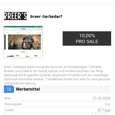
breer-tierbedarf
10,00%
PRO SALE
Breer Tierbedarf bietet eine große Auswahl an hochwertigem Tierfutter,
Snacks und Zubehör für Hunde, Katzen und andere Haustiere. Der Shop
überzeugt durch geprüfte Qualität, artgerechte Produkte und ein vielseitiges
Sortiment namhafter Marken. Tierliebhaber finden hier alles für eine gesunde
und glückliche Haltung.
12
Werbemittel
21.05.2026
Start
n.a.
Stornoquote
30 Tage
Cookie