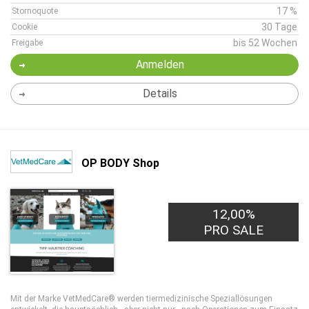
17 %
Stornoquote
30 Tage
Cookie
bis 52 Wochen
Freigabe
Anmelden
Details
OP BODY Shop
12,00%
PRO SALE
Mit der Marke VetMedCare® werden tiermedizinische Speziallösungen