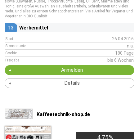
sowie Süßwaren, Nüsse, Trockenfrüchte, Essig, Öl, Senf, Marmeladen und
Honig, eine große Auswahl an Haushaltsartikeln, Schreibwaren und vieles
mehr. Und alles zu echten Schnäppchenpreisen! Viele Artikel für Veganer und
Vegetarier in BIO Qualität.
13
Werbemittel
26.04.2016
Start
n.a.
Stornoquote
180 Tage
Cookie
bis 6 Wochen
Freigabe
Anmelden
Details
Kaffeetechnik-shop.de
4,75%