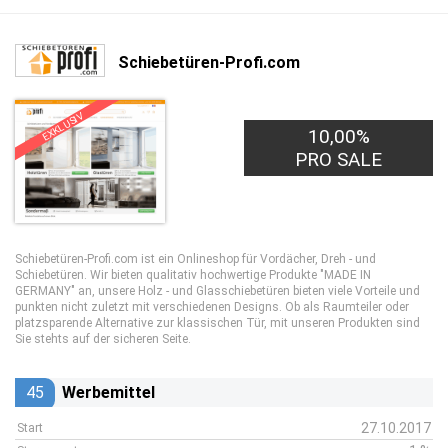
Schiebetüren-Profi.com
EXKLUSIV
10,00%
PRO SALE
Schiebetüren-Profi.com ist ein Onlineshop für Vordächer, Dreh - und
Schiebetüren. Wir bieten qualitativ hochwertige Produkte "MADE IN
GERMANY" an, unsere Holz - und Glasschiebetüren bieten viele Vorteile und
punkten nicht zuletzt mit verschiedenen Designs. Ob als Raumteiler oder
platzsparende Alternative zur klassischen Tür, mit unseren Produkten sind
Sie stehts auf der sicheren Seite.
45
Werbemittel
27.10.2017
Start