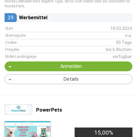
Hunde-Liebhaber-Herz begehrt. Egal, ob für Dich selbst oder als Geschenk für
Hunde-Fans.
29
Werbemittel
19.03.2024
Start
n.a.
Stornoquote
90 Tage
Cookie
bis 6 Wochen
Freigabe
verfügbar
Mobil-Landingpage
Anmelden
Details
PowerPets
15,00%