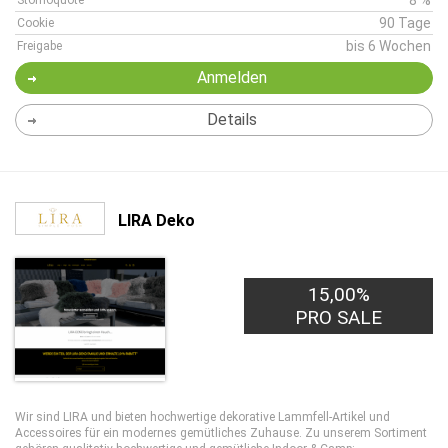
8 %
Stornoquote
90 Tage
Cookie
bis 6 Wochen
Freigabe
Anmelden
Details
LIRA Deko
15,00%
PRO SALE
Wir sind LIRA und bieten hochwertige dekorative Lammfell-Artikel und
Accessoires für ein modernes gemütliches Zuhause. Zu unserem Sortiment