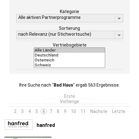
Kategorie
Alle aktiven Partnerprogramme
Sortierung
nach Relevanz (nur Stichwortsuche)
Vertriebsgebiete
Ihre Suche nach "
Bad Haus
" ergab 563 Ergebnisse.
Erste
Vorherige
2
3
4
5
6
7
8
9
10
11
Nächste
Letzte
hanfred