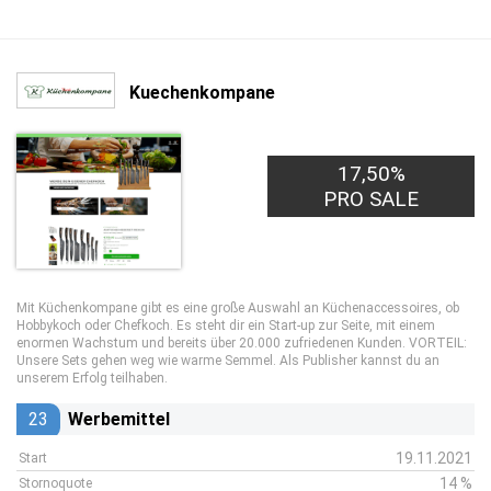
Kuechenkompane
17,50%
PRO SALE
Mit Küchenkompane gibt es eine große Auswahl an Küchenaccessoires, ob
Hobbykoch oder Chefkoch. Es steht dir ein Start-up zur Seite, mit einem
enormen Wachstum und bereits über 20.000 zufriedenen Kunden. VORTEIL:
Unsere Sets gehen weg wie warme Semmel. Als Publisher kannst du an
unserem Erfolg teilhaben.
23
Werbemittel
19.11.2021
Start
14 %
Stornoquote