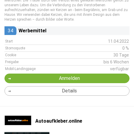
Menschen. Die Trauer durch den Verlust eines geliebten Menschen gehört zu
unserem Leben dazu. Um die Verbindung zu den Verstorbenen
aufrechtzuerhalten, zünden wir Kerzen an - beim Begräbnis, am Grab und zu
Hause. Wir verwenden dabei Kerzen, die uns mit ihrem Design aus dem
Herzen sprechen – durch Bilder oder Worte.
34
Werbemittel
11.04.2022
Start
0 %
Stornoquote
30 Tage
Cookie
bis 6 Wochen
Freigabe
verfügbar
Mobil-Landingpage
Anmelden
Details
Autoaufkleber.online