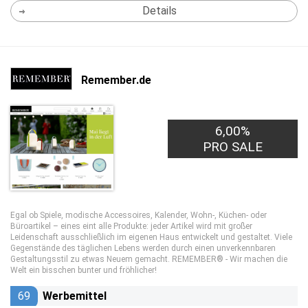
Details
Remember.de
6,00%
PRO SALE
Egal ob Spiele, modische Accessoires, Kalender, Wohn-, Küchen- oder
Büroartikel – eines eint alle Produkte: jeder Artikel wird mit großer
Leidenschaft ausschließlich im eigenen Haus entwickelt und gestaltet. Viele
Gegenstände des täglichen Lebens werden durch einen unverkennbaren
Gestaltungsstil zu etwas Neuem gemacht. REMEMBER® - Wir machen die
Welt ein bisschen bunter und fröhlicher!
69
Werbemittel