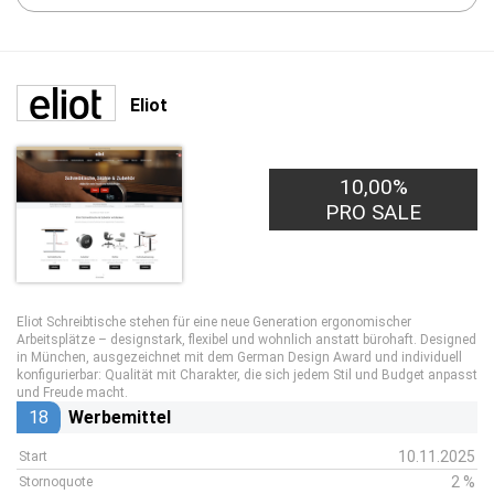
Eliot
10,00%
PRO SALE
Eliot Schreibtische
stehen für eine neue Generation ergonomischer
Arbeitsplätze – designstark, flexibel und wohnlich anstatt bürohaft.
Designed
in München
, ausgezeichnet mit dem
German Design Award
und individuell
konfigurierbar:
Qualität mit Charakter
, die sich jedem Stil und Budget anpasst
und Freude macht.
18
Werbemittel
10.11.2025
Start
2 %
Stornoquote