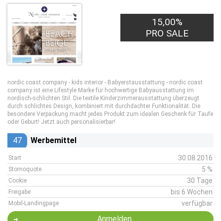
15,00%
PRO SALE
nordic coast company - kids interior - Babyerstausstattung - nordic coast
company ist eine Lifestyle Marke für hochwertige Babyausstattung im
nordisch-schlichten Stil. Die textile Kinderzimmerausstattung überzeugt
durch schlichtes Design, kombiniert mit durchdachter Funktionalität. Die
besondere Verpackung macht jedes Produkt zum idealen Geschenk für Taufe
oder Geburt! Jetzt auch personalisierbar!
47
Werbemittel
30.08.2016
Start
5 %
Stornoquote
30 Tage
Cookie
bis 6 Wochen
Freigabe
verfügbar
Mobil-Landingpage
Anmelden