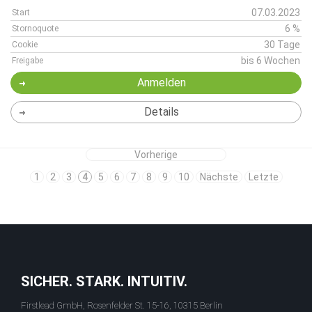
07.03.2023
Start
6 %
Stornoquote
30 Tage
Cookie
bis 6 Wochen
Freigabe
Anmelden
Details
Vorherige
1
2
3
4
5
6
7
8
9
10
Nächste
Letzte
SICHER. STARK. INTUITIV.
Firstlead GmbH, Rosenfelder St. 15-16, 10315 Berlin