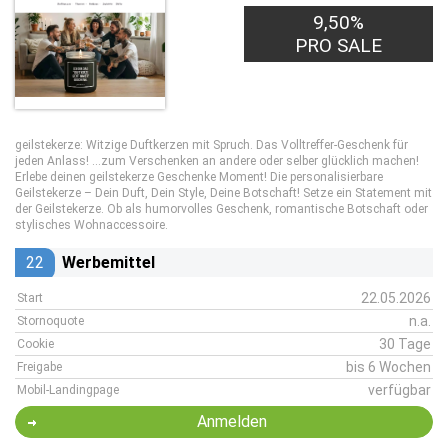
9,50%
PRO SALE
geilstekerze: Witzige Duftkerzen mit Spruch. Das Volltreffer-Geschenk für
jeden Anlass! …zum Verschenken an andere oder selber glücklich machen!
Erlebe deinen geilstekerze Geschenke Moment! Die personalisierbare
Geilstekerze – Dein Duft, Dein Style, Deine Botschaft! Setze ein Statement mit
der Geilstekerze. Ob als humorvolles Geschenk, romantische Botschaft oder
stylisches Wohnaccessoire.
22
Werbemittel
22.05.2026
Start
n.a.
Stornoquote
30 Tage
Cookie
bis 6 Wochen
Freigabe
verfügbar
Mobil-Landingpage
Anmelden