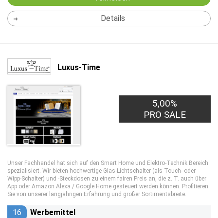
Details
Luxus-Time
5,00%
PRO SALE
Unser Fachhandel hat sich auf den Smart Home und Elektro-Technik Bereich
spezialisiert. Wir bieten hochwertige Glas-Lichtschalter (als Touch- oder
Wipp-Schalter) und -Steckdosen zu einem fairen Preis an, die z. T. auch über
App oder Amazon Alexa / Google Home gesteuert werden können. Profitieren
Sie von unserer langjährigen Erfahrung und großer Sortimentsbreite.
16
Werbemittel