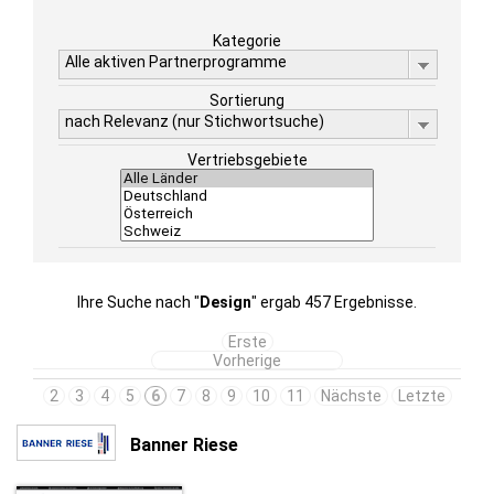
Kategorie
Alle aktiven Partnerprogramme
Sortierung
nach Relevanz (nur Stichwortsuche)
Vertriebsgebiete
Ihre Suche nach "
Design
" ergab 457 Ergebnisse.
Erste
Vorherige
2
3
4
5
6
7
8
9
10
11
Nächste
Letzte
Banner Riese