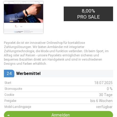
8,00%
PRO SALE
Paycelet.de ist ein innovativer Onlineshop für kontaktlose
Zahlungslösungen. Wir bieten Armbänder mit integrierter
Zahlungstechnologie, die Mode und Funktion verbinden. Ob beim Sport, im
Alltag oder auf Reisen - unsere Paycelets ermöglichen sicheres und
bequemes Bezahlen direkt am Handgelenk und sind in verschiedenen
Designs und Farben erhältlich.
24
Werbemittel
18.07.2025
Start
0 %
Stornoquote
30 Tage
Cookie
bis 6 Wochen
Freigabe
verfügbar
Mobil-Landingpage
Anmelden