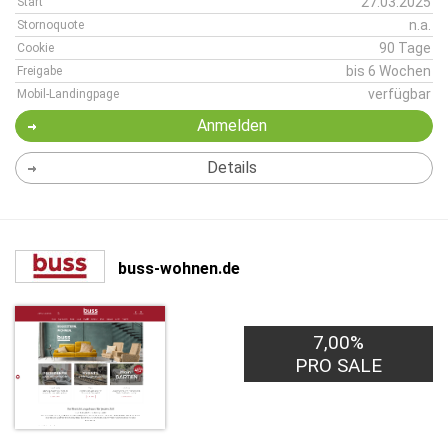
27.03.2025
Start
n.a.
Stornoquote
90 Tage
Cookie
bis 6 Wochen
Freigabe
verfügbar
Mobil-Landingpage
Anmelden
Details
buss-wohnen.de
7,00%
PRO SALE