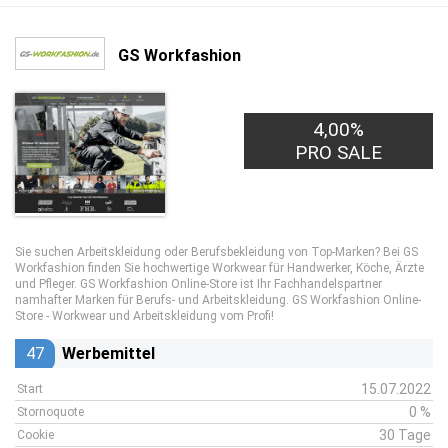
GS Workfashion
4,00%
PRO SALE
Sie suchen Arbeitskleidung oder Berufsbekleidung von Top-Marken? Bei GS
Workfashion finden Sie hochwertige Workwear für Handwerker, Köche, Ärzte
und Pfleger. GS Workfashion Online-Store ist Ihr Fachhandelspartner
namhafter Marken für Berufs- und Arbeitskleidung. GS Workfashion Online-
Store - Workwear und Arbeitskleidung vom Profi!
47
Werbemittel
15.07.2022
Start
0 %
Stornoquote
30 Tage
Cookie