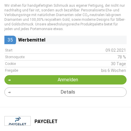
Wir stehen für handgefertigten Schmuck aus eigener Fertigung, der nicht nur
nachhaltig und fair ist, sondern auch bezahlbar. Personalisierte Ehe- und
Verlobungsringe mit natürlichen Diamanten oder CO₂-neutralen lab-grown
Diamanten und 100,00% recyceltem Gold, sowie moderne Designs für Silber-
und Goldschmuck. Unsere abwechslungsreiche Produktpalette bietet für
jeden und jedes Portemonnaie etwas.
35
Werbemittel
09.02.2021
Start
78 %
Stornoquote
30 Tage
Cookie
bis 6 Wochen
Freigabe
Anmelden
Details
PAYCELET