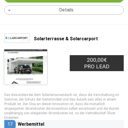
Details
Solarterrasse & Solarcarport
200,00€
PRO LEAD
Das Besondere bei dem Solarterrassendach ist, dass die Verschattung im
Sommer, der Schutz der Gartenmöbel und das Autark sein alles in einem
Produkt ist. Der Clou an dieser Innovation ist, dass die monatlich
eingesparten Stromkosten die Investition selber amortisiert und der Kunde
unabhängig von steigenden Stromkosten ist, so der Vertriebschef Oliver
Enderlein.
17
Werbemittel