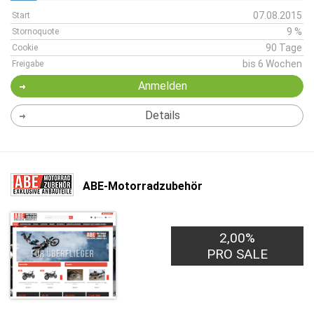
07.08.2015
Start
9 %
Stornoquote
90 Tage
Cookie
bis 6 Wochen
Freigabe
Anmelden
Details
ABE-Motorradzubehör
2,00%
PRO SALE