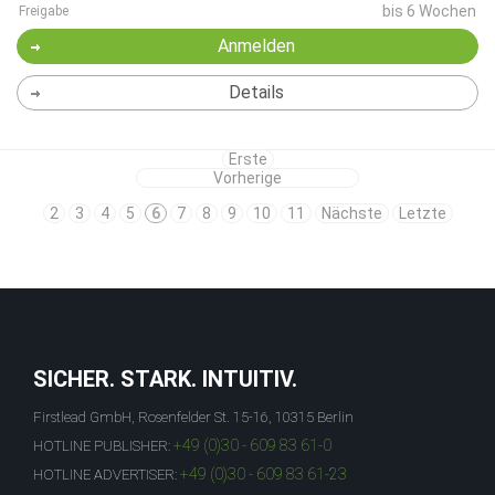
bis 6 Wochen
Freigabe
Anmelden
Details
Erste
Vorherige
2
3
4
5
6
7
8
9
10
11
Nächste
Letzte
SICHER. STARK. INTUITIV.
Firstlead GmbH, Rosenfelder St. 15-16, 10315 Berlin
+49 (0)30 - 609 83 61-0
HOTLINE PUBLISHER:
+49 (0)30 - 609 83 61-23
HOTLINE ADVERTISER: