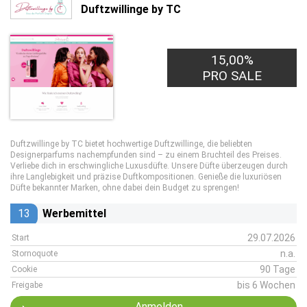
Duftzwillinge by TC
15,00%
PRO SALE
Duftzwillinge by TC bietet hochwertige Duftzwillinge, die beliebten
Designerparfums nachempfunden sind – zu einem Bruchteil des Preises.
Verliebe dich in erschwingliche Luxusdüfte. Unsere Düfte überzeugen durch
ihre Langlebigkeit und präzise Duftkompositionen. Genieße die luxuriösen
Düfte bekannter Marken, ohne dabei dein Budget zu sprengen!
13
Werbemittel
29.07.2026
Start
n.a.
Stornoquote
90 Tage
Cookie
bis 6 Wochen
Freigabe
Anmelden