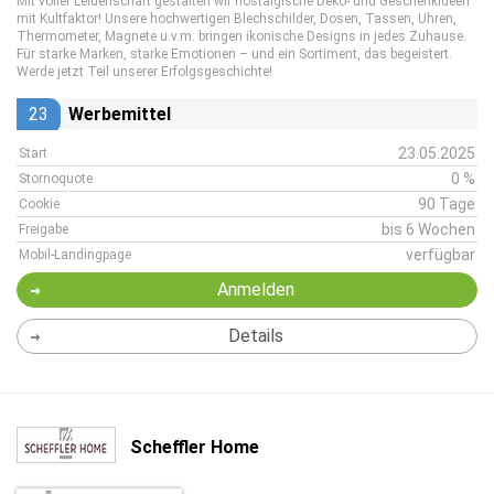
Mit voller Leidenschaft gestalten wir nostalgische Deko- und Geschenkideen
mit Kultfaktor! Unsere hochwertigen Blechschilder, Dosen, Tassen, Uhren,
Thermometer, Magnete u.v.m. bringen ikonische Designs in jedes Zuhause.
Für starke Marken, starke Emotionen – und ein Sortiment, das begeistert.
Werde jetzt Teil unserer Erfolgsgeschichte!
23
Werbemittel
23.05.2025
Start
0 %
Stornoquote
90 Tage
Cookie
bis 6 Wochen
Freigabe
verfügbar
Mobil-Landingpage
Anmelden
Details
Scheffler Home