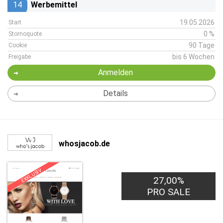
14
Werbemittel
19.05.2026
Start
0 %
Stornoquote
90 Tage
Cookie
bis 6 Wochen
Freigabe
Anmelden
Details
whosjacob.de
EXKLUSIV
27,00%
PRO SALE