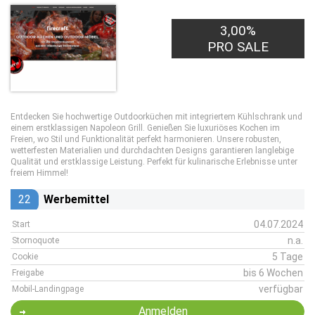
3,00%
PRO SALE
Entdecken Sie hochwertige Outdoorküchen mit integriertem Kühlschrank und
einem erstklassigen Napoleon Grill. Genießen Sie luxuriöses Kochen im
Freien, wo Stil und Funktionalität perfekt harmonieren. Unsere robusten,
wetterfesten Materialien und durchdachten Designs garantieren langlebige
Qualität und erstklassige Leistung. Perfekt für kulinarische Erlebnisse unter
freiem Himmel!
22
Werbemittel
04.07.2024
Start
n.a.
Stornoquote
5 Tage
Cookie
bis 6 Wochen
Freigabe
verfügbar
Mobil-Landingpage
Anmelden