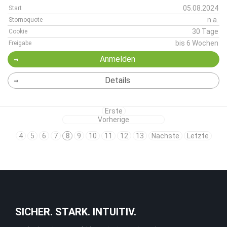
05.08.2024
Start
n.a.
Stornoquote
30 Tage
Cookie
bis 6 Wochen
Freigabe
Anmelden
Details
Erste
Vorherige
4
5
6
7
8
9
10
11
12
13
Nächste
Letzte
SICHER. STARK. INTUITIV.