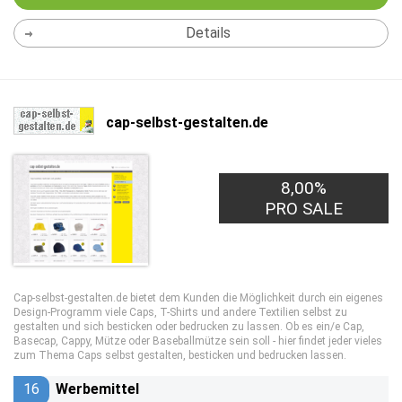
Details
cap-selbst-gestalten.de
8,00%
PRO SALE
Cap-selbst-gestalten.de bietet dem Kunden die Möglichkeit durch ein eigenes
Design-Programm viele Caps, T-Shirts und andere Textilien selbst zu
gestalten und sich besticken oder bedrucken zu lassen. Ob es ein/e Cap,
Basecap, Cappy, Mütze oder Baseballmütze sein soll - hier findet jeder vieles
zum Thema Caps selbst gestalten, besticken und bedrucken lassen.
16
Werbemittel