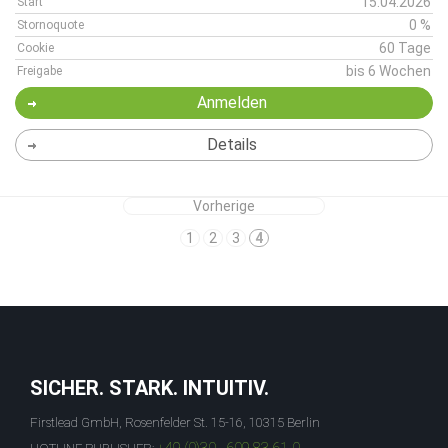
15.04.2026
Start
0 %
Stornoquote
60 Tage
Cookie
bis 6 Wochen
Freigabe
Anmelden
Details
Vorherige
1
2
3
4
SICHER. STARK. INTUITIV.
Firstlead GmbH, Rosenfelder St. 15-16, 10315 Berlin