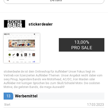
stickerdealer
13,00%
PRO SALE
stickerdealer.de ist dein Onlineshop für Aufkleber! Unser Fokus liegt im
Vertrieb von lizenzierten Aufkleber-Themen. Unser Angebot reicht dabei vom
sexy Pinup, legendäre Bands wie Motörhead, AC/DC, Iron Maiden oder
Aufkleber mit lustigen Sprüchen bis zum Skull/Schädel Motiv. Die coolsten
Motive, die geilsten Bands, die mega Auswahl!
13
Werbemittel
17.03.2023
Start