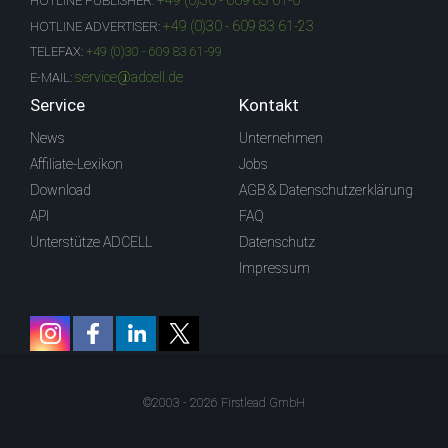
+49 (0)30 - 609 83 61-0
HOTLINE PUBLISHER:
+49 (0)30 - 609 83 61-23
HOTLINE ADVERTISER:
TELEFAX:
+49 (0)30 - 609 83 61-99
service@adcell.de
E-MAIL:
Service
Kontakt
News
Unternehmen
Affiliate-Lexikon
Jobs
Download
AGB & Datenschutzerklärung
API
FAQ
Unterstütze ADCELL
Datenschutz
Impressum
©2003 - 2026 Firstlead GmbH