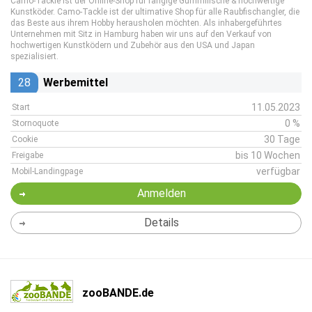
Camo-Tackle ist der Online-Shop für fängige Gummifische & hochwertige
Kunstköder. Camo-Tackle ist der ultimative Shop für alle Raubfischangler, die
das Beste aus ihrem Hobby herausholen möchten. Als inhabergeführtes
Unternehmen mit Sitz in Hamburg haben wir uns auf den Verkauf von
hochwertigen Kunstködern und Zubehör aus den USA und Japan
spezialisiert.
28
Werbemittel
11.05.2023
Start
0 %
Stornoquote
30 Tage
Cookie
bis 10 Wochen
Freigabe
verfügbar
Mobil-Landingpage
Anmelden
Details
zooBANDE.de