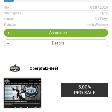
01.07.2024
Start
0 %
Stornoquote
60 Tage
Cookie
bis 6 Wochen
Freigabe
Anmelden
Details
Oberpfalz-Beef
5,00%
PRO SALE