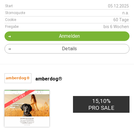
05.12.2025
Start
n.a.
Stornoquote
60 Tage
Cookie
bis 6 Wochen
Freigabe
Anmelden
Details
amberdog®
EXKLUSIV
15,10%
PRO SALE