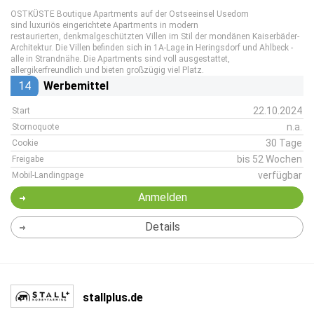
OSTKÜSTE Boutique Apartments auf der Ostseeinsel Usedom
sind luxuriös eingerichtete Apartments in modern
restaurierten, denkmalgeschützten Villen im Stil der mondänen Kaiserbäder-
Architektur. Die Villen befinden sich in 1A-Lage in Heringsdorf und Ahlbeck -
alle in Strandnähe. Die Apartments sind voll ausgestattet,
allergikerfreundlich und bieten großzügig viel Platz.
14
Werbemittel
22.10.2024
Start
n.a.
Stornoquote
30 Tage
Cookie
bis 52 Wochen
Freigabe
verfügbar
Mobil-Landingpage
Anmelden
Details
stallplus.de