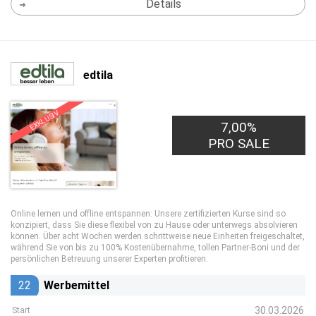
Details
edtila
EXKLUSIV
7,00%
PRO SALE
Online lernen und offline entspannen: Unsere zertifizierten Kurse sind so
konzipiert, dass Sie diese flexibel von zu Hause oder unterwegs absolvieren
können. Über acht Wochen werden schrittweise neue Einheiten freigeschaltet,
während Sie von bis zu 100% Kostenübernahme, tollen Partner-Boni und der
persönlichen Betreuung unserer Experten profitieren.
22
Werbemittel
30.03.2026
Start