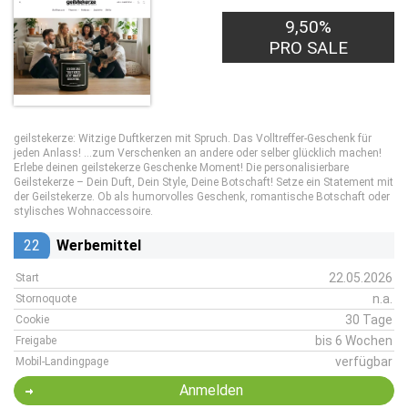
9,50%
PRO SALE
geilstekerze: Witzige Duftkerzen mit Spruch. Das Volltreffer-Geschenk für
jeden Anlass! …zum Verschenken an andere oder selber glücklich machen!
Erlebe deinen geilstekerze Geschenke Moment! Die personalisierbare
Geilstekerze – Dein Duft, Dein Style, Deine Botschaft! Setze ein Statement mit
der Geilstekerze. Ob als humorvolles Geschenk, romantische Botschaft oder
stylisches Wohnaccessoire.
22
Werbemittel
22.05.2026
Start
n.a.
Stornoquote
30 Tage
Cookie
bis 6 Wochen
Freigabe
verfügbar
Mobil-Landingpage
Anmelden