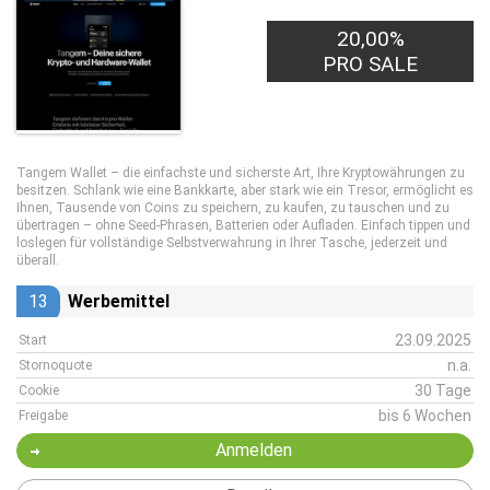
20,00%
PRO SALE
Tangem Wallet – die einfachste und sicherste Art, Ihre Kryptowährungen zu
besitzen. Schlank wie eine Bankkarte, aber stark wie ein Tresor, ermöglicht es
Ihnen, Tausende von Coins zu speichern, zu kaufen, zu tauschen und zu
übertragen – ohne Seed-Phrasen, Batterien oder Aufladen. Einfach tippen und
loslegen für vollständige Selbstverwahrung in Ihrer Tasche, jederzeit und
überall.
13
Werbemittel
23.09.2025
Start
n.a.
Stornoquote
30 Tage
Cookie
bis 6 Wochen
Freigabe
Anmelden