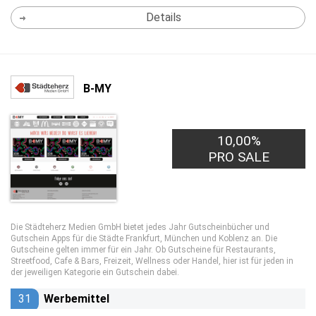
Details
B-MY
10,00%
PRO SALE
Die Städteherz Medien GmbH bietet jedes Jahr Gutscheinbücher und
Gutschein Apps für die Städte Frankfurt, München und Koblenz an. Die
Gutscheine gelten immer für ein Jahr. Ob Gutscheine für Restaurants,
Streetfood, Cafe & Bars, Freizeit, Wellness oder Handel, hier ist für jeden in
der jeweiligen Kategorie ein Gutschein dabei.
31
Werbemittel