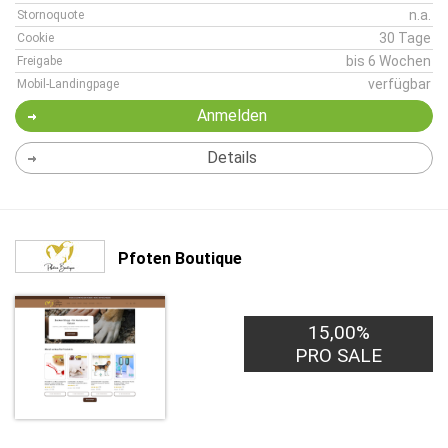
n.a.
Stornoquote
30 Tage
Cookie
bis 6 Wochen
Freigabe
verfügbar
Mobil-Landingpage
Anmelden
Details
Pfoten Boutique
15,00%
PRO SALE