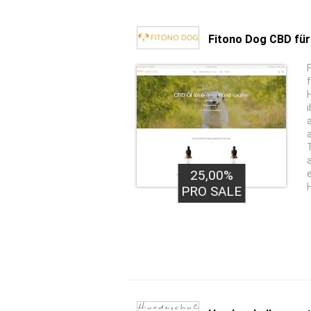
Fitono Dog CBD fü
i
25,00%
PRO SALE