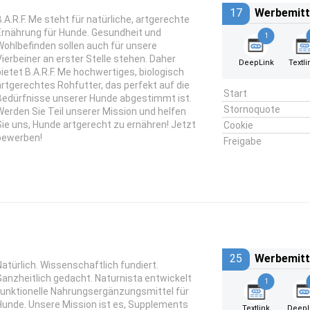
17
Werbemitt
B.A.R.F. Me steht für natürliche, artgerechte
Ernährung für Hunde. Gesundheit und
1
Wohlbefinden sollen auch für unsere
Vierbeiner an erster Stelle stehen. Daher
DeepLink
Textli
bietet B.A.R.F. Me hochwertiges, biologisch
artgerechtes Rohfutter, das perfekt auf die
Start
Bedürfnisse unserer Hunde abgestimmt ist.
Stornoquote
Werden Sie Teil unserer Mission und helfen
Sie uns, Hunde artgerecht zu ernähren! Jetzt
Cookie
bewerben!
Freigabe
25
Werbemitt
Natürlich. Wissenschaftlich fundiert.
Ganzheitlich gedacht. Naturnista entwickelt
1
funktionelle Nahrungsergänzungsmittel für
Hunde. Unsere Mission ist es, Supplements
Textlink
DeepL