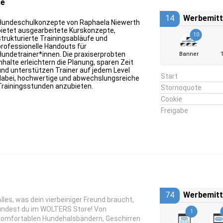
te
14
Werbemitt
Hundeschulkonzepte von Raphaela Niewerth
bietet ausgearbeitete Kurskonzepte,
10
strukturierte Trainingsabläufe und
professionelle Handouts für
Hundetrainer*innen. Die praxiserprobten
Banner
Inhalte erleichtern die Planung, sparen Zeit
und unterstützen Trainer auf jedem Level
Start
dabei, hochwertige und abwechslungsreiche
Trainingsstunden anzubieten.
Stornoquote
Cookie
Freigabe
74
Werbemitt
Alles, was dein vierbeiniger Freund braucht,
findest du im WOLTERS Store! Von
1
komfortablen Hundehalsbändern, Geschirren