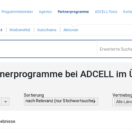
Programmbetreiber
Agentur
Partnerprogramme
ADCELL-Tools
Konta
ht
Werbemittel
Gutscheine
Aktionen
Erweiterte Suche
tnerprogramme bei ADCELL im 
Sortierung
Vertriebs
nach Relevanz (nur Stichwortsuche)
Alle Län
gebnisse.