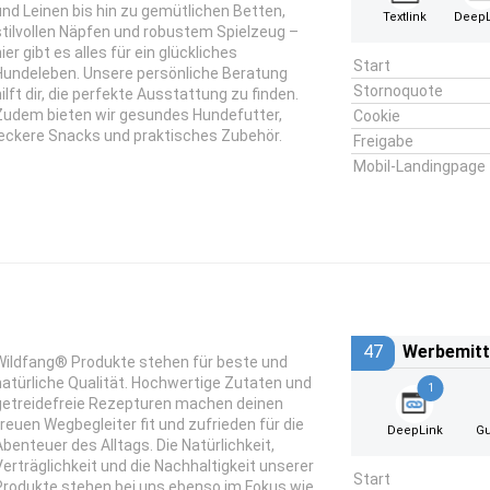
und Leinen bis hin zu gemütlichen Betten,
Textlink
DeepL
stilvollen Näpfen und robustem Spielzeug –
ier gibt es alles für ein glückliches
Start
Hundeleben. Unsere persönliche Beratung
Stornoquote
hilft dir, die perfekte Ausstattung zu finden.
Zudem bieten wir gesundes Hundefutter,
Cookie
leckere Snacks und praktisches Zubehör.
Freigabe
Mobil-Landingpage
47
Werbemitt
Wildfang® Produkte stehen für beste und
natürliche Qualität. Hochwertige Zutaten und
1
getreidefreie Rezepturen machen deinen
treuen Wegbegleiter fit und zufrieden für die
DeepLink
Gu
Abenteuer des Alltags. Die Natürlichkeit,
Verträglichkeit und die Nachhaltigkeit unserer
Start
Produkte stehen bei uns ebenso im Fokus wie