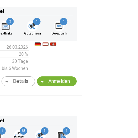
el
2
1
1
Textlinks
Gutschein
DeepLink
26.03.2026
20 %
30 Tage
bis 6 Wochen
Details
Anmelden
el
1
68
3
1