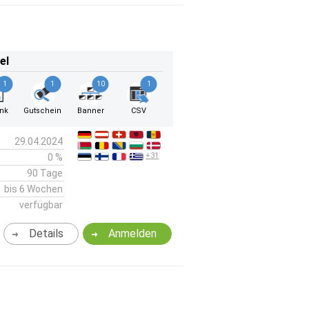
el
1
1
10
1
ink
Gutschein
Banner
CSV
29.04.2024
+31
0 %
90 Tage
bis 6 Wochen
verfügbar
Details
Anmelden