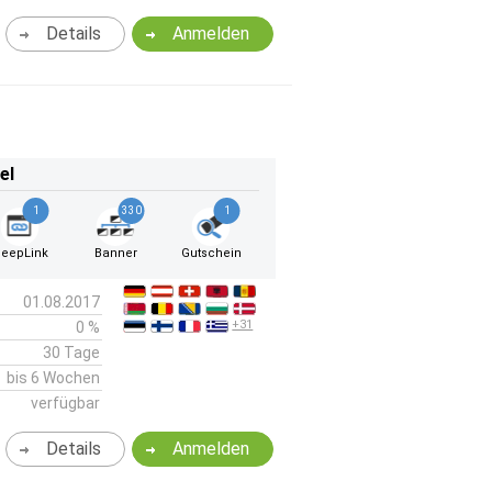
Details
Anmelden
el
1
330
1
eepLink
Banner
Gutschein
01.08.2017
+31
0 %
30 Tage
bis 6 Wochen
verfügbar
Details
Anmelden