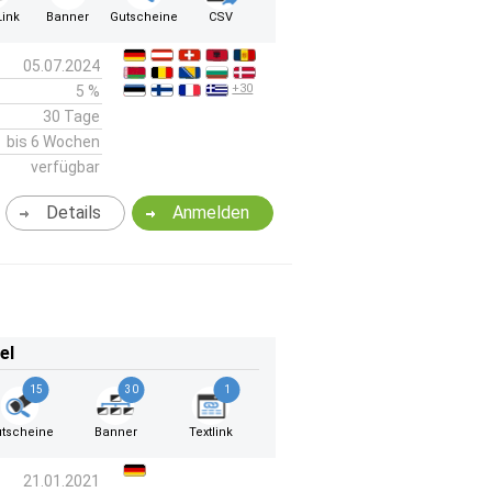
ink
Banner
Gutscheine
CSV
05.07.2024
+30
5 %
30 Tage
bis 6 Wochen
verfügbar
Details
Anmelden
el
15
30
1
tscheine
Banner
Textlink
21.01.2021