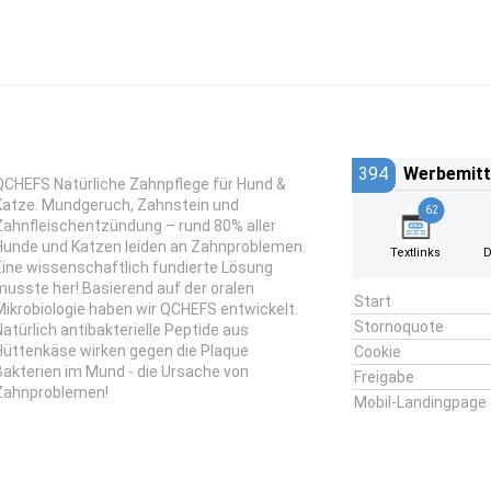
394
Werbemitt
QCHEFS Natürliche Zahnpflege für Hund &
Katze. Mundgeruch, Zahnstein und
62
Zahnfleischentzündung – rund 80% aller
Hunde und Katzen leiden an Zahnproblemen.
Textlinks
D
Eine wissenschaftlich fundierte Lösung
musste her! Basierend auf der oralen
Start
Mikrobiologie haben wir QCHEFS entwickelt.
Stornoquote
Natürlich antibakterielle Peptide aus
Hüttenkäse wirken gegen die Plaque
Cookie
Bakterien im Mund - die Ursache von
Freigabe
Zahnproblemen!
Mobil-Landingpage