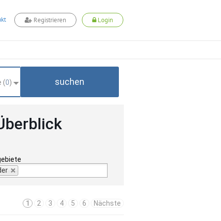
kt
Registrieren
Login
suchen
 (
0
)
Überblick
gebiete
der
1
2
3
4
5
6
Nächste