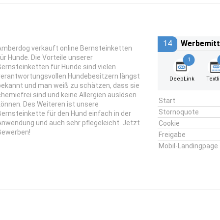
14
Werbemitt
Amberdog verkauft online Bernsteinketten
für Hunde. Die Vorteile unserer
1
Bernsteinketten für Hunde sind vielen
verantwortungsvollen Hundebesitzern längst
DeepLink
Textl
bekannt und man weiß zu schätzen, dass sie
chemiefrei sind und keine Allergien auslösen
Start
können. Des Weiteren ist unsere
Stornoquote
Bernsteinkette für den Hund einfach in der
Anwendung und auch sehr pflegeleicht. Jetzt
Cookie
Bewerben!
Freigabe
Mobil-Landingpage