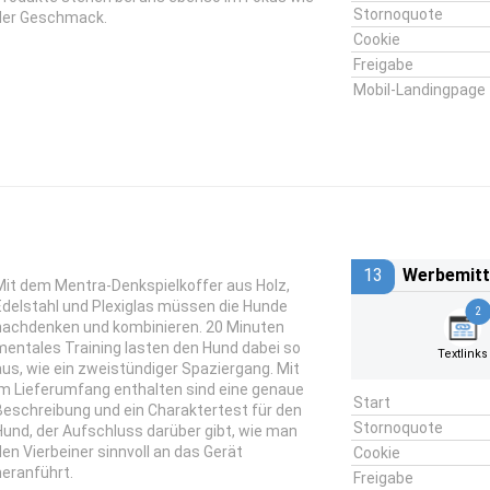
Stornoquote
der Geschmack.
Cookie
Freigabe
Mobil-Landingpage
13
Werbemitt
Mit dem Mentra-Denkspielkoffer aus Holz,
Edelstahl und Plexiglas müssen die Hunde
2
nachdenken und kombinieren. 20 Minuten
mentales Training lasten den Hund dabei so
Textlinks
aus, wie ein zweistündiger Spaziergang. Mit
im Lieferumfang enthalten sind eine genaue
Start
Beschreibung und ein Charaktertest für den
Stornoquote
Hund, der Aufschluss darüber gibt, wie man
den Vierbeiner sinnvoll an das Gerät
Cookie
heranführt.
Freigabe