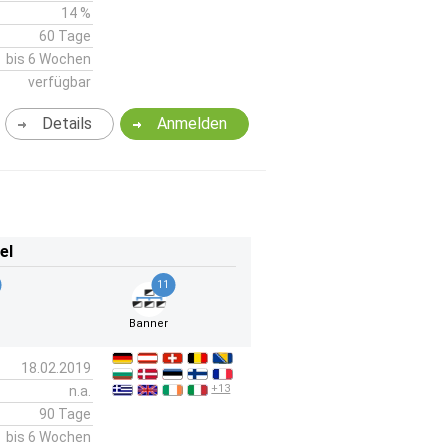
14 %
60 Tage
bis 6 Wochen
verfügbar
Details
Anmelden
el
11
Banner
18.02.2019
+13
n.a.
90 Tage
bis 6 Wochen