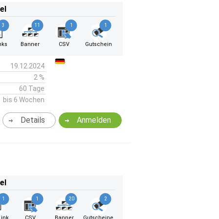
el
3
11
1
1
nks
Banner
CSV
Gutschein
19.12.2024
2 %
60 Tage
bis 6 Wochen
Details
Anmelden
el
1
1
20
2
ink
CSV
Banner
Gutscheine