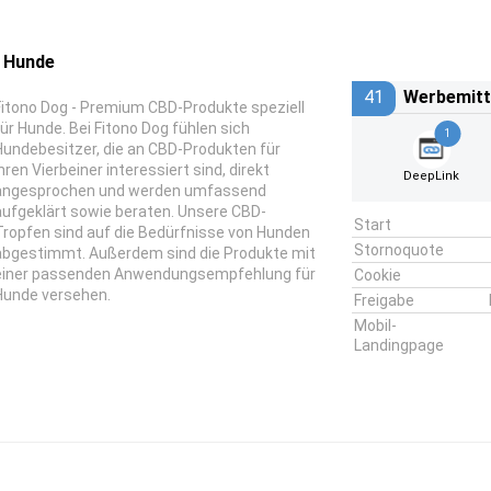
r Hunde
41
Werbemitt
Fitono Dog - Premium CBD-Produkte speziell
für Hunde. Bei Fitono Dog fühlen sich
1
Hundebesitzer, die an CBD-Produkten für
hren Vierbeiner interessiert sind, direkt
DeepLink
angesprochen und werden umfassend
aufgeklärt sowie beraten. Unsere CBD-
Start
Tropfen sind auf die Bedürfnisse von Hunden
Stornoquote
abgestimmt. Außerdem sind die Produkte mit
einer passenden Anwendungsempfehlung für
Cookie
Hunde versehen.
Freigabe
Mobil-
Landingpage