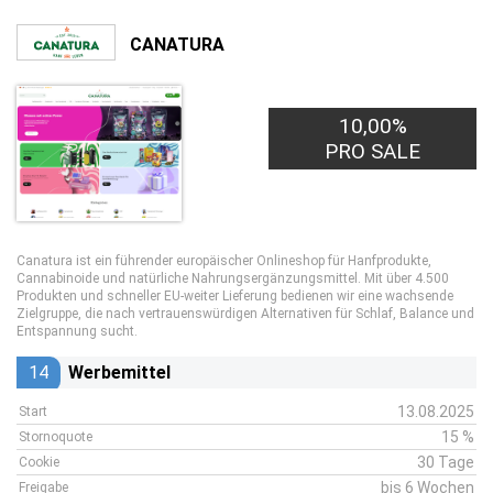
CANATURA
10,00%
PRO SALE
Canatura ist ein führender europäischer Onlineshop für Hanfprodukte,
Cannabinoide und natürliche Nahrungsergänzungsmittel. Mit über 4.500
Produkten und schneller EU-weiter Lieferung bedienen wir eine wachsende
Zielgruppe, die nach vertrauenswürdigen Alternativen für Schlaf, Balance und
Entspannung sucht.
14
Werbemittel
13.08.2025
Start
15 %
Stornoquote
30 Tage
Cookie
bis 6 Wochen
Freigabe