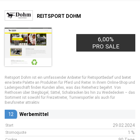
REITSPORT DOHM
6,00%
PRO SALE
Reitsport Dohm ist ein umfassender Anbieter für Reitsportbedarf und bietet
eine breite Palette an Produkten für Pferd und Reiter. In ihrem Online-Shop und
Ladengeschäft finden Kunden alles, was das Reiterherz begehrt. Von
Reithosen über Steigbügel, Sättel, Schabracken bis hin zu Weidedecken – das
Sortiment ist sowohl für Freizeitreiter, Turniersportler als auch für
Berufsreiter attraktiv.
12
Werbemittel
29.02.2024
Start
1 %
Stornoquote
90 Tage
Cookie