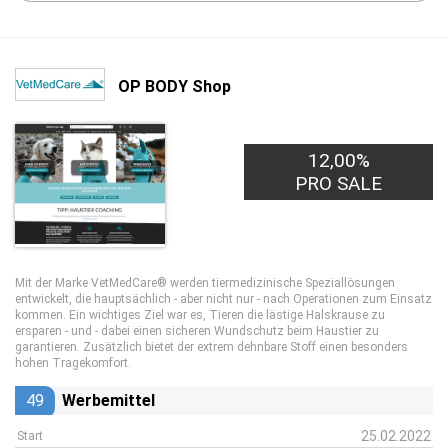
OP BODY Shop
12,00%
PRO SALE
Mit der Marke VetMedCare® werden tiermedizinische Speziallösungen
entwickelt, die hauptsächlich - aber nicht nur - nach Operationen zum Einsatz
kommen. Ein wichtiges Ziel war es, Tieren die lästige Halskrause zu
ersparen - und - dabei einen sicheren Wundschutz beim Haustier zu
garantieren. Zusätzlich bietet der extrem dehnbare Stoff einen besonders
hohen Tragekomfort.
49
Werbemittel
25.02.2022
Start