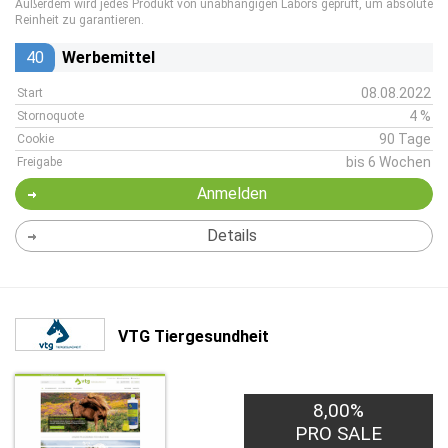
Außerdem wird jedes Produkt von unabhängigen Labors geprüft, um absolute
Reinheit zu garantieren.
40
Werbemittel
08.08.2022
Start
4 %
Stornoquote
90 Tage
Cookie
bis 6 Wochen
Freigabe
Anmelden
Details
VTG Tiergesundheit
8,00%
PRO SALE