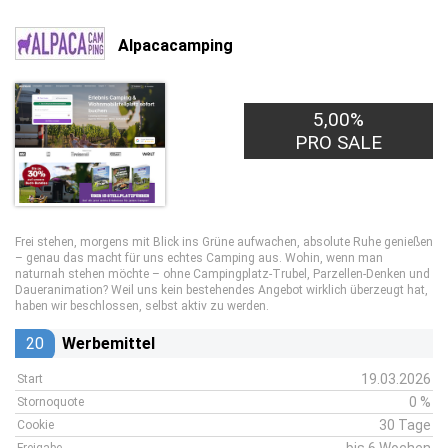
Alpacacamping
5,00%
PRO SALE
Frei stehen, morgens mit Blick ins Grüne aufwachen, absolute Ruhe genießen
– genau das macht für uns echtes Camping aus. Wohin, wenn man
naturnah stehen möchte – ohne Campingplatz-Trubel, Parzellen-Denken und
Daueranimation? Weil uns kein bestehendes Angebot wirklich überzeugt hat,
haben wir beschlossen, selbst aktiv zu werden.
20
Werbemittel
19.03.2026
Start
0 %
Stornoquote
30 Tage
Cookie