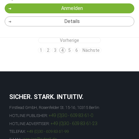
Anmelden
Details
Vorherige
1
2
3
4
5
6
Nächste
SICHER. STARK. INTUITIV.
Firstlead GmbH, Rosenfelder St. 15-16, 10315 Berlin
+49 (0)30 - 609 83 61-0
HOTLINE PUBLISHER:
+49 (0)30 - 609 83 61-23
HOTLINE ADVERTISER:
TELEFAX:
+49 (0)30 - 609 83 61-99