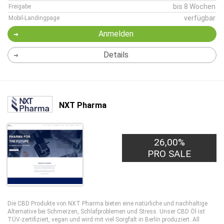
bis 8 Wochen
Freigabe
verfügbar
Mobil-Landingpage
Anmelden
Details
NXT Pharma
26,00%
PRO SALE
Die CBD Produkte von NXT Pharma bieten eine natürliche und nachhaltige
Alternative bei Schmerzen, Schlafproblemen und Stress. Unser CBD Öl ist
TÜV-zertifiziert, vegan und wird mit viel Sorgfalt in Berlin produziert. All