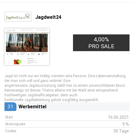
Jagdwelt24
4,00%
PRO SALE
Jagd ist nicht nur ein Hobby, sondern eine Passion. Eine Lebenseinstellung,
der man sich voll und ganz widmet. Eine
angemessene Jagdausrüstung zählt hier zu einem unverzichtbaren Muss.
Keineswegs ist dieses Thema alleine mit der Wahl einer entsprechend
hochwertigen Jagdwaffe abgetan, denn auch
funktionelle Jagdbekleidung gehört sorgfältig ausgewählt.
31
Werbemittel
16.06.2021
Start
9 %
Stornoquote
30 Tage
Cookie