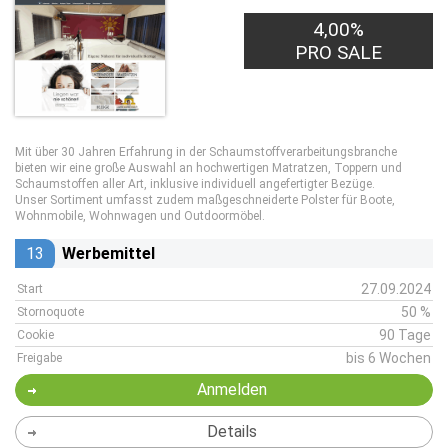
4,00%
PRO SALE
Mit über 30 Jahren Erfahrung in der Schaumstoffverarbeitungsbranche
bieten wir eine große Auswahl an hochwertigen Matratzen, Toppern und
Schaumstoffen aller Art, inklusive individuell angefertigter Bezüge.
Unser Sortiment umfasst zudem maßgeschneiderte Polster für Boote,
Wohnmobile, Wohnwagen und Outdoormöbel.
13
Werbemittel
27.09.2024
Start
50 %
Stornoquote
90 Tage
Cookie
bis 6 Wochen
Freigabe
Anmelden
Details