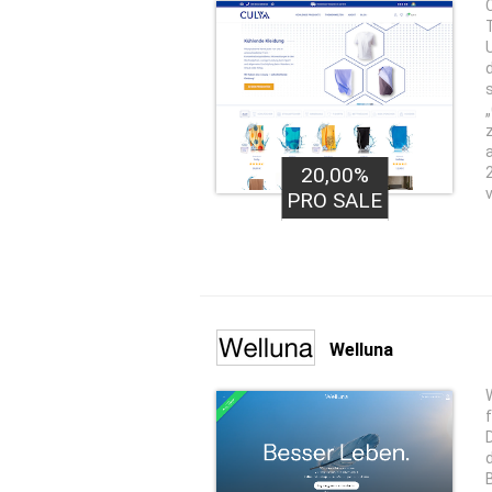
T
20,00%
PRO SALE
Welluna