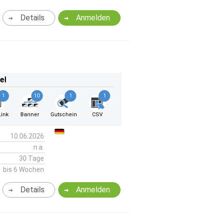
Details
Anmelden
el
1
10
1
1
ink
Banner
Gutschein
CSV
10.06.2026
n.a.
30 Tage
bis 6 Wochen
Details
Anmelden