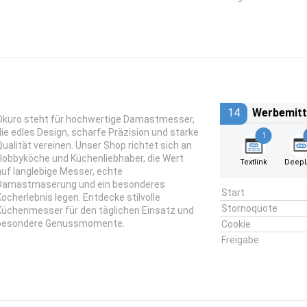
14
Werbemitt
Okuro steht für hochwertige Damastmesser,
die edles Design, scharfe Präzision und starke
1
Qualität vereinen. Unser Shop richtet sich an
Hobbyköche und Küchenliebhaber, die Wert
Textlink
DeepL
auf langlebige Messer, echte
Damastmaserung und ein besonderes
Start
Kocherlebnis legen. Entdecke stilvolle
Stornoquote
Küchenmesser für den täglichen Einsatz und
besondere Genussmomente.
Cookie
Freigabe