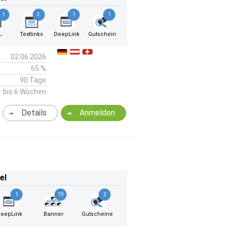
1
3
1
1
L
Textlinks
DeepLink
Gutschein
02.06.2026
65 %
90 Tage
bis 6 Wochen
Details
Anmelden
el
1
19
2
eepLink
Banner
Gutscheine