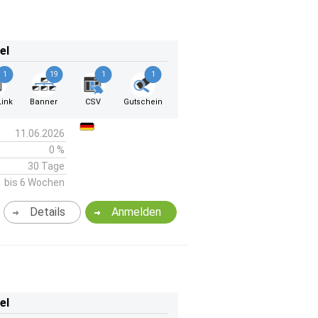
el
1
19
1
1
ink
Banner
CSV
Gutschein
11.06.2026
0 %
30 Tage
bis 6 Wochen
Details
Anmelden
el