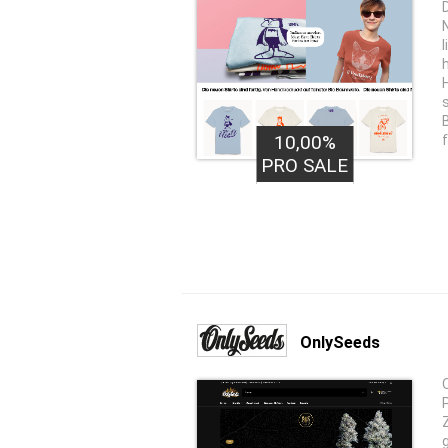
10,00%
PRO SALE
OnlySeeds