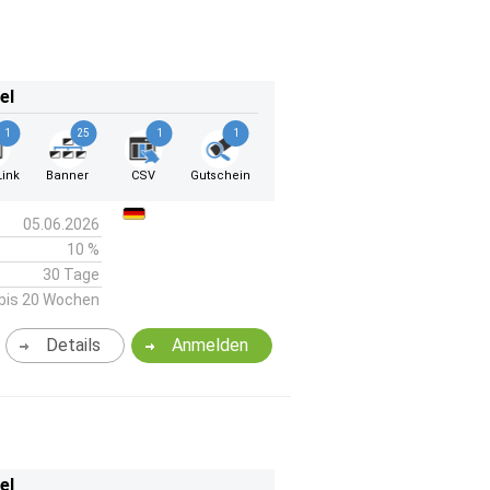
el
1
25
1
1
ink
Banner
CSV
Gutschein
05.06.2026
10 %
30 Tage
bis 20 Wochen
Details
Anmelden
el