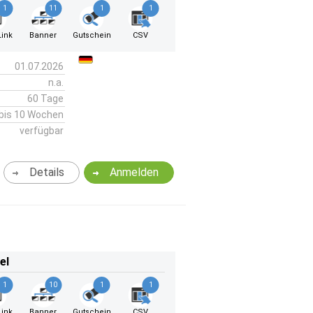
1
11
1
1
ink
Banner
Gutschein
CSV
01.07.2026
n.a.
60 Tage
bis 10 Wochen
verfügbar
Details
Anmelden
el
1
10
1
1
ink
Banner
Gutschein
CSV