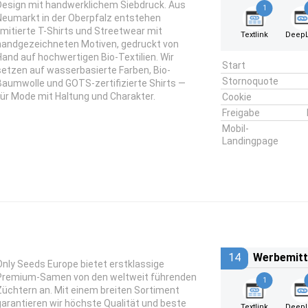
Design mit handwerklichem Siebdruck. Aus
1
Neumarkt in der Oberpfalz entstehen
limitierte T-Shirts und Streetwear mit
Textlink
DeepL
handgezeichneten Motiven, gedruckt von
Hand auf hochwertigen Bio-Textilien. Wir
Start
setzen auf wasserbasierte Farben, Bio-
Stornoquote
Baumwolle und GOTS-zertifizierte Shirts —
für Mode mit Haltung und Charakter.
Cookie
Freigabe
Mobil-
Landingpage
14
Werbemitt
Only Seeds Europe bietet erstklassige
Premium-Samen von den weltweit führenden
1
Züchtern an. Mit einem breiten Sortiment
garantieren wir höchste Qualität und beste
Textlink
DeepL