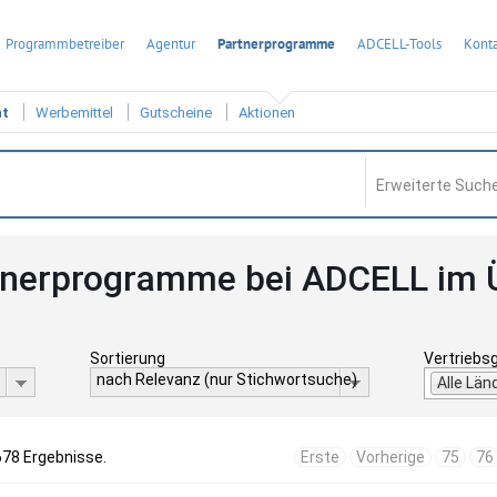
Programmbetreiber
Agentur
Partnerprogramme
ADCELL-Tools
Konta
ht
Werbemittel
Gutscheine
Aktionen
Erweiterte Suche
tnerprogramme bei ADCELL im 
Sortierung
Vertriebs
nach Relevanz (nur Stichwortsuche)
Alle Län
678 Ergebnisse.
Erste
Vorherige
75
76