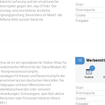
diskrete Lieferung und ein strukturierter
Start
Absetzplan gegen den Jojo-Effekt. Der
Stornoquote
Einstieg: eine kostenlose ärztliche
Eignungsprüfung. Besonders im Markt: die
Cookie
Welluna Geld-zurück-Garantie
Freigabe
13
Werbemitt
vitus.de ist ein spezialisierter Online-Shop für
medizinische Hilfsmittel der Sana Kliniken AG
1
– Kompressionsstrümpfe,
Bandagen/Orthesen und Reisestrümpfe der
Textlink
D
renommiertesten deutschen Hersteller. Die
Zielgruppe umfasst Menschen mit
Start
Gelenkbeschwerden oder venösen
Stornoquote
Erkrankungen, Schwangere, sportlich aktive
Menschen oder Personen höheren Alters
Cookie
(60+).
Freigabe