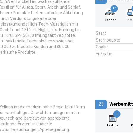
CULYA entwickelt innovative kühlende
extilien für Alltag, Sport, Arbeit und Schlaf.
17
Unsere Produkte bieten sofortige Abkühlung
durch Verdunstungskälte oder
Banner
XM
selbstkühlende High-Tech-Materialien mit
„Cool-Touch“-Effekt. Highlights: Kühlung bis
Start
zu 16°C, SPF 50+, atmungsaktive Stoffe,
Stornoquote
antibakterielle Technologien sowie über
20.000 zufriedene Kunden und 80.000
Cookie
verkaufte Produkte.
Freigabe
23
Werbemitt
Welluna ist die medizinische Begleitplattform
für nachhaltiges Gewichtsmanagement in
1
Deutschland: betreut von approbierte
deutsche Ärzten, inkludierte
Textlink
D
Blutuntersuchungen, App-Begleitung,