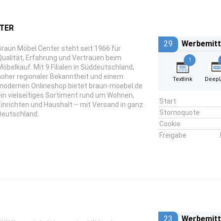
TER
29
Werbemitt
Braun Möbel Center steht seit 1966 für
Qualität, Erfahrung und Vertrauen beim
1
Möbelkauf. Mit 9 Filialen in Süddeutschland,
hoher regionaler Bekanntheit und einem
Textlink
DeepL
modernen Onlineshop bietet braun-moebel.de
ein vielseitiges Sortiment rund um Wohnen,
Start
Einrichten und Haushalt – mit Versand in ganz
Stornoquote
Deutschland.
Cookie
Freigabe
23
Werbemitt