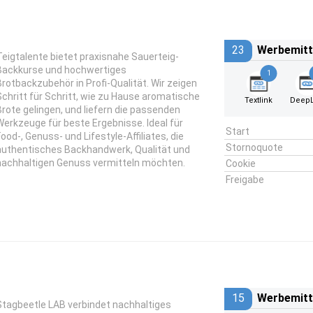
23
Werbemitt
Teigtalente bietet praxisnahe Sauerteig-
Backkurse und hochwertiges
1
Brotbackzubehör in Profi-Qualität. Wir zeigen
Schritt für Schritt, wie zu Hause aromatische
Textlink
DeepL
Brote gelingen, und liefern die passenden
Werkzeuge für beste Ergebnisse. Ideal für
Start
Food-, Genuss- und Lifestyle-Affiliates, die
Stornoquote
authentisches Backhandwerk, Qualität und
nachhaltigen Genuss vermitteln möchten.
Cookie
Freigabe
15
Werbemitt
Stagbeetle LAB verbindet nachhaltiges