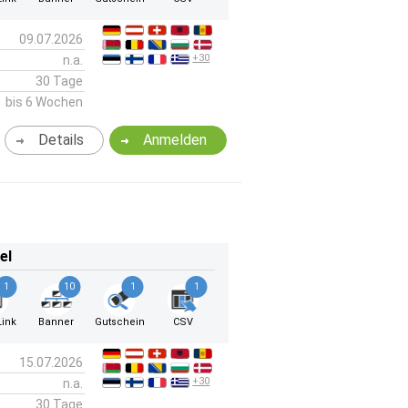
09.07.2026
+30
n.a.
30 Tage
bis 6 Wochen
Details
Anmelden
el
1
10
1
1
ink
Banner
Gutschein
CSV
15.07.2026
+30
n.a.
30 Tage