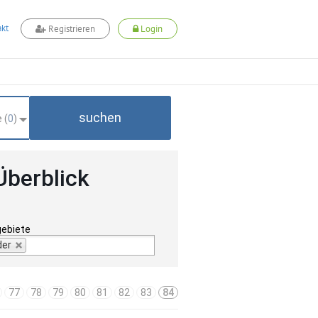
kt
Registrieren
Login
suchen
 (
0
)
Überblick
gebiete
der
77
78
79
80
81
82
83
84