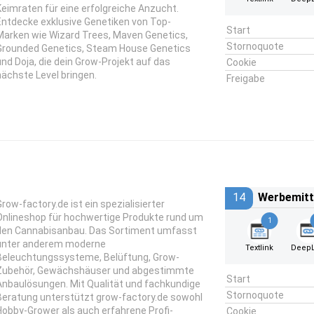
Keimraten für eine erfolgreiche Anzucht.
Entdecke exklusive Genetiken von Top-
Start
Marken wie Wizard Trees, Maven Genetics,
Stornoquote
Grounded Genetics, Steam House Genetics
und Doja, die dein Grow-Projekt auf das
Cookie
nächste Level bringen.
Freigabe
14
Werbemitt
Grow-factory.de ist ein spezialisierter
Onlineshop für hochwertige Produkte rund um
1
den Cannabisanbau. Das Sortiment umfasst
unter anderem moderne
Textlink
DeepL
Beleuchtungssysteme, Belüftung, Grow-
Zubehör, Gewächshäuser und abgestimmte
Start
Anbaulösungen. Mit Qualität und fachkundige
Stornoquote
Beratung unterstützt grow-factory.de sowohl
Hobby-Grower als auch erfahrene Profi-
Cookie