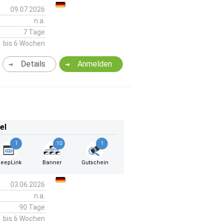
09.07.2026
n.a.
7 Tage
bis 6 Wochen
Details
Anmelden
el
1
10
1
eepLink
Banner
Gutschein
03.06.2026
n.a.
90 Tage
bis 6 Wochen