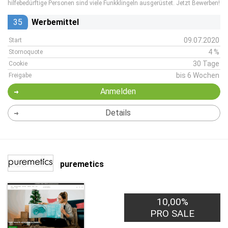
hilfebedürftige Personen sind viele Funkklingeln ausgerüstet. Jetzt Bewerben!
35
Werbemittel
09.07.2020
Start
4 %
Stornoquote
30 Tage
Cookie
bis 6 Wochen
Freigabe
Anmelden
Details
puremetics
10,00%
PRO SALE