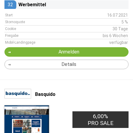
32
Werbemittel
16.07.2021
Start
5 %
Stornoquote
30 Tage
Cookie
bis 6 Wochen
Freigabe
verfügbar
Mobil-Landingpage
Anmelden
Details
Basquido
6,00%
PRO SALE