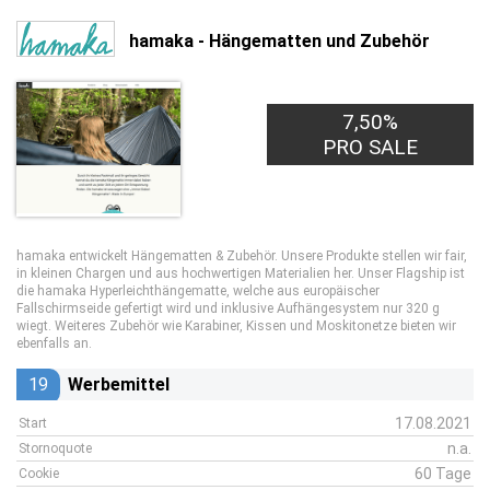
hamaka - Hängematten und Zubehör
7,50%
PRO SALE
hamaka entwickelt Hängematten & Zubehör. Unsere Produkte stellen wir fair,
in kleinen Chargen und aus hochwertigen Materialien her. Unser Flagship ist
die hamaka Hyperleichthängematte, welche aus europäischer
Fallschirmseide gefertigt wird und inklusive Aufhängesystem nur 320 g
wiegt. Weiteres Zubehör wie Karabiner, Kissen und Moskitonetze bieten wir
ebenfalls an.
19
Werbemittel
17.08.2021
Start
n.a.
Stornoquote
60 Tage
Cookie