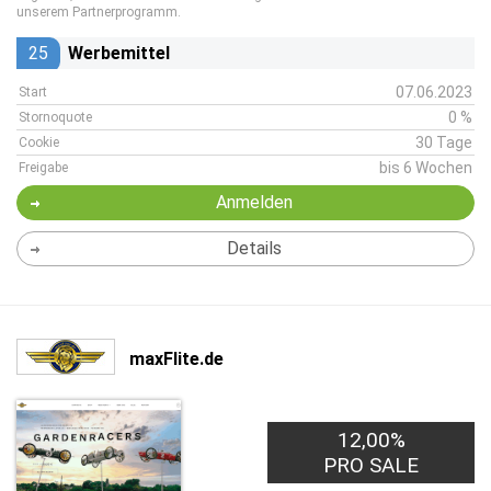
unserem Partnerprogramm.
25
Werbemittel
07.06.2023
Start
0 %
Stornoquote
30 Tage
Cookie
bis 6 Wochen
Freigabe
Anmelden
Details
maxFlite.de
12,00%
PRO SALE