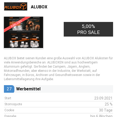
ALUBOX
EXKLUSIV
5,00%
PRO SALE
ALUBOX bietet seinen Kunden eine große Auswahl von ALUBOX Alukisten für
viele Anwendungsbereiche an. ALUBOXEN sind aus hochwertigem
Aluminium gefertigt. Sie finden bei Campern, Jägern, Anglern,
Motorradfreunden, aber ebenso in der Industrie, der Werkstatt, auf
Fahrzeugen, in Büros, Archiven und Gesundheitswesen sowie in der
Lebensmittellagerung ihre Aufgabe.
27
Werbemittel
23.09.2021
Start
25 %
Stornoquote
30 Tage
Cookie
bis 6 Wochen
Freigabe