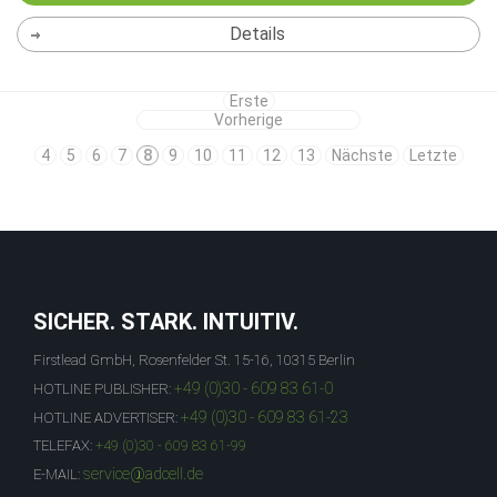
Details
Erste
Vorherige
4
5
6
7
8
9
10
11
12
13
Nächste
Letzte
SICHER. STARK. INTUITIV.
Firstlead GmbH, Rosenfelder St. 15-16, 10315 Berlin
+49 (0)30 - 609 83 61-0
HOTLINE PUBLISHER:
+49 (0)30 - 609 83 61-23
HOTLINE ADVERTISER:
TELEFAX:
+49 (0)30 - 609 83 61-99
service@adcell.de
E-MAIL: