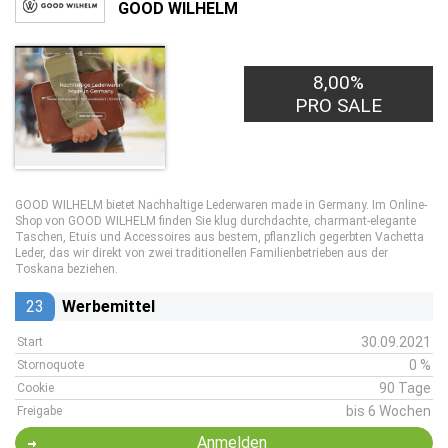
GOOD WILHELM
8,00%
PRO SALE
GOOD WILHELM bietet Nachhaltige Lederwaren made in Germany. Im Online-
Shop von GOOD WILHELM finden Sie klug durchdachte, charmant-elegante
Taschen, Etuis und Accessoires aus bestem, pflanzlich gegerbten Vachetta
Leder, das wir direkt von zwei traditionellen Familienbetrieben aus der
Toskana beziehen.
23
Werbemittel
30.09.2021
Start
0 %
Stornoquote
90 Tage
Cookie
bis 6 Wochen
Freigabe
Anmelden