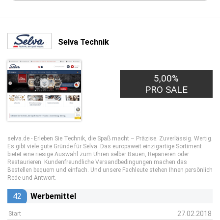
Selva Technik
5,00%
PRO SALE
selva.de - Erleben Sie Technik, die Spaß macht – Präzise. Zuverlässig. Wertig.
Es gibt viele gute Gründe für Selva. Das europaweit einzigartige Sortiment
bietet eine riesige Auswahl zum Uhren selber Bauen, Reparieren oder
Restaurieren. Kundenfreundliche Versandbedingungen machen das
Bestellen bequem und einfach. Und unsere Fachleute stehen Ihnen persönlich
Rede und Antwort.
42
Werbemittel
27.02.2018
Start