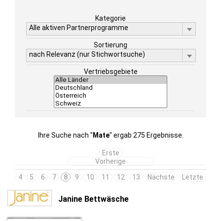
Kategorie
Alle aktiven Partnerprogramme
Sortierung
nach Relevanz (nur Stichwortsuche)
Vertriebsgebiete
Ihre Suche nach "
Mate
" ergab 275 Ergebnisse.
Erste
Vorherige
4
5
6
7
8
9
10
11
12
13
Nächste
Letzte
Janine Bettwäsche