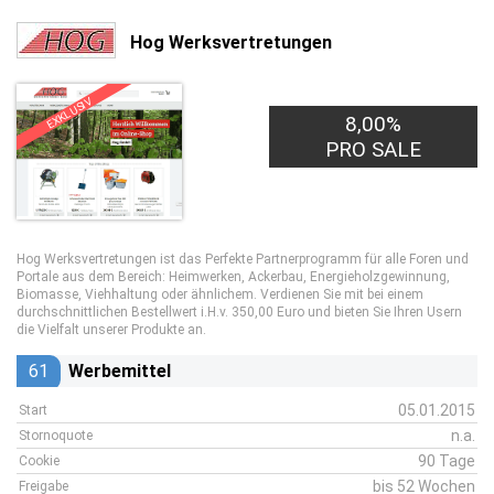
Hog Werksvertretungen
EXKLUSIV
8,00%
PRO SALE
Hog Werksvertretungen ist das Perfekte Partnerprogramm für alle Foren und
Portale aus dem Bereich: Heimwerken, Ackerbau, Energieholzgewinnung,
Biomasse, Viehhaltung oder ähnlichem. Verdienen Sie mit bei einem
durchschnittlichen Bestellwert i.H.v. 350,00 Euro und bieten Sie Ihren Usern
die Vielfalt unserer Produkte an.
61
Werbemittel
05.01.2015
Start
n.a.
Stornoquote
90 Tage
Cookie
bis 52 Wochen
Freigabe