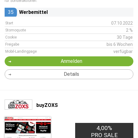
für Sonderaktionen.
35
Werbemittel
07.10.2022
Start
2 %
Stornoquote
30 Tage
Cookie
bis 6 Wochen
Freigabe
verfügbar
Mobil-Landingpage
Anmelden
Details
buyZOXS
4,00%
PRO SALE