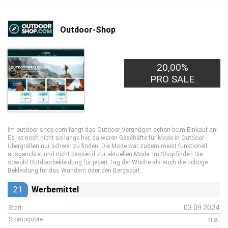
Outdoor-Shop
20,00%
PRO SALE
Im outdoor-shop.com fängt das Outdoor-Vergnügen schon beim Einkauf an!
Es ist noch nicht so lange her, da waren Geschäfte für Mode in Outdoor
Übergrößen nur schwer zu finden. Die Mode war zudem meist funktionell
ausgerichtet und nicht passend zur aktuellen Mode. Im Shop finden Sie
sowohl Outdoorbekleidung für jeden Tag der Woche als auch die richtige
Bekleidung für das Wandern oder den Bergsport.
21
Werbemittel
03.09.2024
Start
n.a.
Stornoquote