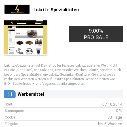
Lakritz-Spezialitäten
9,00%
PRO SALE
Lakritz-Spezialitäten ist DER Shop für feinstes Lakritz aus aller Welt. Nicht
nur die „Klassiker“, wie Salziges, Hartes oder Weiches Lakritz, sondern auch
besondere Spezialitäten, wie Lakritz-Getränke, -Konfitüre, -Senf und vieles
mehr! Des Weiteren werden auf Lakritz-Spezialitäten Besonderheiten wie
BIO-, Zuckerfreies – und Veganes Lakritz angeboten.
11
Werbemittel
07.10.2014
Start
0 %
Stornoquote
30 Tage
Cookie
bis 6 Wochen
Freigabe