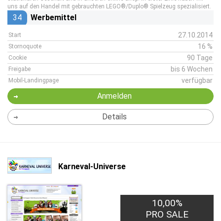
uns auf den Handel mit gebrauchten LEGO®/Duplo® Spielzeug spezialisiert.
34
Werbemittel
27.10.2014
Start
16 %
Stornoquote
90 Tage
Cookie
bis 6 Wochen
Freigabe
verfügbar
Mobil-Landingpage
Anmelden
Details
Karneval-Universe
10,00%
PRO SALE