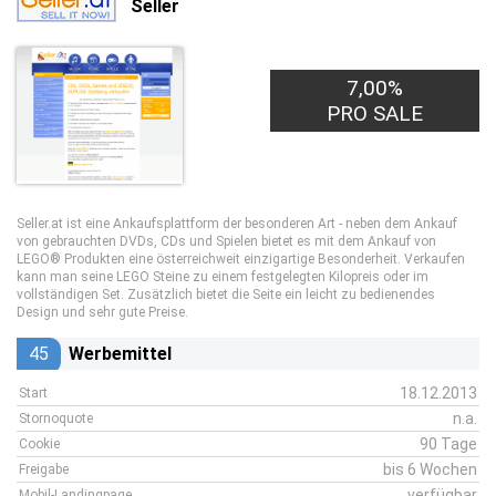
Seller
7,00%
PRO SALE
Seller.at ist eine Ankaufsplattform der besonderen Art - neben dem Ankauf
von gebrauchten DVDs, CDs und Spielen bietet es mit dem Ankauf von
LEGO® Produkten eine österreichweit einzigartige Besonderheit. Verkaufen
kann man seine LEGO Steine zu einem festgelegten Kilopreis oder im
vollständigen Set. Zusätzlich bietet die Seite ein leicht zu bedienendes
Design und sehr gute Preise.
45
Werbemittel
18.12.2013
Start
n.a.
Stornoquote
90 Tage
Cookie
bis 6 Wochen
Freigabe
verfügbar
Mobil-Landingpage