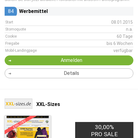
84
Werbemittel
08.01.2015
Start
n.a.
Stornoquote
60 Tage
Cookie
bis 6 Wochen
Freigabe
verfügbar
Mobil-Landingpage
Anmelden
Details
XXL-Sizes
EXKLUSIV
30,00%
PRO SALE