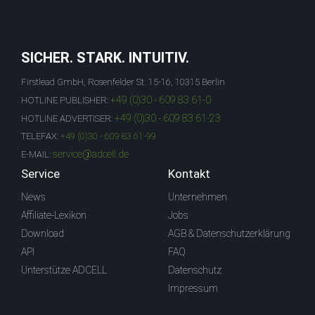
SICHER. STARK. INTUITIV.
Firstlead GmbH, Rosenfelder St. 15-16, 10315 Berlin
+49 (0)30 - 609 83 61-0
HOTLINE PUBLISHER:
+49 (0)30 - 609 83 61-23
HOTLINE ADVERTISER:
TELEFAX:
+49 (0)30 - 609 83 61-99
service@adcell.de
E-MAIL:
Service
Kontakt
News
Unternehmen
Affiliate-Lexikon
Jobs
Download
AGB & Datenschutzerklärung
API
FAQ
Unterstütze ADCELL
Datenschutz
Impressum