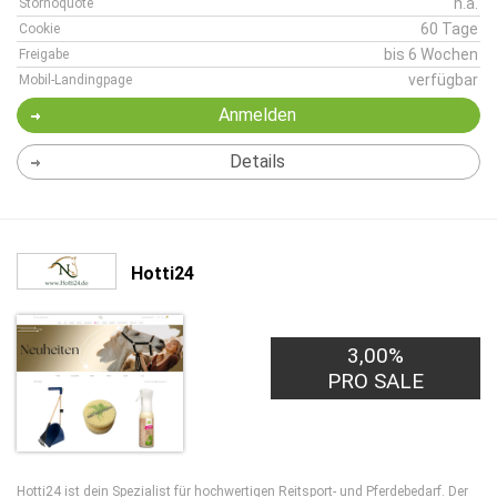
n.a.
Stornoquote
60 Tage
Cookie
bis 6 Wochen
Freigabe
verfügbar
Mobil-Landingpage
Anmelden
Details
Hotti24
3,00%
PRO SALE
Hotti24 ist dein Spezialist für hochwertigen Reitsport- und Pferdebedarf. Der