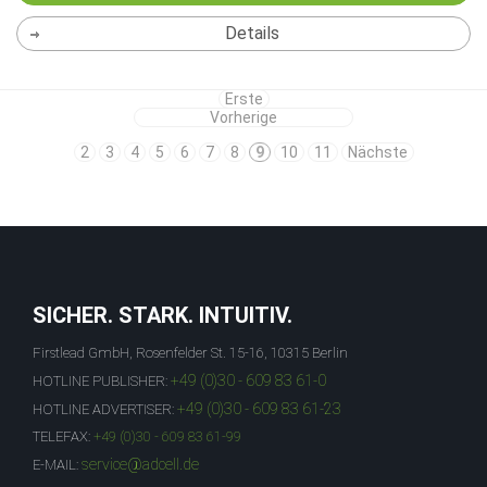
Details
Erste
Vorherige
2
3
4
5
6
7
8
9
10
11
Nächste
SICHER. STARK. INTUITIV.
Firstlead GmbH, Rosenfelder St. 15-16, 10315 Berlin
+49 (0)30 - 609 83 61-0
HOTLINE PUBLISHER:
+49 (0)30 - 609 83 61-23
HOTLINE ADVERTISER:
TELEFAX:
+49 (0)30 - 609 83 61-99
service@adcell.de
E-MAIL: