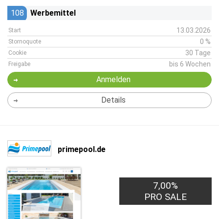
108
Werbemittel
13.03.2026
Start
0 %
Stornoquote
30 Tage
Cookie
bis 6 Wochen
Freigabe
Anmelden
Details
primepool.de
7,00%
PRO SALE