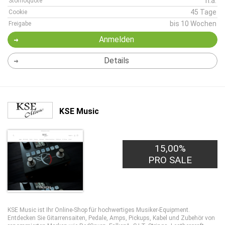
n.a.
Stornoquote
45 Tage
Cookie
bis 10 Wochen
Freigabe
Anmelden
Details
KSE Music
15,00%
PRO SALE
KSE Music ist Ihr Online-Shop für hochwertiges Musiker-Equipment.
Entdecken Sie Gitarrensaiten, Pedale, Amps, Pickups, Kabel und Zubehör von