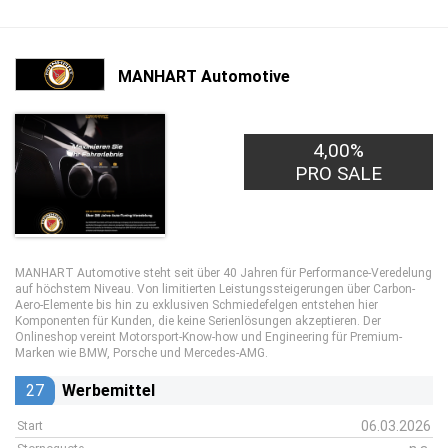
MANHART Automotive
4,00%
PRO SALE
MANHART Automotive steht seit über 40 Jahren für Performance-Veredelung
auf höchstem Niveau. Von limitierten Leistungssteigerungen über Carbon-
Aero-Elemente bis hin zu exklusiven Schmiedefelgen entstehen hier
Komponenten für Kunden, die keine Serienlösungen akzeptieren. Der
Onlineshop vereint Motorsport-Know-how und Engineering für Premium-
Marken wie BMW, Porsche und Mercedes-AMG.
27
Werbemittel
06.03.2026
Start