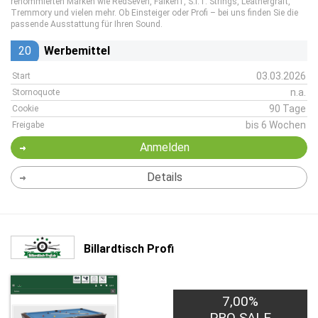
renommierten Marken wie RedSeven, Falken1, S.I.T. Strings, Leathergraft,
Tremmory und vielen mehr. Ob Einsteiger oder Profi – bei uns finden Sie die
passende Ausstattung für Ihren Sound.
20
Werbemittel
03.03.2026
Start
n.a.
Stornoquote
90 Tage
Cookie
bis 6 Wochen
Freigabe
Anmelden
Details
Billardtisch Profi
7,00%
PRO SALE