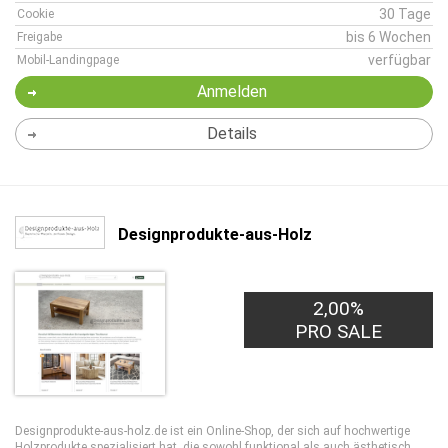
30 Tage
Cookie
bis 6 Wochen
Freigabe
verfügbar
Mobil-Landingpage
Anmelden
Details
Designprodukte-aus-Holz
2,00%
PRO SALE
Designprodukte-aus-holz.de ist ein Online-Shop, der sich auf hochwertige
Holzprodukte spezialisiert hat, die sowohl funktional als auch ästhetisch