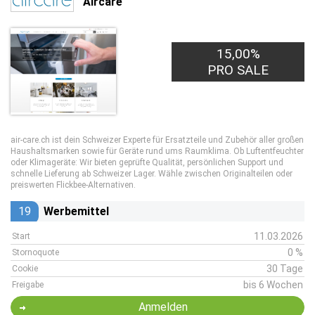
Aircare
15,00%
PRO SALE
air-care.ch ist dein Schweizer Experte für Ersatzteile und Zubehör aller großen
Haushaltsmarken sowie für Geräte rund ums Raumklima. Ob Luftentfeuchter
oder Klimageräte: Wir bieten geprüfte Qualität, persönlichen Support und
schnelle Lieferung ab Schweizer Lager. Wähle zwischen Originalteilen oder
preiswerten Flickbee-Alternativen.
19
Werbemittel
11.03.2026
Start
0 %
Stornoquote
30 Tage
Cookie
bis 6 Wochen
Freigabe
Anmelden