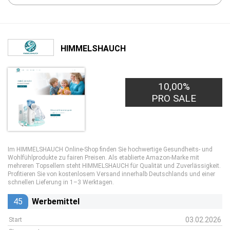
HIMMELSHAUCH
10,00%
PRO SALE
Im HIMMELSHAUCH Online-Shop finden Sie hochwertige Gesundheits- und
Wohlfühlprodukte zu fairen Preisen. Als etablierte Amazon-Marke mit
mehreren Topsellern steht HIMMELSHAUCH für Qualität und Zuverlässigkeit.
Profitieren Sie von kostenlosem Versand innerhalb Deutschlands und einer
schnellen Lieferung in 1–3 Werktagen.
45
Werbemittel
03.02.2026
Start