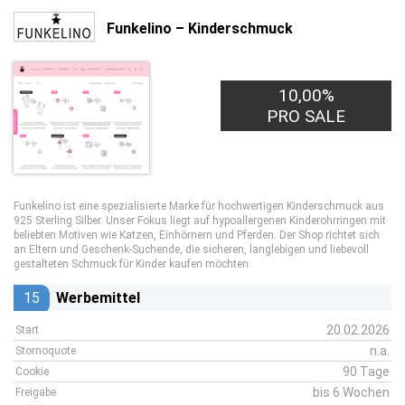
Funkelino – Kinderschmuck
10,00%
PRO SALE
Funkelino ist eine spezialisierte Marke für hochwertigen Kinderschmuck aus
925 Sterling Silber. Unser Fokus liegt auf hypoallergenen Kinderohrringen mit
beliebten Motiven wie Katzen, Einhörnern und Pferden. Der Shop richtet sich
an Eltern und Geschenk-Suchende, die sicheren, langlebigen und liebevoll
gestalteten Schmuck für Kinder kaufen möchten.
15
Werbemittel
20.02.2026
Start
n.a.
Stornoquote
90 Tage
Cookie
bis 6 Wochen
Freigabe