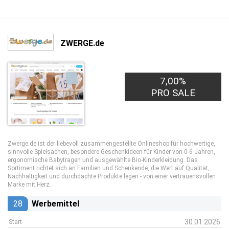
ZWERGE.de
7,00%
PRO SALE
Zwerge.de ist der liebevoll zusammengestellte Onlineshop für hochwertige,
sinnvolle Spielsachen, besondere Geschenkideen für Kinder von 0-6 Jahren,
ergonomische Babytragen und ausgewählte Bio-Kinderkleidung. Das
Sortiment richtet sich an Familien und Schenkende, die Wert auf Qualität,
Nachhaltigkeit und durchdachte Produkte legen - von einer vertrauensvollen
Marke mit Herz.
28
Werbemittel
30.01.2026
Start