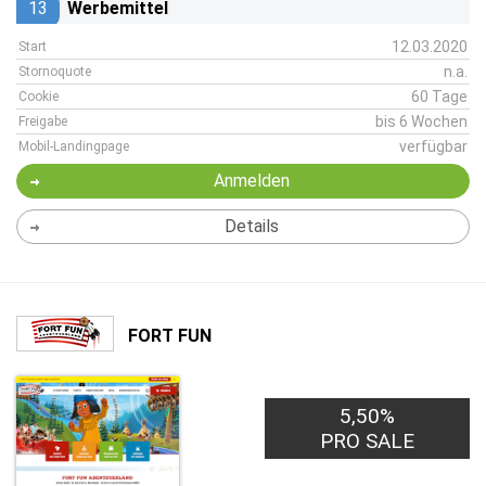
13
Werbemittel
12.03.2020
Start
n.a.
Stornoquote
60 Tage
Cookie
bis 6 Wochen
Freigabe
verfügbar
Mobil-Landingpage
Anmelden
Details
FORT FUN
5,50%
PRO SALE