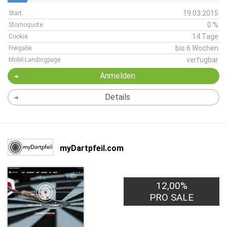
19.03.2015
Start
0 %
Stornoquote
14 Tage
Cookie
bis 6 Wochen
Freigabe
verfügbar
Mobil-Landingpage
Anmelden
Details
myDartpfeil.com
12,00%
PRO SALE