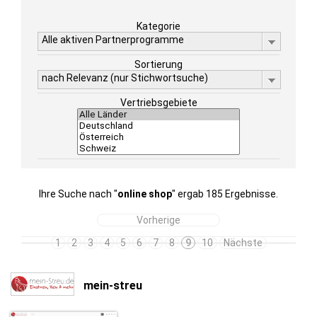
Kategorie
Alle aktiven Partnerprogramme
Sortierung
nach Relevanz (nur Stichwortsuche)
Vertriebsgebiete
Ihre Suche nach "
online shop
" ergab 185 Ergebnisse.
Vorherige
1
2
3
4
5
6
7
8
9
10
Nächste
mein-streu