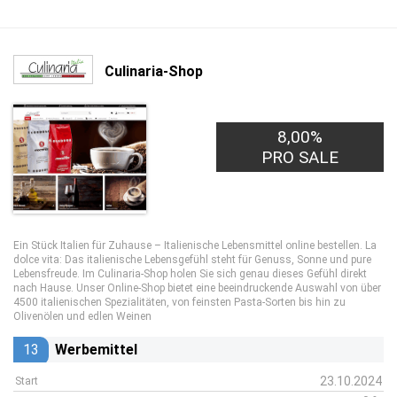
Culinaria-Shop
8,00%
PRO SALE
Ein Stück Italien für Zuhause – Italienische Lebensmittel online bestellen. La
dolce vita: Das italienische Lebensgefühl steht für Genuss, Sonne und pure
Lebensfreude. Im Culinaria-Shop holen Sie sich genau dieses Gefühl direkt
nach Hause. Unser Online-Shop bietet eine beeindruckende Auswahl von über
4500 italienischen Spezialitäten, von feinsten Pasta-Sorten bis hin zu
Olivenölen und edlen Weinen
13
Werbemittel
23.10.2024
Start