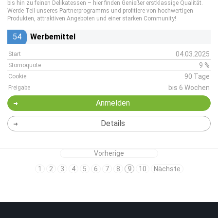
bis hin zu feinen Delikatessen – hier finden Genießer erstklassige Qualität.
Werde Teil unseres Partnerprogramms und profitiere von hochwertigen
Produkten, attraktiven Angeboten und einer starken Community!
54
Werbemittel
04.03.2025
Start
9 %
Stornoquote
90 Tage
Cookie
bis 6 Wochen
Freigabe
Anmelden
Details
Vorherige
1
2
3
4
5
6
7
8
9
10
Nächste