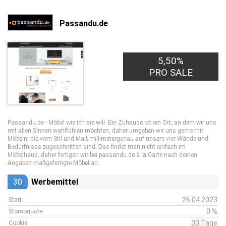
Passandu.de
5,50%
PRO SALE
Passandu.de - Möbel wie ich sie will. Ein Zuhause ist ein Ort, an dem wir uns
mit allen Sinnen wohlfühlen möchten, daher umgeben wir uns gerne mit
Möbeln, die vom Stil und Maß millimetergenau auf unsere vier Wände und
Bedürfnisse zugeschnitten sind. Das findet man nicht einfach im
Möbelhaus, daher fertigen wir bei passandu.de à la Carte nach deinen
Angaben maßgefertigte Möbel an.
30
Werbemittel
26.04.2023
Start
0 %
Stornoquote
30 Tage
Cookie