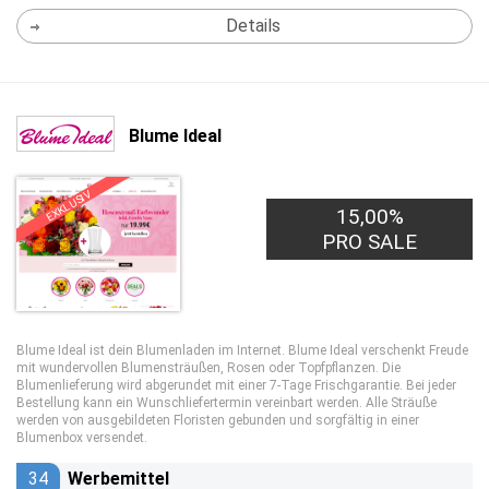
Details
Blume Ideal
EXKLUSIV
15,00%
PRO SALE
Blume Ideal ist dein Blumenladen im Internet. Blume Ideal verschenkt Freude
mit wundervollen Blumensträußen, Rosen oder Topfpflanzen. Die
Blumenlieferung wird abgerundet mit einer 7-Tage Frischgarantie. Bei jeder
Bestellung kann ein Wunschliefertermin vereinbart werden. Alle Sträuße
werden von ausgebildeten Floristen gebunden und sorgfältig in einer
Blumenbox versendet.
34
Werbemittel