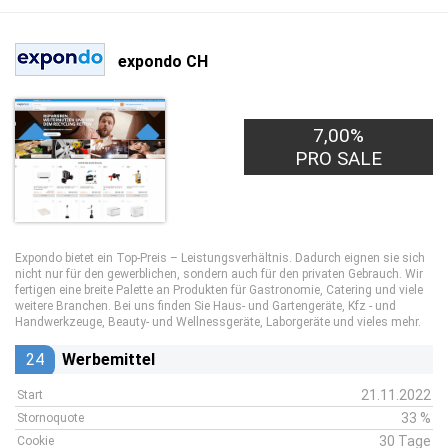
expondo CH
7,00%
PRO SALE
Expondo bietet ein Top-Preis – Leistungsverhältnis. Dadurch eignen sie sich
nicht nur für den gewerblichen, sondern auch für den privaten Gebrauch. Wir
fertigen eine breite Palette an Produkten für Gastronomie, Catering und viele
weitere Branchen. Bei uns finden Sie Haus- und Gartengeräte, Kfz - und
Handwerkzeuge, Beauty- und Wellnessgeräte, Laborgeräte und vieles mehr.
24
Werbemittel
21.11.2022
Start
33 %
Stornoquote
30 Tage
Cookie