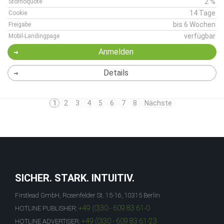
2 %
Stornoquote
14 Tage
Cookie
bis 6 Wochen
Freigabe
verfügbar
Mobil-Landingpage
Anmelden
Details
1
2
3
4
5
6
7
8
Nächste
SICHER. STARK. INTUITIV.
Firstlead GmbH, Rosenfelder St. 15-16, 10315 Berlin
+49 (0)30 - 609 83 61-0
HOTLINE PUBLISHER:
+49 (0)30 - 609 83 61-23
HOTLINE ADVERTISER: