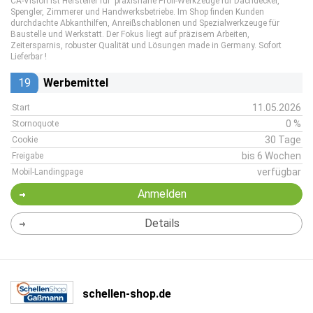
CA-Vision ist Hersteller für praxisnahe Profi-Werkzeuge für Dachdecker,
Spengler, Zimmerer und Handwerksbetriebe. Im Shop finden Kunden
durchdachte Abkanthilfen, Anreißschablonen und Spezialwerkzeuge für
Baustelle und Werkstatt. Der Fokus liegt auf präzisem Arbeiten,
Zeitersparnis, robuster Qualität und Lösungen made in Germany. Sofort
Lieferbar !
19
Werbemittel
11.05.2026
Start
0 %
Stornoquote
30 Tage
Cookie
bis 6 Wochen
Freigabe
verfügbar
Mobil-Landingpage
Anmelden
Details
schellen-shop.de