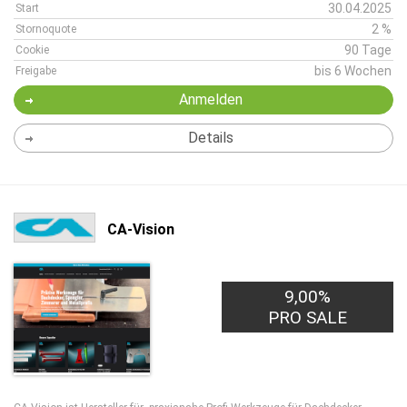
30.04.2025
Start
2 %
Stornoquote
90 Tage
Cookie
bis 6 Wochen
Freigabe
Anmelden
Details
CA-Vision
9,00%
PRO SALE