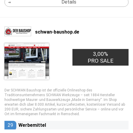
Details
schwan-baushop.de
3,00%
PRO SALE
Der SCHWAN Baushop ist der offizielle Onlineshop des
Traditionsunternehmens SCHWAN Werkzeuge – seit 1884 Hersteller
hochwertiger Maurer- und Bauwerkzeuge „Made in Germany“. Im Shop
erwarten dich über 8.000 Artikel, kurze Lieferzeiten, kostenloser Versand ab
200 EUR, sichere Zahlungsarten und persönlicher Service – online und vor
Ort im firmeneigenen Fachmarkt in Remscheid.
29
Werbemittel