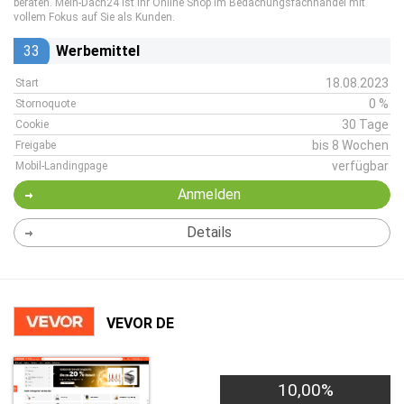
beraten. Mein-Dach24 ist Ihr Online Shop im Bedachungsfachhandel mit
vollem Fokus auf Sie als Kunden.
33
Werbemittel
18.08.2023
Start
0 %
Stornoquote
30 Tage
Cookie
bis 8 Wochen
Freigabe
verfügbar
Mobil-Landingpage
Anmelden
Details
VEVOR DE
10,00%