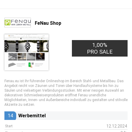
FeNau Shop
1,00%
PRO SALE
Fenau.eu ist Ihr führender Onlineshop im Bereich Stahl- und Metallbau. Das
Angebot reicht von Zäunen und Toren über Handlaufsysteme bis hin zu
Säulen und vielseitigen Verbindungsstücken. Mit einer riesigen Auswahl an
dekorativen Schmiedeeisenprodukten eröffnet Fenau unendliche
Möglichkeiten, Innen- und Außenbereiche individuell zu gestalten und stilvolle
Akzente zu setzen.
14
Werbemittel
12.12.2024
Start