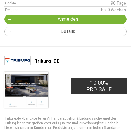
90 Tage
Cookie
bis 9 Wochen
Freigabe
Anmelden
Details
Triburg_DE
10,00%
PRO SALE
Triburg.de - Der Experte für Anhängerzubehör & Ladungssicherung! Bei
Triburg legen wir großen Wert auf Qualität und Zuverlässigkeit. Deshalb
bieten wir unseren Kunden nur Produkte an, die unseren hohen Standards