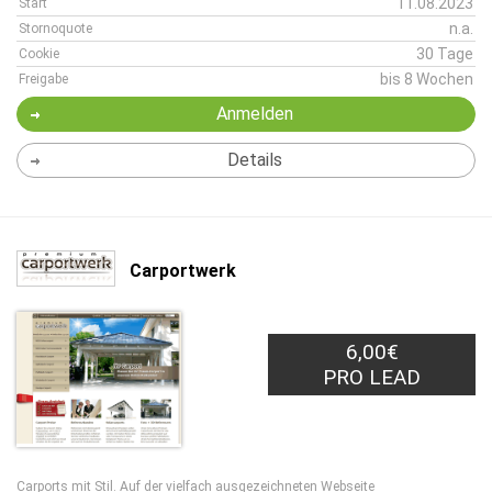
11.08.2023
Start
n.a.
Stornoquote
30 Tage
Cookie
bis 8 Wochen
Freigabe
Anmelden
Details
Carportwerk
6,00€
PRO LEAD
Carports mit Stil. Auf der vielfach ausgezeichneten Webseite