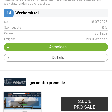
Werkstatt runden das Angebot ab.
14
Werbemittel
18.07.2025
Start
0 %
Stornoquote
30 Tage
Cookie
bis 8 Wochen
Freigabe
Anmelden
Details
geruestexpress.de
2,00%
PRO SALE