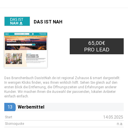
DAS IST NAH
65,00€
PRO LEAD
Das Branchenbuch DasIstNah.de ist regional Zuhause & smart dargestellt:
In wenigen Klicks finden, was Ihnen wirklich hilft. Sehen Sie gleich auf den
ersten Blick die Entfernung, die Öffnungszeiten und Erfahrungen anderer
Kunden. Wir machen Ihnen die Auswahl der passenden, lokalen Anbieter
einfach einfach.
13
Werbemittel
14.05.2025
Start
n.a.
Stornoquote