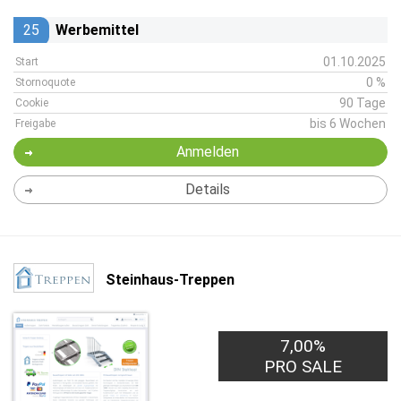
25
Werbemittel
01.10.2025
Start
0 %
Stornoquote
90 Tage
Cookie
bis 6 Wochen
Freigabe
Anmelden
Details
Steinhaus-Treppen
7,00%
PRO SALE