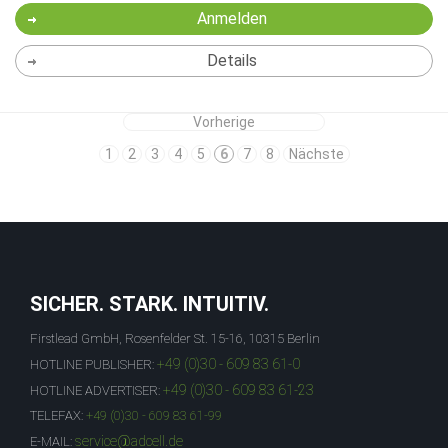
Anmelden
Details
Vorherige
1
2
3
4
5
6
7
8
Nächste
SICHER. STARK. INTUITIV.
Firstlead GmbH, Rosenfelder St. 15-16, 10315 Berlin
+49 (0)30 - 609 83 61-0
HOTLINE PUBLISHER:
+49 (0)30 - 609 83 61-23
HOTLINE ADVERTISER:
TELEFAX:
+49 (0)30 - 609 83 61-99
service@adcell.de
E-MAIL: