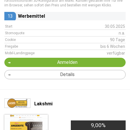
fortschrittlichsten 3D-Konfigurator am Markt. Kunden gestalten ihre Tür live
im Browser, sehen sofort den Preis und bestellen mit wenigen Klicks.
13
Werbemittel
30.05.2025
Start
n.a.
Stornoquote
90 Tage
Cookie
bis 6 Wochen
Freigabe
verfügbar
Mobil-Landingpage
Anmelden
Details
Lakshmi
9,00%