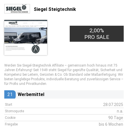
Siegel Steigtechnik
2,00%
PRO SALE
Werden Sie Siegel-Steigtechnik Affiliate – gemeinsam hoch hinaus mit 75
Jahren Erfahrung! Seit 1949 steht Siegel für geprüfte Qualität, Sicherheit und
Kompetenz bei Leitern, Gerüsten & Co. Ob Standard oder Maßanfertigung: Wir
bieten langlebige Produkte, individuelle Beratung und zuverlässigen Service –
für Profis und Privatkunden.
21
Werbemittel
28.07.2025
Start
n.a.
Stornoquote
90 Tage
Cookie
bis 6 Wochen
Freigabe