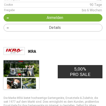
90 Tage
Cookie
bis 6 Wochen
Freigabe
Anmelden
Details
IKRA
5,00%
PRO SALE
Die Marke IKRA bietet hochwertige Gartengeräte, Ersatzteile & Zubehör, die
seit 1977 auf dem Markt sind. Dies ermöglicht es dem Kunden, problemlos
Ersatzteile für ihre Gartengeräte im Internet zu bestellen. Selbst für ältere