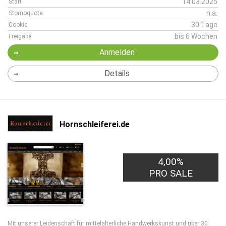
14.03.2025
Start
n.a.
Stornoquote
30 Tage
Cookie
bis 6 Wochen
Freigabe
Anmelden
Details
Hornschleiferei.de
4,00%
PRO SALE
Mit unserer Leidenschaft für mittelalterliche Handwerkskunst und über 30