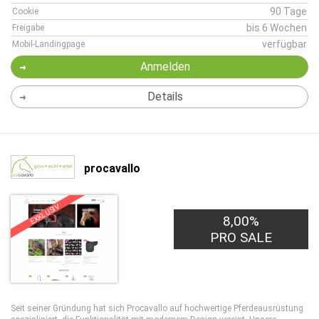
90 Tage
Cookie
bis 6 Wochen
Freigabe
verfügbar
Mobil-Landingpage
Anmelden
Details
procavallo
EXKLUSIV
8,00%
PRO SALE
Seit seiner Gründung hat sich Procavallo auf hochwertige Pferdeausrüstung