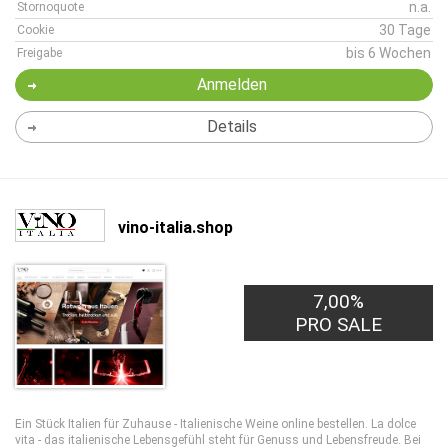
n.a.
Stornoquote
30 Tage
Cookie
bis 6 Wochen
Freigabe
Anmelden
Details
vino-italia.shop
7,00%
PRO SALE
Ein Stück Italien für Zuhause - Italienische Weine online bestellen. La dolce
vita - das italienische Lebensgefühl steht für Genuss und Lebensfreude. Bei