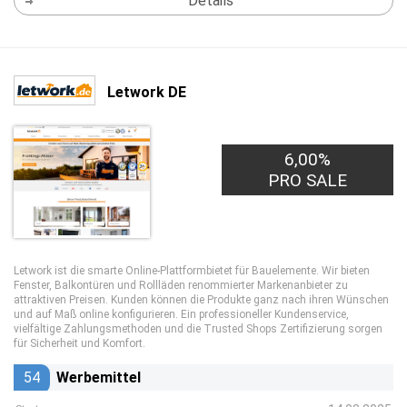
Details
Letwork DE
20,00€
6,00%
PRO LEAD
PRO SALE
Letwork ist die smarte Online-Plattformbietet für Bauelemente. Wir bieten
Fenster, Balkontüren und Rollläden renommierter Markenanbieter zu
attraktiven Preisen. Kunden können die Produkte ganz nach ihren Wünschen
und auf Maß online konfigurieren. Ein professioneller Kundenservice,
vielfältige Zahlungsmethoden und die Trusted Shops Zertifizierung sorgen
für Sicherheit und Komfort.
54
Werbemittel