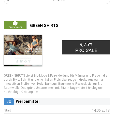
GREEN SHIRTS
9,75%
PRO SALE
GREEN SHIRTS bietet Bio Mode & Faire Kleidung für Männer und Frauen, die
durch Style, Schnitt und einen fairen Preis überzeugen. Große Auswahl an
innovativen Stoffen von Holz, Bambus, Baumwolle, Recycelt bis zur Bio
Baumwolle. Das grüne Unternehmen mit Sitz in Bayern stellt ökologisch
nachhaltige Kleidung her.
30
Werbemittel
14.06.2018
Start