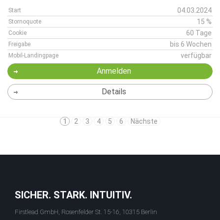
04.03.2024
Start
15 %
Stornoquote
60 Tage
Cookie
bis 6 Wochen
Freigabe
verfügbar
Mobil-Landingpage
Anmelden
Details
1
2
3
4
5
6
Nächste
SICHER. STARK. INTUITIV.
Firstlead GmbH, Rosenfelder St. 15-16, 10315 Berlin