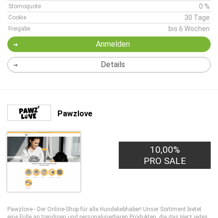
0 %
Stornoquote
30 Tage
Cookie
bis 6 Wochen
Freigabe
Anmelden
Details
Pawzlove
10,00%
PRO SALE
Pawzlove - Der Online-Shop für alle Hundeliebhaber! Unser Sortiment bietet
eine Fülle an trendigen und personalisierbaren Produkten, die das Herz jedes