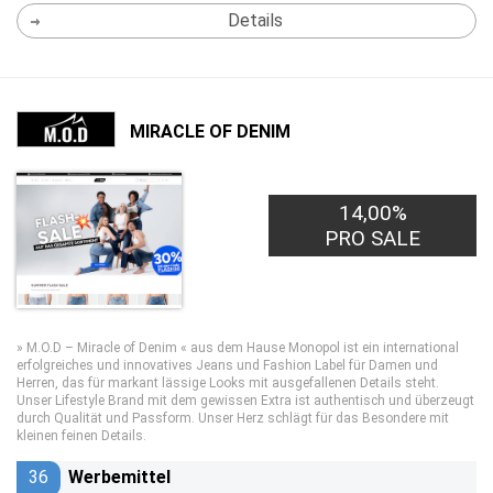
Details
MIRACLE OF DENIM
14,00%
PRO SALE
» M.O.D – Miracle of Denim « aus dem Hause Monopol ist ein international
erfolgreiches und innovatives Jeans und Fashion Label für Damen und
Herren, das für markant lässige Looks mit ausgefallenen Details steht.
Unser Lifestyle Brand mit dem gewissen Extra ist authentisch und überzeugt
durch Qualität und Passform. Unser Herz schlägt für das Besondere mit
kleinen feinen Details.
36
Werbemittel