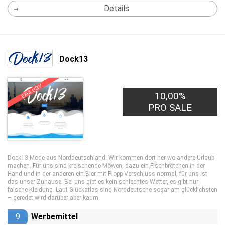
Details
Dock13
EXKLUSIV
10,00%
PRO SALE
Dock13 Mode aus Norddeutschland! Wir kommen dort her wo andere Urlaub
machen. Für uns sind kreischende Möwen, dazu ein Fischbrötchen in der
Hand und in der anderen ein Bier mit Plopp-Verschluss normal, für uns ist
das unser Zuhause. Bei uns gibt es kein schlechtes Wetter, es gibt nur
falsche Kleidung. Laut Glückatlas sind Norddeutsche sogar am glücklichsten
– geredet wird darüber aber kaum.
9
Werbemittel