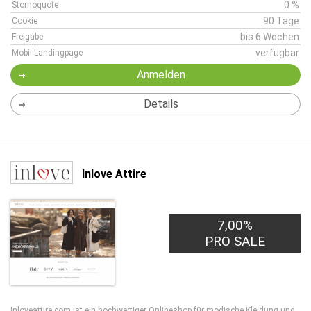
0 %
Stornoquote
90 Tage
Cookie
bis 6 Wochen
Freigabe
verfügbar
Mobil-Landingpage
Anmelden
Details
Inlove Attire
7,00%
PRO SALE
Inloveattire.com ist ein hochwertiger Onlineshop für modische Kleidung und