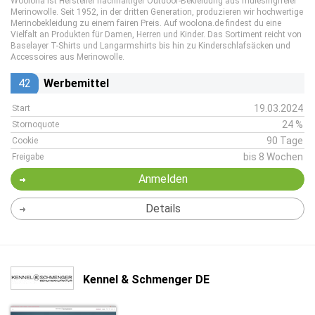
Woolona ist Hersteller nachhaltiger Outdoor-Bekleidung aus mulesingfreier
Merinowolle. Seit 1952, in der dritten Generation, produzieren wir hochwertige
Merinobekleidung zu einem fairen Preis. Auf woolona.de findest du eine
Vielfalt an Produkten für Damen, Herren und Kinder. Das Sortiment reicht von
Baselayer T-Shirts und Langarmshirts bis hin zu Kinderschlafsäcken und
Accessoires aus Merinowolle.
42
Werbemittel
19.03.2024
Start
24 %
Stornoquote
90 Tage
Cookie
bis 8 Wochen
Freigabe
Anmelden
Details
Kennel & Schmenger DE