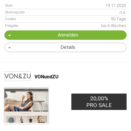
19.11.2020
Start
n.a.
Stornoquote
90 Tage
Cookie
bis 6 Wochen
Freigabe
Anmelden
Details
VONundZU
20,00%
PRO SALE