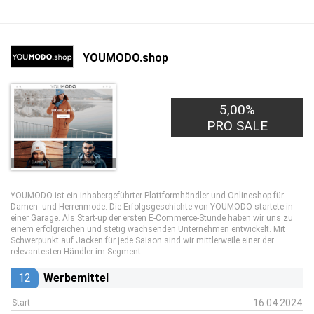
YOUMODO.shop
5,00%
PRO SALE
YOUMODO ist ein inhabergeführter Plattformhändler und Onlineshop für
Damen- und Herrenmode. Die Erfolgsgeschichte von YOUMODO startete in
einer Garage. Als Start-up der ersten E-Commerce-Stunde haben wir uns zu
einem erfolgreichen und stetig wachsenden Unternehmen entwickelt. Mit
Schwerpunkt auf Jacken für jede Saison sind wir mittlerweile einer der
relevantesten Händler im Segment.
12
Werbemittel
16.04.2024
Start