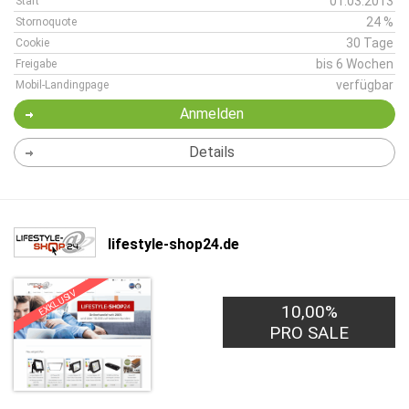
01.03.2013
Start
24 %
Stornoquote
30 Tage
Cookie
bis 6 Wochen
Freigabe
verfügbar
Mobil-Landingpage
Anmelden
Details
lifestyle-shop24.de
EXKLUSIV
10,00%
PRO SALE