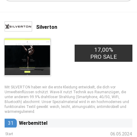
Silverton
17,00%
PRO SALE
Mit SILVERTON haben wir die erste Kleidung entwickelt, die dich vor
Umwelteinflüssen schützt. Wave-X nutzt Technik aus Raumanzügen, die
unter anderem 99.9% drahtloser Strahlung (Smartphone, 4G/5G, WiFi,
Bluetooth) abschirmt. Unser Spezialmaterial wird in ein hochmodernes und
funktionales Textil gewebt: weich, leicht, atmungsaktiv, antimikrobiell und
wärmeregulierend.
31
Werbemittel
06.05.2024
Start