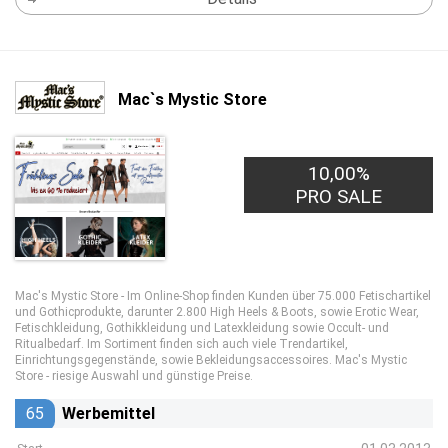
Mac`s Mystic Store
10,00%
PRO SALE
Mac's Mystic Store - Im Online-Shop finden Kunden über 75.000 Fetischartikel
und Gothicprodukte, darunter 2.800 High Heels & Boots, sowie Erotic Wear,
Fetischkleidung, Gothikkleidung und Latexkleidung sowie Occult- und
Ritualbedarf. Im Sortiment finden sich auch viele Trendartikel,
Einrichtungsgegenstände, sowie Bekleidungsaccessoires. Mac's Mystic
Store - riesige Auswahl und günstige Preise.
65
Werbemittel