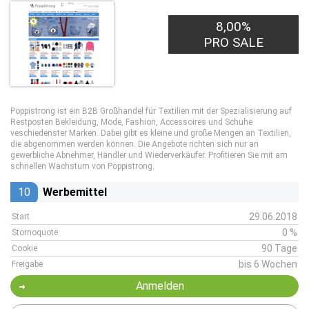
8,00%
1,00€
PRO LEAD
PRO SALE
Poppistrong ist ein B2B Großhandel für Textilien mit der Spezialisierung auf
Restposten Bekleidung, Mode, Fashion, Accessoires und Schuhe
veschiedenster Marken. Dabei gibt es kleine und große Mengen an Textilien,
die abgenommen werden können. Die Angebote richten sich nur an
gewerbliche Abnehmer, Händler und Wiederverkäufer. Profitieren Sie mit am
schnellen Wachstum von Poppistrong.
10
Werbemittel
29.06.2018
Start
0 %
Stornoquote
90 Tage
Cookie
bis 6 Wochen
Freigabe
Anmelden