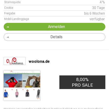
4 %
Stornoquote
30 Tage
Cookie
bis 6 Wochen
Freigabe
verfügbar
Mobil-Landingpage
Anmelden
Details
woolona.de
8,00%
PRO SALE