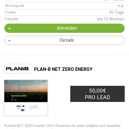
n.a.
Stornoquote
90 Tage
Cookie
bis 10 Wochen
Freigabe
Anmelden
Details
PLAN-B NET ZERO ENERGY
50,00€
PRO LEAD
PLAN-B NET ZERO macht 100% Ökostrom für jeden erlebbar und steuerbar