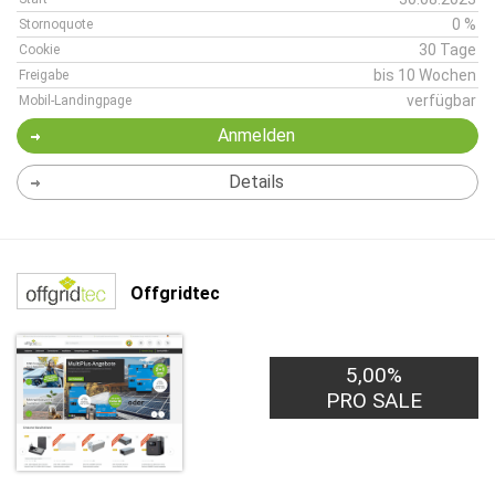
0 %
Stornoquote
30 Tage
Cookie
bis 10 Wochen
Freigabe
verfügbar
Mobil-Landingpage
Anmelden
Details
Offgridtec
5,00%
PRO SALE