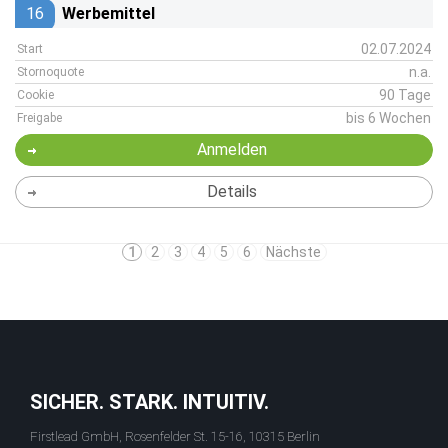
16
Werbemittel
02.07.2024
Start
n.a.
Stornoquote
90 Tage
Cookie
bis 6 Wochen
Freigabe
Anmelden
Details
1
2
3
4
5
6
Nächste
SICHER. STARK. INTUITIV.
Firstlead GmbH, Rosenfelder St. 15-16, 10315 Berlin