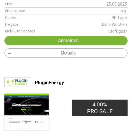
25.03.2025
Start
n.a.
Stornoquote
90 Tage
Cookie
bis 6 Wochen
Freigabe
verfügbar
Mobil-Landingpage
Anmelden
Details
PluginEnergy
4,00%
PRO SALE