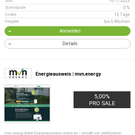
10.11.2023
Start
0 %
Stornoquote
15 Tage
Cookie
bis 6 Wochen
Freigabe
Anmelden
Details
Energieausweis | mvn.energy
5,00%
PRO SALE
mvn.energy bietet Energieausweise online an – erstellt von zertifizierten