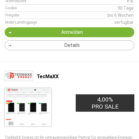
n.a.
Stornoquote
90 Tage
Cookie
bis 6 Wochen
Freigabe
verfügbar
Mobil-Landingpage
Anmelden
Details
TecMaXX
4,00%
PRO SALE
TecMaXX Energy ist Ihr vertrauenswürdiger Partner für erneuerbare Energien.