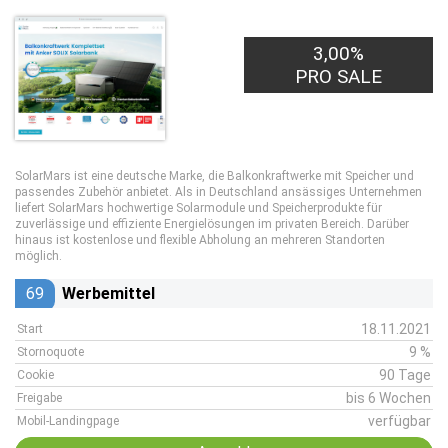
3,00%
PRO SALE
SolarMars ist eine deutsche Marke, die Balkonkraftwerke mit Speicher und
passendes Zubehör anbietet. Als in Deutschland ansässiges Unternehmen
liefert SolarMars hochwertige Solarmodule und Speicherprodukte für
zuverlässige und effiziente Energielösungen im privaten Bereich. Darüber
hinaus ist kostenlose und flexible Abholung an mehreren Standorten
möglich.
69
Werbemittel
18.11.2021
Start
9 %
Stornoquote
90 Tage
Cookie
bis 6 Wochen
Freigabe
verfügbar
Mobil-Landingpage