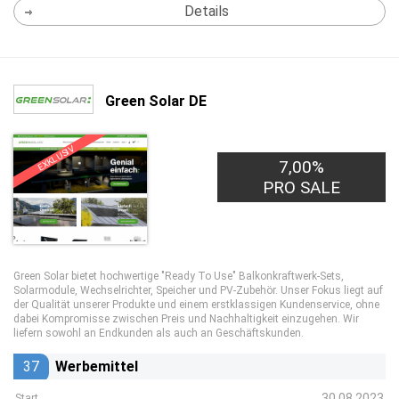
Details
Green Solar DE
EXKLUSIV
7,00%
PRO SALE
Green Solar bietet hochwertige "Ready To Use" Balkonkraftwerk-Sets,
Solarmodule, Wechselrichter, Speicher und PV-Zubehör. Unser Fokus liegt auf
der Qualität unserer Produkte und einem erstklassigen Kundenservice, ohne
dabei Kompromisse zwischen Preis und Nachhaltigkeit einzugehen. Wir
liefern sowohl an Endkunden als auch an Geschäftskunden.
37
Werbemittel
30.08.2023
Start