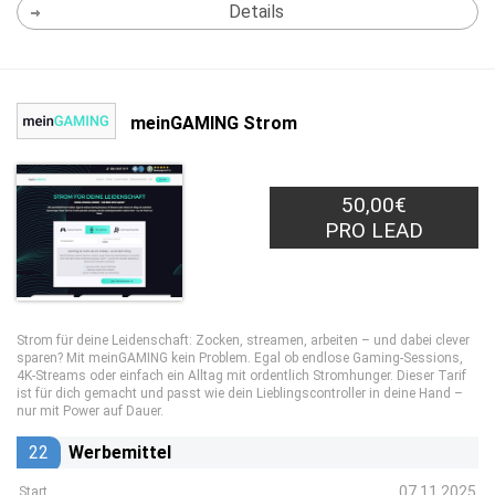
Details
meinGAMING Strom
50,00€
PRO LEAD
Strom für deine Leidenschaft: Zocken, streamen, arbeiten – und dabei clever
sparen? Mit meinGAMING kein Problem. Egal ob endlose Gaming-Sessions,
4K-Streams oder einfach ein Alltag mit ordentlich Stromhunger. Dieser Tarif
ist für dich gemacht und passt wie dein Lieblingscontroller in deine Hand –
nur mit Power auf Dauer.
22
Werbemittel
07.11.2025
Start