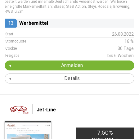
bestellt werden und innerhalb Deutschlands versendet werden. Wir bieten
eine große Markenvielfalt an: Blaser, Steel Action, Steyr, Roedale, Browning,
RWS, u.v.m.
13
Werbemittel
26.08.2022
Start
16 %
Stornoquote
30 Tage
Cookie
bis 6 Wochen
Freigabe
Anmelden
Details
Jet-Line
7,50%