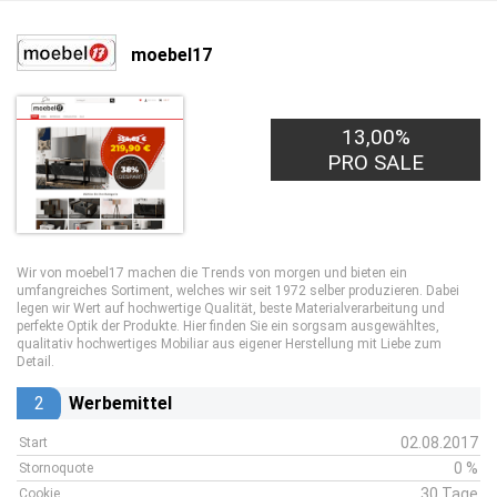
moebel17
13,00%
PRO SALE
Wir von moebel17 machen die Trends von morgen und bieten ein
umfangreiches Sortiment, welches wir seit 1972 selber produzieren. Dabei
legen wir Wert auf hochwertige Qualität, beste Materialverarbeitung und
perfekte Optik der Produkte. Hier finden Sie ein sorgsam ausgewähltes,
qualitativ hochwertiges Mobiliar aus eigener Herstellung mit Liebe zum
Detail.
2
Werbemittel
02.08.2017
Start
0 %
Stornoquote
30 Tage
Cookie