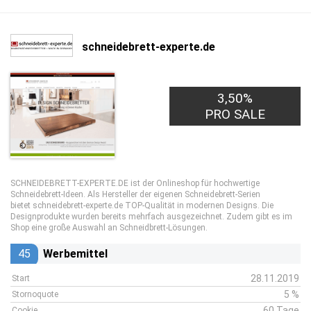
schneidebrett-experte.de
3,50%
PRO SALE
SCHNEIDEBRETT-EXPERTE.DE ist der Onlineshop für hochwertige
Schneidebrett-Ideen. Als Hersteller der eigenen Schneidebrett-Serien
bietet schneidebrett-experte.de TOP-Qualität in modernen Designs. Die
Designprodukte wurden bereits mehrfach ausgezeichnet. Zudem gibt es im
Shop eine große Auswahl an Schneidbrett-Lösungen.
45
Werbemittel
28.11.2019
Start
5 %
Stornoquote
60 Tage
Cookie