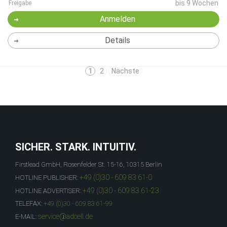
bis 9 Wochen
Freigabe
Anmelden
Details
1
2
Nächste
SICHER. STARK. INTUITIV.
Firstlead GmbH, Rosenfelder St. 15-16, 10315 Berlin
+49 (0)30 - 609 83 61-0
HOTLINE PUBLISHER:
+49 (0)30 - 609 83 61-23
HOTLINE ADVERTISER:
TELEFAX:
+49 (0)30 - 609 83 61-99
service@adcell.de
E-MAIL: