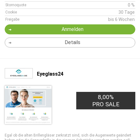
0 %
Stornoquote
30 Tage
Cookie
bis 6 Wochen
Freigabe
Anmelden
Details
Eyeglass24
8,00%
PRO SALE
Egal ob die alten Brillengläser zerkratzt sind, sich die Augenwerte geändert