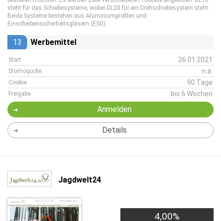
bestellen möchten. Es werden zwei verschiedene Produkte angeboten. DL10
steht für das Schiebesysteme, wobei DL20 für ein Drehschiebesystem steht.
Beide Systeme bestehen aus Aluminiumprofilen und
Einscheibensicherheitsgläsern (ESG).
13
Werbemittel
26.01.2021
Start
n.a.
Stornoquote
90 Tage
Cookie
bis 6 Wochen
Freigabe
Anmelden
Details
Jagdwelt24
4,00%