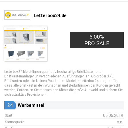
Letterbox24.de
5,00%
PRO SALE
Letterbox24 bietet Ihnen qualitativ hochwertige Briefkästen und
Briefkastenanlagen in verschiedenen Ausführungen an. Ob großer XXL
Briefkasten oder ein kleines Postkasten-Modell – Letterbox24 sorgt dafür,
dass alle Briefkästen den Wünschen und Bedürfnissen der Kunden gerecht
werden. Entdecken Sie mit wenigen Klicks die große Auswahl und sichern Sie
sich attraktive Provisionen!
24
Werbemittel
05.06.2019
Start
n.a.
Stornoquote