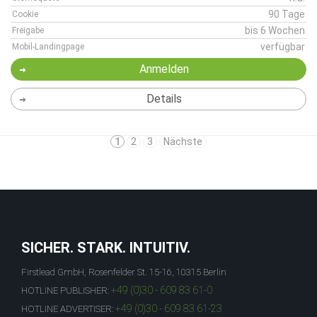
90 Tage
Cookie
bis 6 Wochen
Freigabe
verfügbar
Mobil-Landingpage
Anmelden
Details
1
2
3
Nächste
SICHER. STARK. INTUITIV.
Firstlead GmbH, Rosenfelder St. 15-16, 10315 Berlin
+49 (0)30 - 609 83 61-0
HOTLINE PUBLISHER:
+49 (0)30 - 609 83 61-23
HOTLINE ADVERTISER: