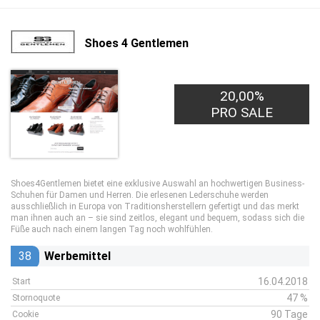
Shoes 4 Gentlemen
20,00%
PRO SALE
Shoes4Gentlemen bietet eine exklusive Auswahl an hochwertigen Business-
Schuhen für Damen und Herren. Die erlesenen Lederschuhe werden
ausschließlich in Europa von Traditionsherstellern gefertigt und das merkt
man ihnen auch an – sie sind zeitlos, elegant und bequem, sodass sich die
Füße auch nach einem langen Tag noch wohlfühlen.
38
Werbemittel
16.04.2018
Start
47 %
Stornoquote
90 Tage
Cookie