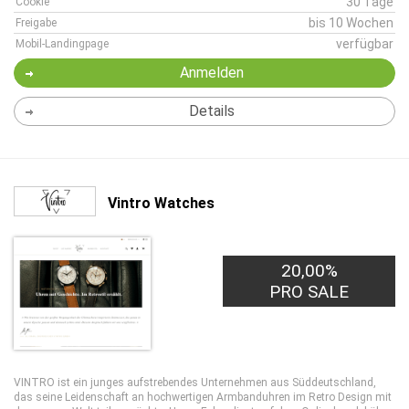
30 Tage
Cookie
bis 10 Wochen
Freigabe
verfügbar
Mobil-Landingpage
Anmelden
Details
Vintro Watches
20,00%
PRO SALE
VINTRO ist ein junges aufstrebendes Unternehmen aus Süddeutschland,
das seine Leidenschaft an hochwertigen Armbanduhren im Retro Design mit