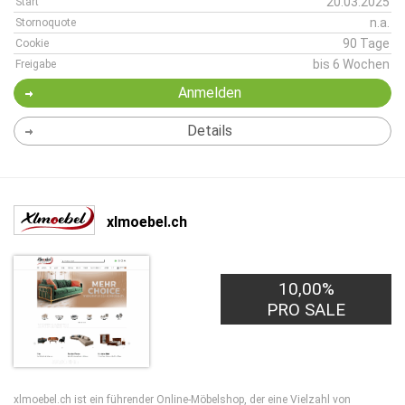
20.03.2025
Start
n.a.
Stornoquote
90 Tage
Cookie
bis 6 Wochen
Freigabe
Anmelden
Details
xlmoebel.ch
10,00%
PRO SALE
xlmoebel.ch ist ein führender Online-Möbelshop, der eine Vielzahl von