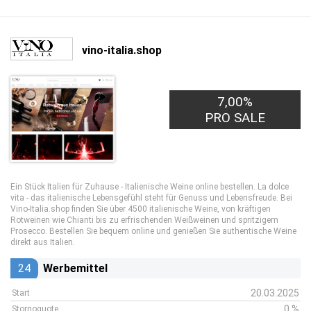
vino-italia.shop
7,00%
PRO SALE
Ein Stück Italien für Zuhause - Italienische Weine online bestellen. La dolce
vita - das italienische Lebensgefühl steht für Genuss und Lebensfreude. Bei
Vino-Italia.shop finden Sie über 4500 italienische Weine, von kräftigen
Rotweinen wie Chianti bis zu erfrischenden Weißweinen und spritzigem
Prosecco. Bestellen Sie bequem online und genießen Sie authentische Weine
direkt aus Italien.
24
Werbemittel
20.03.2025
Start
0 %
Stornoquote