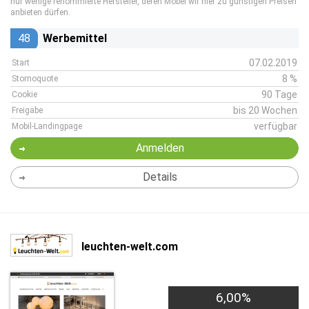
nur wenige renommierte Hersteller, deren Möbel wir hier zu günstigen Preisen
anbieten dürfen.
48
Werbemittel
07.02.2019
Start
8 %
Stornoquote
90 Tage
Cookie
bis 20 Wochen
Freigabe
verfügbar
Mobil-Landingpage
Anmelden
Details
leuchten-welt.com
6,00%