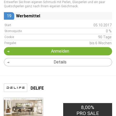
Entwerfen Sie Ihren eigenen Schmuck mit Perlen, Glasperlen und ein paar
Quetschperlen ganz nach Ihrem eigenen Geschmack.
19
Werbemittel
05.10.2017
Start
0 %
Stornoquote
90 Tage
Cookie
bis 6 Wochen
Freigabe
Anmelden
Details
DELIFE
8,00%
PRO SALE