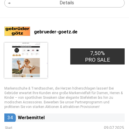
Details
gebrueder-goetz.de
7,50%
PRO SALE
Markenschuhe & Trendtaschen, die Herzen höherschlagen lassen! Bei
Gebrüder erwartet Ihre Kunden eine große Markenvielfalt für Damen, Herren &
Kinder – von sportlichen Sneakern über elegante Stiefeletten bis hin zu
modischen Accessoires. Bewerben Sie unser Partnerprogramm und
profitieren Sie von starken Aktionen & attraktiven Provisionen!
34
Werbemittel
09.07.2025
Start