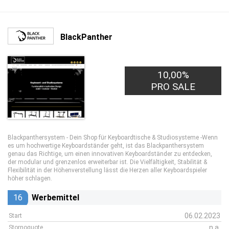
BlackPanther
10,00%
PRO SALE
Blackpanthersystem - Dein Shop für Keyboardtische & Studiosysteme -Wenn
es um hochwertige Keyboardständer geht, ist das Blackpanthersystem
genau das Richtige, um einen innovativen Keyboardständer zu entdecken,
der modular und grenzenlos erweiterbar ist. Die Vielfältigkeit, Stabilität &
Flexibilität in der Höhenverstellung lässt die Herzen aller Keyboardspieler
höher schlagen.
16
Werbemittel
06.02.2023
Start
n.a.
Stornoquote