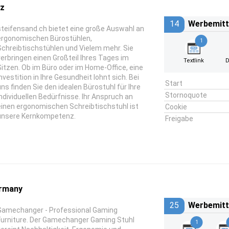
iz
14
Werbemitt
steifensand.ch bietet eine große Auswahl an
ergonomischen Bürostühlen,
1
Schreibtischstühlen und Vielem mehr. Sie
verbringen einen Großteil Ihres Tages im
Textlink
D
Sitzen. Ob im Büro oder im Home-Office, eine
Investition in Ihre Gesundheit lohnt sich. Bei
Start
uns finden Sie den idealen Bürostuhl für Ihre
Stornoquote
individuellen Bedürfnisse. Ihr Anspruch an
einen ergonomischen Schreibtischstuhl ist
Cookie
unsere Kernkompetenz.
Freigabe
rmany
25
Werbemitt
Gamechanger - Professional Gaming
Furniture. Der Gamechanger Gaming Stuhl
1