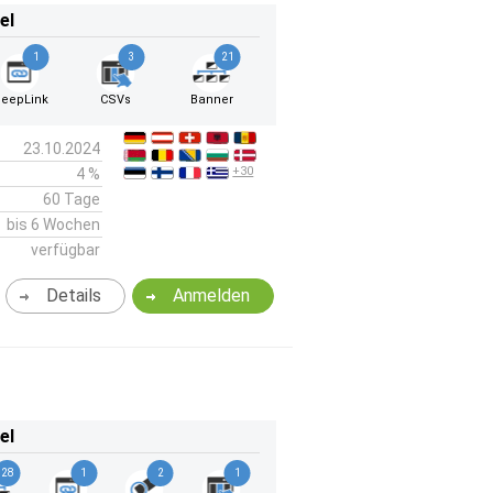
el
1
3
21
eepLink
CSVs
Banner
23.10.2024
+30
4 %
60 Tage
bis 6 Wochen
verfügbar
Details
Anmelden
el
28
1
2
1