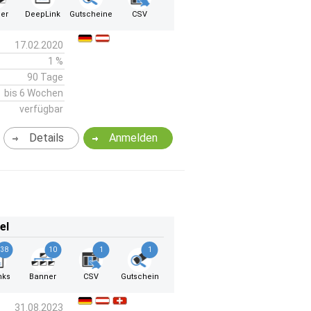
er
DeepLink
Gutscheine
CSV
17.02.2020
1 %
90 Tage
bis 6 Wochen
verfügbar
Details
Anmelden
el
38
10
1
1
nks
Banner
CSV
Gutschein
31.08.2023