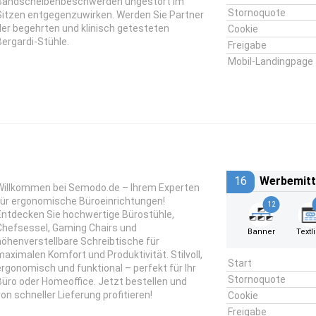
Bandscheibenbeschwerden ungestört im
Stornoquote
Sitzen entgegenzuwirken. Werden Sie Partner
der begehrten und klinisch getesteten
Cookie
Bergardi-Stühle.
Freigabe
Mobil-Landingpage
16
Werbemitt
Willkommen bei Semodo.de – Ihrem Experten
für ergonomische Büroeinrichtungen!
12
Entdecken Sie hochwertige Bürostühle,
Chefsessel, Gaming Chairs und
Banner
Textl
höhenverstellbare Schreibtische für
maximalen Komfort und Produktivität. Stilvoll,
Start
ergonomisch und funktional – perfekt für Ihr
Stornoquote
Büro oder Homeoffice. Jetzt bestellen und
von schneller Lieferung profitieren!
Cookie
Freigabe