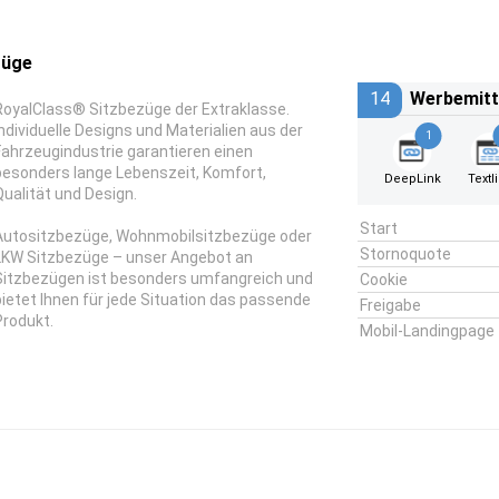
züge
14
Werbemitt
RoyalClass® Sitzbezüge der Extraklasse.
Individuelle Designs und Materialien aus der
1
Fahrzeugindustrie garantieren einen
besonders lange Lebenszeit, Komfort,
DeepLink
Textl
Qualität und Design.
Start
Autositzbezüge, Wohnmobilsitzbezüge oder
Stornoquote
LKW Sitzbezüge – unser Angebot an
Sitzbezügen ist besonders umfangreich und
Cookie
bietet Ihnen für jede Situation das passende
Freigabe
Produkt.
Mobil-Landingpage