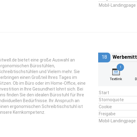
Mobil-Landingpage
18
Werbemitt
sitwell.de bietet eine große Auswahl an
ergonomischen Bürostühlen,
1
Schreibtischstühlen und Vielem mehr. Sie
verbringen einen Großteil Ihres Tages im
Textlink
D
Sitzen. Ob im Büro oder im Home-Office, eine
Investition in Ihre Gesundheit lohnt sich. Bei
Start
uns finden Sie den idealen Bürostuhl für Ihre
Stornoquote
individuellen Bedürfnisse. Ihr Anspruch an
einen ergonomischen Schreibtischstuhl ist
Cookie
unsere Kernkompetenz.
Freigabe
Mobil-Landingpage