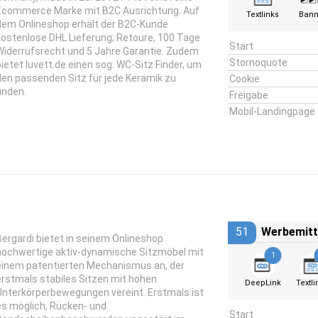
Ecommerce Marke mit B2C Ausrichtung. Auf
Textlinks
Bann
dem Onlineshop erhält der B2C-Kunde
kostenlose DHL Lieferung; Retoure, 100 Tage
Start
Widerrufsrecht und 5 Jahre Garantie. Zudem
Stornoquote
bietet luvett.de einen sog. WC-Sitz Finder, um
den passenden Sitz für jede Keramik zu
Cookie
finden.
Freigabe
Mobil-Landingpage
51
Werbemitt
Bergardi bietet in seinem Onlineshop
hochwertige aktiv-dynamische Sitzmöbel mit
1
einem patentierten Mechanismus an, der
erstmals stabiles Sitzen mit hohen
DeepLink
Textli
Unterkörperbewegungen vereint. Erstmals ist
es möglich, Rücken- und
Start