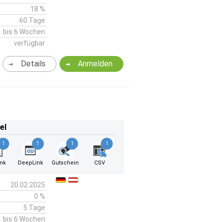
18 %
60 Tage
bis 6 Wochen
verfügbar
Details
Anmelden
el
1
1
1
1
ink
DeepLink
Gutschein
CSV
20.02.2025
0 %
5 Tage
bis 6 Wochen