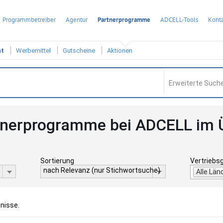
Programmbetreiber
Agentur
Partnerprogramme
ADCELL-Tools
Konta
ht
Werbemittel
Gutscheine
Aktionen
Erweiterte Suche
tnerprogramme bei ADCELL im 
Sortierung
Vertriebs
nach Relevanz (nur Stichwortsuche)
Alle Län
bnisse.