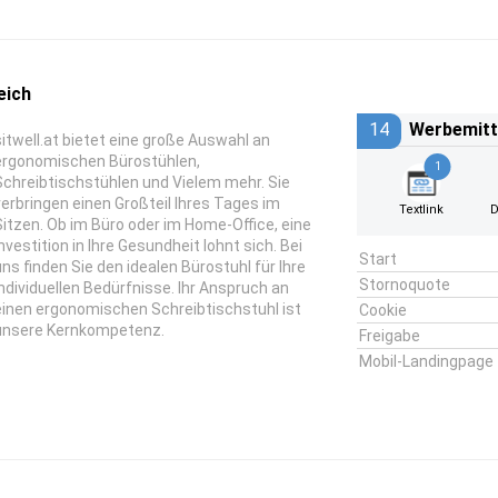
eich
14
Werbemitt
sitwell.at bietet eine große Auswahl an
ergonomischen Bürostühlen,
1
Schreibtischstühlen und Vielem mehr. Sie
verbringen einen Großteil Ihres Tages im
Textlink
D
Sitzen. Ob im Büro oder im Home-Office, eine
Investition in Ihre Gesundheit lohnt sich. Bei
Start
uns finden Sie den idealen Bürostuhl für Ihre
Stornoquote
individuellen Bedürfnisse. Ihr Anspruch an
einen ergonomischen Schreibtischstuhl ist
Cookie
unsere Kernkompetenz.
Freigabe
Mobil-Landingpage