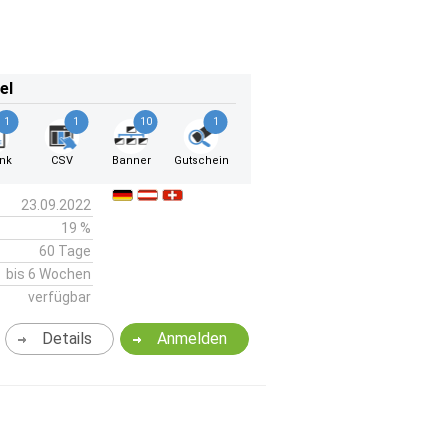
el
1
1
10
1
ink
CSV
Banner
Gutschein
23.09.2022
19 %
60 Tage
bis 6 Wochen
verfügbar
Details
Anmelden