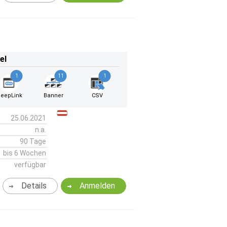
el
1
11
1
eepLink
Banner
CSV
25.06.2021
n.a.
90 Tage
bis 6 Wochen
verfügbar
Details
Anmelden