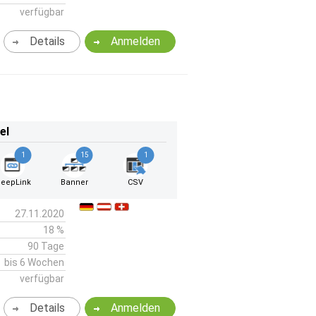
verfügbar
Details
Anmelden
el
1
15
1
eepLink
Banner
CSV
27.11.2020
18 %
90 Tage
bis 6 Wochen
verfügbar
Details
Anmelden