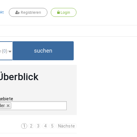
kt
Registrieren
Login
suchen
 (
0
)
Überblick
gebiete
der
1
2
3
4
5
Nächste