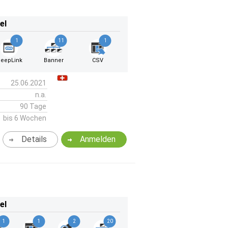
el
1
11
1
eepLink
Banner
CSV
25.06.2021
n.a.
90 Tage
bis 6 Wochen
Details
Anmelden
el
1
1
2
20