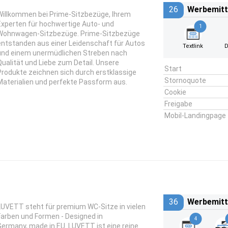
26
Werbemitt
Willkommen bei Prime-Sitzbezüge, Ihrem
Experten für hochwertige Auto- und
1
Wohnwagen-Sitzbezüge. Prime-Sitzbezüge
entstanden aus einer Leidenschaft für Autos
Textlink
D
und einem unermüdlichen Streben nach
Qualität und Liebe zum Detail. Unsere
Start
Produkte zeichnen sich durch erstklassige
Stornoquote
Materialien und perfekte Passform aus.
Cookie
Freigabe
Mobil-Landingpage
36
Werbemitt
LUVETT steht für premium WC-Sitze in vielen
Farben und Formen - Designed in
4
Germany, made in EU. LUVETT ist eine reine