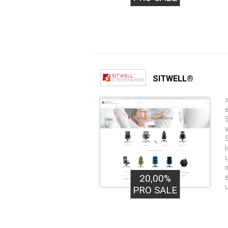
SITWELL®
20,00%
PRO SALE