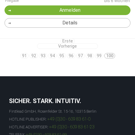
bis 6 Wochen
Freigabe
Anmelden
Details
Erste
Vorherige
91
92
93
94
95
96
97
98
99
100
SICHER. STARK. INTUITIV.
Firstlead GmbH, Rosenfelder St. 15-16, 10315 Berlin
+49 (0)30 - 609 83 61-0
HOTLINE PUBLISHER:
+49 (0)30 - 609 83 61-23
HOTLINE ADVERTISER:
TELEFAX:
+49 (0)30 - 609 83 61-99