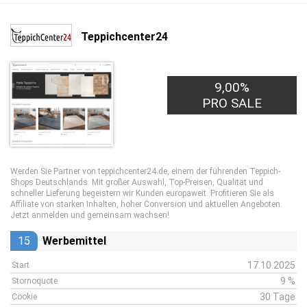
Teppichcenter24
9,00%
PRO SALE
Werden Sie Partner von teppichcenter24.de, einem der führenden Teppich-
Shops Deutschlands. Mit großer Auswahl, Top-Preisen, Qualität und
schneller Lieferung begeistern wir Kunden europaweit. Profitieren Sie als
Affiliate von starken Inhalten, hoher Conversion und aktuellen Angeboten.
Jetzt anmelden und gemeinsam wachsen!
15
Werbemittel
17.10.2025
Start
9 %
Stornoquote
30 Tage
Cookie