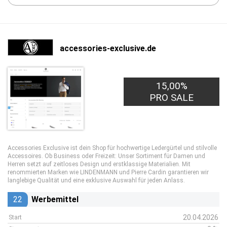
accessories-exclusive.de
15,00%
PRO SALE
Accessories Exclusive ist dein Shop für hochwertige Ledergürtel und stilvolle
Accessoires. Ob Business oder Freizeit: Unser Sortiment für Damen und
Herren setzt auf zeitloses Design und erstklassige Materialien. Mit
renommierten Marken wie LINDENMANN und Pierre Cardin garantieren wir
langlebige Qualität und eine exklusive Auswahl für jeden Anlass.
22
Werbemittel
20.04.2026
Start