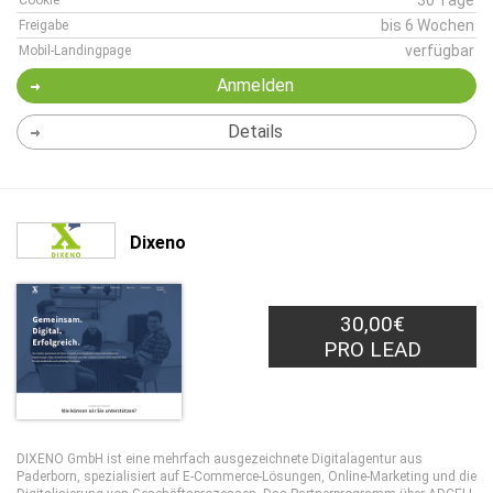
30 Tage
Cookie
bis 6 Wochen
Freigabe
verfügbar
Mobil-Landingpage
Anmelden
Details
Dixeno
30,00€
PRO LEAD
DIXENO GmbH ist eine mehrfach ausgezeichnete Digitalagentur aus
Paderborn, spezialisiert auf E-Commerce-Lösungen, Online-Marketing und die