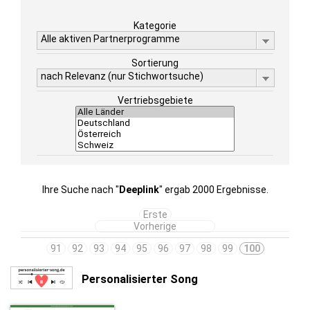
Kategorie
Alle aktiven Partnerprogramme
Sortierung
nach Relevanz (nur Stichwortsuche)
Vertriebsgebiete
Ihre Suche nach "
Deeplink
" ergab 2000 Ergebnisse.
Erste
Vorherige
91
92
93
94
95
96
97
98
99
100
Personalisierter Song