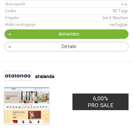
n.a.
Stornoquote
90 Tage
Cookie
bis 6 Wochen
Freigabe
verfügbar
Mobil-Landingpage
Anmelden
Details
atalanda
6,00%
PRO SALE