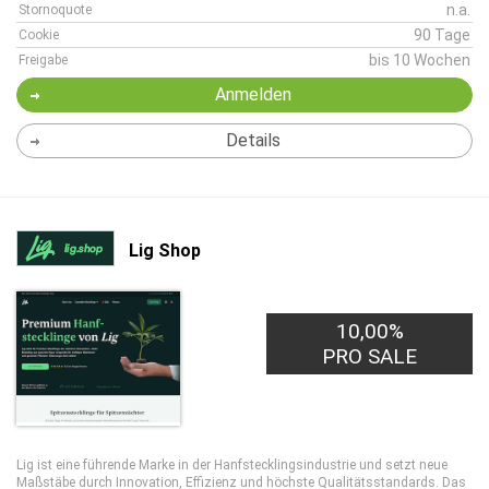
n.a.
Stornoquote
90 Tage
Cookie
bis 10 Wochen
Freigabe
Anmelden
Details
Lig Shop
10,00%
PRO SALE
Lig ist eine führende Marke in der Hanfstecklingsindustrie und setzt neue
Maßstäbe durch Innovation, Effizienz und höchste Qualitätsstandards. Das