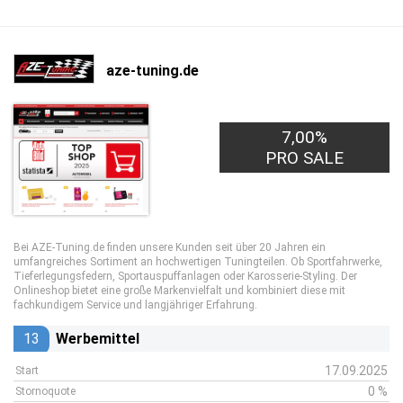
aze-tuning.de
7,00%
PRO SALE
Bei AZE-Tuning.de finden unsere Kunden seit über 20 Jahren ein
umfangreiches Sortiment an hochwertigen Tuningteilen. Ob Sportfahrwerke,
Tieferlegungsfedern, Sportauspuffanlagen oder Karosserie-Styling. Der
Onlineshop bietet eine große Markenvielfalt und kombiniert diese mit
fachkundigem Service und langjähriger Erfahrung.
13
Werbemittel
17.09.2025
Start
0 %
Stornoquote