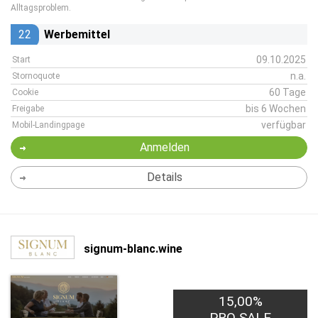
Alltagsproblem.
22
Werbemittel
09.10.2025
Start
n.a.
Stornoquote
60 Tage
Cookie
bis 6 Wochen
Freigabe
verfügbar
Mobil-Landingpage
Anmelden
Details
signum-blanc.wine
15,00%
PRO SALE