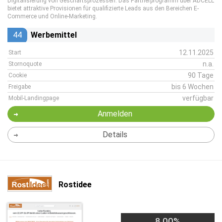
Digitalisierung von Geschäftsprozessen. Das Partnerprogramm über ADCELL
bietet attraktive Provisionen für qualifizierte Leads aus den Bereichen E-
Commerce und Online-Marketing.
44
Werbemittel
12.11.2025
Start
n.a.
Stornoquote
90 Tage
Cookie
bis 6 Wochen
Freigabe
verfügbar
Mobil-Landingpage
Anmelden
Details
Rostidee
8,00%