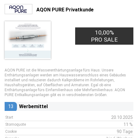
AQON PURE Privatkunde
100,00€
10,00%
PRO LEAD
PRO SALE
AQON PURE ist die Wasserenthärtungsanlage fürs Haus. Unsere
Enthärtungsanlagen werden am Hauswasseranschluss eines Gebäudes
installiert und reduzieren dadurch Kalkprobleme im Rohrleitungen,
Haushaltsgeräten, auf Oberflächen und Armaturen. Egal ob eine
Enthärtungsanlage fürs Einfamilienhaus oder Mehrfamilienhaus: AQON
PURE Entkalkungsanlagen gibt es in verschiedensten Größen.
13
Werbemittel
20.10.2025
Start
11 %
Stornoquote
90 Tage
Cookie