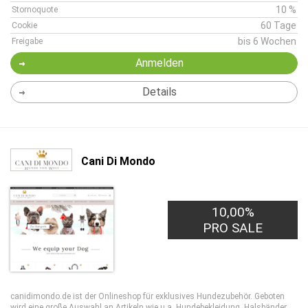
10 %
Stornoquote
60 Tage
Cookie
bis 6 Wochen
Freigabe
Anmelden
Details
Cani Di Mondo
10,00%
PRO SALE
canidimondo.de ist der Onlineshop für exklusives Hundezubehör. Geboten
wird eine große Auswahl an Artikeln wie u.a. Hundebekleidung, Halsbänder,