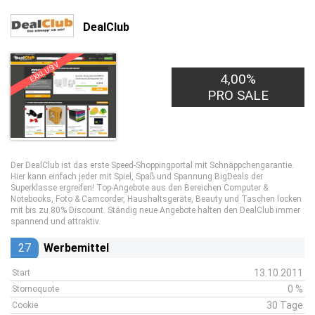
DealClub
EXKLUSIV
4,00%
PRO SALE
Der DealClub ist das erste Speed-Shoppingportal mit Schnäppchengarantie.
Hier kann einfach jeder mit Spiel, Spaß und Spannung BigDeals der
Superklasse ergreifen! Top-Angebote aus den Bereichen Computer &
Notebooks, Foto & Camcorder, Haushaltsgeräte, Beauty und Taschen locken
mit bis zu 80% Discount. Ständig neue Angebote halten den DealClub immer
spannend und attraktiv.
27
Werbemittel
13.10.2011
Start
0 %
Stornoquote
30 Tage
Cookie