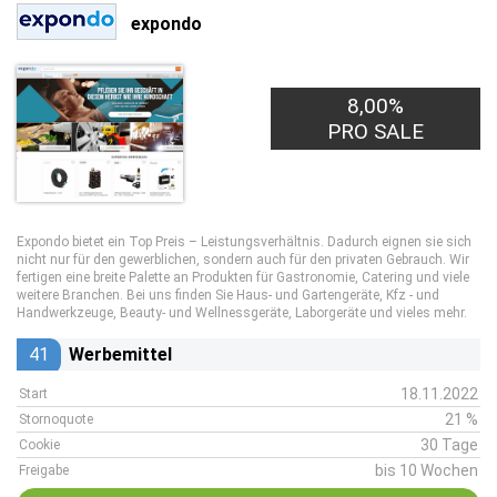
expondo
8,00%
PRO SALE
Expondo bietet ein Top Preis – Leistungsverhältnis. Dadurch eignen sie sich
nicht nur für den gewerblichen, sondern auch für den privaten Gebrauch. Wir
fertigen eine breite Palette an Produkten für Gastronomie, Catering und viele
weitere Branchen. Bei uns finden Sie Haus- und Gartengeräte, Kfz - und
Handwerkzeuge, Beauty- und Wellnessgeräte, Laborgeräte und vieles mehr.
41
Werbemittel
18.11.2022
Start
21 %
Stornoquote
30 Tage
Cookie
bis 10 Wochen
Freigabe