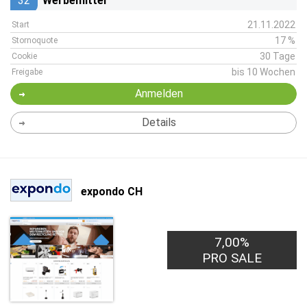
32
Werbemittel
21.11.2022
Start
17 %
Stornoquote
30 Tage
Cookie
bis 10 Wochen
Freigabe
Anmelden
Details
expondo CH
7,00%
PRO SALE