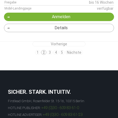
bis 16 Wochen
Freigabe
verfügbar
Mobil-Landingpage
Anmelden
Details
Vorherige
1
2
3
4
5
Nächste
SICHER. STARK. INTUITIV.
Firstlead GmbH, Rosenfelder St. 15-16, 10315 Berlin
+49 (0)30 - 609 83 61-0
HOTLINE PUBLISHER:
+49 (0)30 - 609 83 61-23
HOTLINE ADVERTISER: