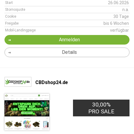
26.06.2026
Start
n.a.
Stornoquote
30 Tage
Cookie
bis 6 Wochen
Freigabe
verfügbar
Mobil-Landingpage
Anmelden
Details
CBDshop24.de
30,00%
PRO SALE