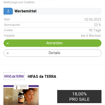
Werkzeuge und Zubehör.
2
Werbemittel
02.06.2023
Start
23 %
Stornoquote
90 Tage
Cookie
bis 6 Wochen
Freigabe
Anmelden
Details
HIFAS da TERRA
18,00%
PRO SALE