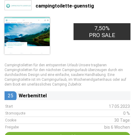
campingtoilette-guenstig
7,50%
PRO SALE
Campingtoiletten für den entspannten Urlaub Unsere tragbaren
Campingtoiletten für den nächsten Campingurlaub überzeugen durch ein
durchdachtes Design und eine einfache, saubere Handhabung. Eine
Campingtoilette ist im Campingurlaub, im Wochenendgartenhaus oder auf
dem Boot ein unerlässliches Camping Zubehör.
25
Werbemittel
17.05.2023
Start
0 %
Stornoquote
30 Tage
Cookie
bis 6 Wochen
Freigabe