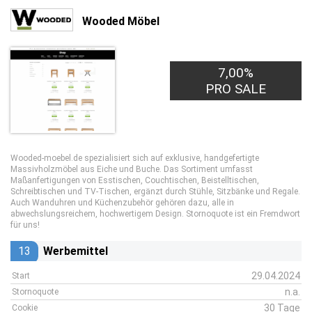
Wooded Möbel
7,00%
PRO SALE
Wooded-moebel.de spezialisiert sich auf exklusive, handgefertigte
Massivholzmöbel aus Eiche und Buche. Das Sortiment umfasst
Maßanfertigungen von Esstischen, Couchtischen, Beistelltischen,
Schreibtischen und TV-Tischen, ergänzt durch Stühle, Sitzbänke und Regale.
Auch Wanduhren und Küchenzubehör gehören dazu, alle in
abwechslungsreichem, hochwertigem Design. Stornoquote ist ein Fremdwort
für uns!
13
Werbemittel
29.04.2024
Start
n.a.
Stornoquote
30 Tage
Cookie