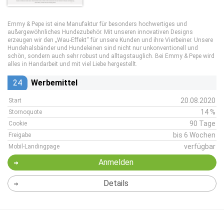
Emmy & Pepe ist eine Manufaktur für besonders hochwertiges und
außergewöhnliches Hundezubehör. Mit unseren innovativen Designs
erzeugen wir den „Wau-Effekt“ für unsere Kunden und ihre Vierbeiner. Unsere
Hundehalsbänder und Hundeleinen sind nicht nur unkonventionell und
schön, sondern auch sehr robust und alltagstauglich. Bei Emmy & Pepe wird
alles in Handarbeit und mit viel Liebe hergestellt.
24
Werbemittel
20.08.2020
Start
14 %
Stornoquote
90 Tage
Cookie
bis 6 Wochen
Freigabe
verfügbar
Mobil-Landingpage
Anmelden
Details