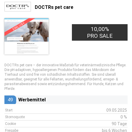
DOCTRs pet care
EXKLUSIV
10,00%
PRO SALE
DOCTRs pet care – der innovative Maßstab für veterinärmedizinische Pflege.
Die pH-adaptiven, hypoallergenen Produkte fördern das Mikrobiom der
Tierhaut und sind frei von schädlichen Inhaltsstoffen. Sie sind überall
anwendbar, geeignet für alle Fellarten, wundheilungsfördernd, erreger- &
parasitenabweisend sowie entzündungshemmend. Für Hunde, Katzen und
Pferde.
49
Werbemittel
09.05.2025
Start
0 %
Stornoquote
90 Tage
Cookie
bis 6 Wochen
Freigabe