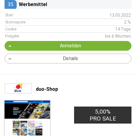
35
Werbemittel
13.05.2022
Start
2 %
Stornoquote
14 Tage
Cookie
bis 6 Wochen
Freigabe
Anmelden
Details
duo-Shop
5,00%
PRO SALE