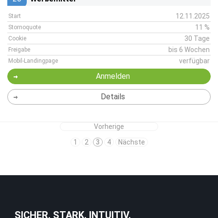
12.11.2025
Start
11 %
Stornoquote
30 Tage
Cookie
bis 6 Wochen
Freigabe
verfügbar
Mobil-Landingpage
Anmelden
Details
Vorherige
1
2
3
4
Nächste
SICHER. STARK. INTUITIV.