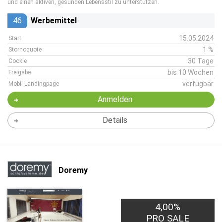
und einen aktiven, gesunden Lebensstil zu unterstützen.
46
Werbemittel
15.05.2024
Start
1 %
Stornoquote
30 Tage
Cookie
bis 10 Wochen
Freigabe
verfügbar
Mobil-Landingpage
Anmelden
Details
Doremy
4,00%
PRO SALE