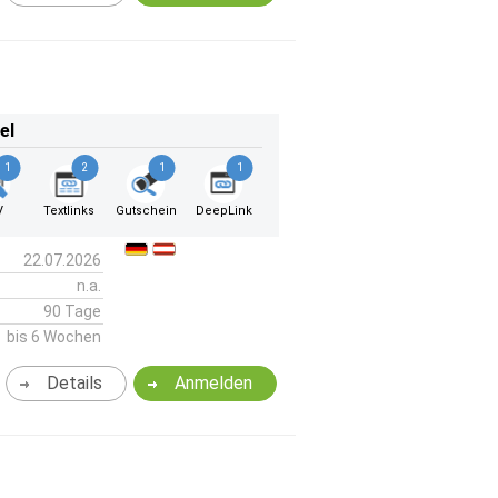
el
1
2
1
1
V
Textlinks
Gutschein
DeepLink
22.07.2026
n.a.
90 Tage
bis 6 Wochen
Details
Anmelden