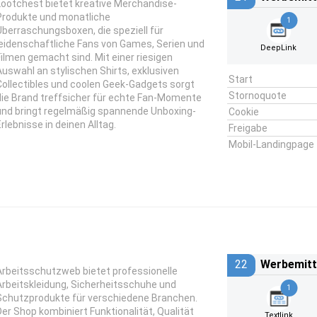
Lootchest bietet kreative Merchandise-
Produkte und monatliche
1
Überraschungsboxen, die speziell für
leidenschaftliche Fans von Games, Serien und
DeepLink
Filmen gemacht sind. Mit einer riesigen
Auswahl an stylischen Shirts, exklusiven
Start
Collectibles und coolen Geek-Gadgets sorgt
Stornoquote
die Brand treffsicher für echte Fan-Momente
und bringt regelmäßig spannende Unboxing-
Cookie
Erlebnisse in deinen Alltag.
Freigabe
Mobil-Landingpage
22
Werbemitt
Arbeitsschutzweb bietet professionelle
Arbeitskleidung, Sicherheitsschuhe und
1
Schutzprodukte für verschiedene Branchen.
Der Shop kombiniert Funktionalität, Qualität
Textlink