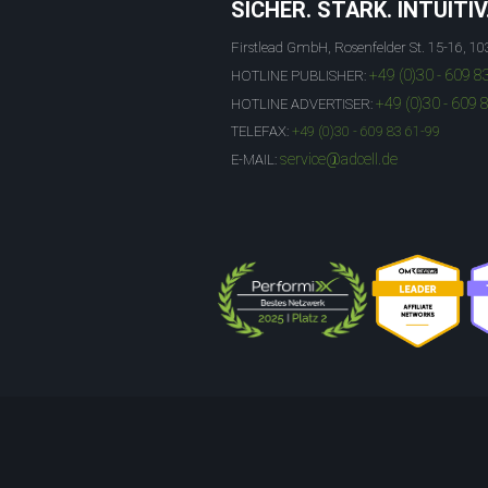
SICHER. STARK. INTUITIV
Firstlead GmbH, Rosenfelder St. 15-16, 10
+49 (0)30 - 609 8
HOTLINE PUBLISHER:
+49 (0)30 - 609 
HOTLINE ADVERTISER:
TELEFAX:
+49 (0)30 - 609 83 61-99
service@adcell.de
E-MAIL: