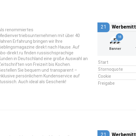
21
Werbemitt
Als renommiertes
Medienvertriebsunternehmen mit über 40
18
Jahren Erfahrung bringen wir Ihre
Lieblingsmagazine direkt nach Hause. Auf
Banner
abo-direkt.ru finden russischsprachige
Kunden in Deutschland eine große Auswahl an
Start
Zeitschriften von Freizeit bis Kochen.
Stornoquote
Bestellen Sie bequem und transparent –
inklusive persönlichem Kundenservice auf
Cookie
Russisch. Auch ideal als Geschenk!
Freigabe
21
Werbemitt