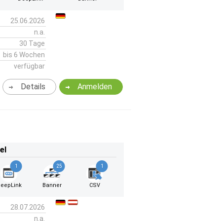
25.06.2026
n.a.
30 Tage
bis 6 Wochen
verfügbar
Details
Anmelden
el
1
25
1
eepLink
Banner
CSV
28.07.2026
n.a.