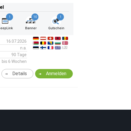
el
1
10
1
eepLink
Banner
Gutschein
16.07.2026
+30
n.a.
90 Tage
bis 6 Wochen
Details
Anmelden