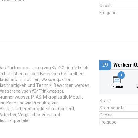
Cookie
Freigabe
29
Werbemitt
Das Partnerprogramm von Klar2O richtet sich
an Publisher aus den Bereichen Gesundheit,
1
Haushalt, Immobilien, Wasserqualität,
Nachhaltigkeit und Technik. Beworben werden
Textlink
D
Wasseranalysen für Trinkwasser,
Brunnenwasser, PFAS, Mikroplastik, Metalle
Start
und Keime sowie Produkte zur
Stornoquote
Wasseraufbereitung. Ideal für Content,
Ratgeber, Vergleichsseiten und
Cookie
Nischenportale.
Freigabe