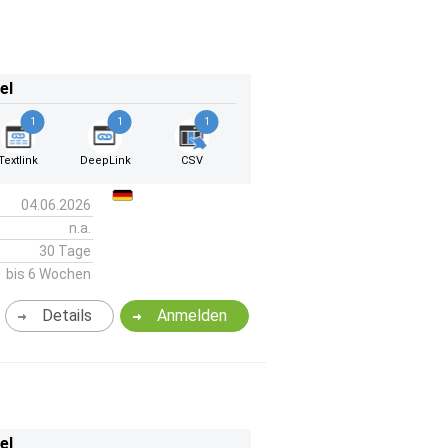
el
1
1
1
Textlink
DeepLink
CSV
04.06.2026
n.a.
30 Tage
bis 6 Wochen
Details
Anmelden
el