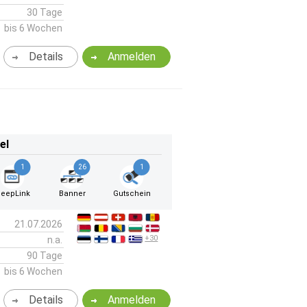
30 Tage
bis 6 Wochen
Details
Anmelden
el
1
26
1
eepLink
Banner
Gutschein
21.07.2026
+30
n.a.
90 Tage
bis 6 Wochen
Details
Anmelden