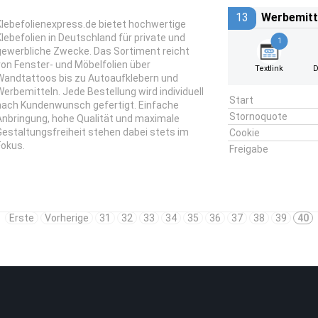
13
Werbemitt
Klebefolienexpress.de bietet hochwertige
Klebefolien in Deutschland für private und
1
gewerbliche Zwecke. Das Sortiment reicht
von Fenster- und Möbelfolien über
Textlink
D
Wandtattoos bis zu Autoaufklebern und
Werbemitteln. Jede Bestellung wird individuell
Start
nach Kundenwunsch gefertigt. Einfache
Stornoquote
Anbringung, hohe Qualität und maximale
Gestaltungsfreiheit stehen dabei stets im
Cookie
Fokus.
Freigabe
Erste
Vorherige
31
32
33
34
35
36
37
38
39
40