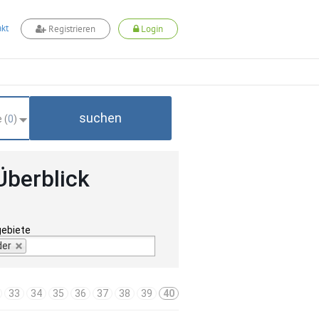
kt
Registrieren
Login
suchen
 (
0
)
Überblick
gebiete
der
33
34
35
36
37
38
39
40