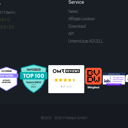
.
Service
News
315 Berlin
Affiliate-Lexikon
3 61-0
Download
83 61-23
API
Unterstütze ADCELL
©2003 - 2026 Firstlead GmbH