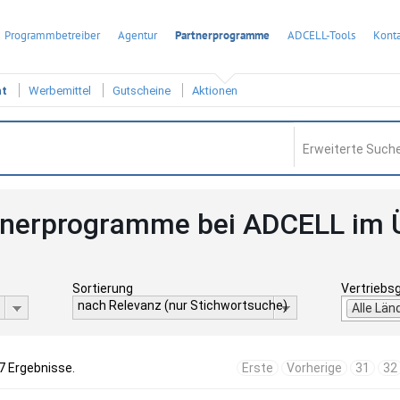
Programmbetreiber
Agentur
Partnerprogramme
ADCELL-Tools
Konta
ht
Werbemittel
Gutscheine
Aktionen
Erweiterte Suche
tnerprogramme bei ADCELL im 
Sortierung
Vertriebs
nach Relevanz (nur Stichwortsuche)
Alle Län
7 Ergebnisse.
Erste
Vorherige
31
32