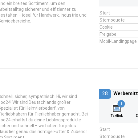
und ein breites Sortiment, um den
Arbeitsalltag sicherer und effizienter zu
Start
gestalten – ideal für Handwerk, Industrie und
Stornoquote
Servicebereiche.
Cookie
Freigabe
Mobil-Landingpage
28
Werbemitt
Schnell, sicher, sympathisch. Hi, wir sind
zoo24! Wir sind Deutschlands großer
1
Spezialist für Heimtierbedarf, von
Tierliebhabern für Tierliebhaber gemacht. Bei
Textlink
D
zoo24 erhältst du deine Lieblingsprodukte
sicher und schnell – wir haben für jedes
Start
Haustier genau das richtige Futter & Zubehör
Stornoquote
im Sortiment.