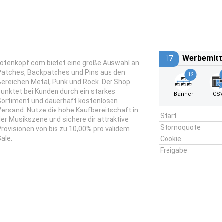
17
Werbemitt
totenkopf.com bietet eine große Auswahl an
Patches, Backpatches und Pins aus den
12
Bereichen Metal, Punk und Rock. Der Shop
punktet bei Kunden durch ein starkes
Banner
CS
Sortiment und dauerhaft kostenlosen
Versand. Nutze die hohe Kaufbereitschaft in
Start
der Musikszene und sichere dir attraktive
Stornoquote
Provisionen von bis zu 10,00% pro validem
Sale.
Cookie
Freigabe