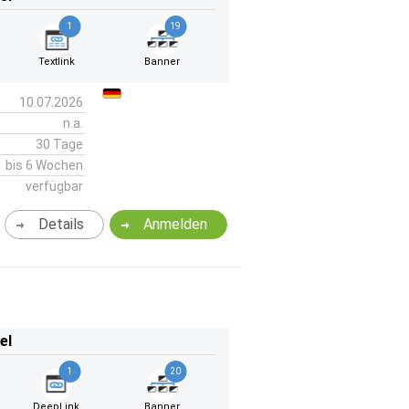
1
19
Textlink
Banner
10.07.2026
n.a.
30 Tage
bis 6 Wochen
verfügbar
Details
Anmelden
el
1
20
DeepLink
Banner