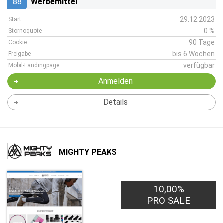
88
Werbemittel
29.12.2023
Start
0 %
Stornoquote
90 Tage
Cookie
bis 6 Wochen
Freigabe
verfügbar
Mobil-Landingpage
Anmelden
Details
MIGHTY PEAKS
10,00%
PRO SALE