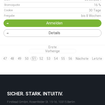
16 %
Stornoquote
30 Tage
Cookie
bis 8 Wochen
Freigabe
Anmelden
Details
Erste
Vorherige
47
48
49
50
51
52
53
54
55
56
Nächste
Letzte
SICHER. STARK. INTUITIV.
Firstlead GmbH, Rosenfelder St. 15-16, 10315 Berlin