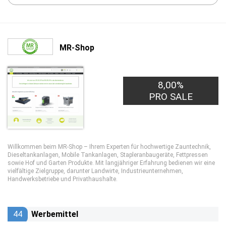
MR-Shop
8,00%
PRO SALE
Willkommen beim MR-Shop – Ihrem Experten für hochwertige Zauntechnik,
Dieseltankanlagen, Mobile Tankanlagen, Stapleranbaugeräte, Fettpressen
sowie Hof und Garten Produkte. Mit langjähriger Erfahrung bedienen wir eine
vielfältige Zielgruppe, darunter Landwirte, Industrieunternehmen,
Handwerksbetriebe und Privathaushalte.
44
Werbemittel