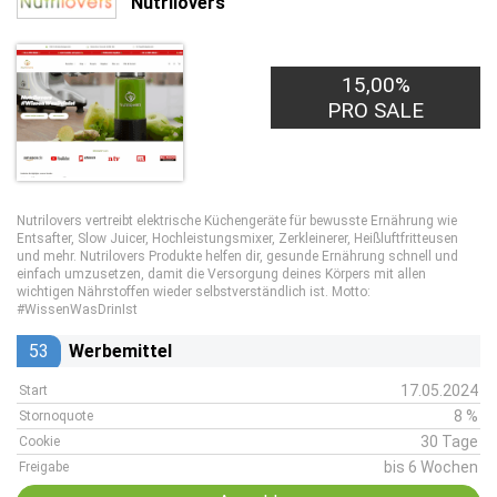
Nutrilovers
15,00%
PRO SALE
Nutrilovers vertreibt elektrische Küchengeräte für bewusste Ernährung wie
Entsafter, Slow Juicer, Hochleistungsmixer, Zerkleinerer, Heißluftfritteusen
und mehr. Nutrilovers Produkte helfen dir, gesunde Ernährung schnell und
einfach umzusetzen, damit die Versorgung deines Körpers mit allen
wichtigen Nährstoffen wieder selbstverständlich ist. Motto:
#WissenWasDrinIst
53
Werbemittel
17.05.2024
Start
8 %
Stornoquote
30 Tage
Cookie
bis 6 Wochen
Freigabe