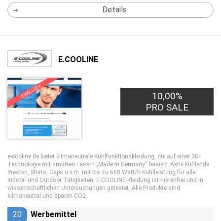
Details
E.COOLINE
EXKLUSIV
10,00%
PRO SALE
e-cooline.de bietet klimaneutrale Kühlfunktionskleidung, die auf einer 3D-
Technologie mit smarten Fasern „Made in Germany“ basiert. Aktiv kühlende
Westen, Shirts, Caps u.v.m. mit bis zu 660 Watt/h Kühlleistung für alle
Indoor- und Outdoor Tätigkeiten. E.COOLINE-Kleidung ist nierenfrei und in
wissenschaftlichen Untersuchungen getestet. Alle Produkte sind
klimaneutral und sparen CO2
20
Werbemittel