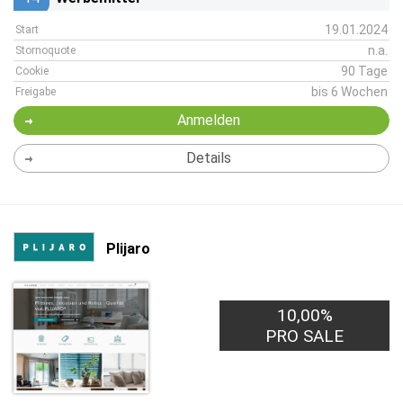
19.01.2024
Start
n.a.
Stornoquote
90 Tage
Cookie
bis 6 Wochen
Freigabe
Anmelden
Details
Plijaro
10,00%
PRO SALE