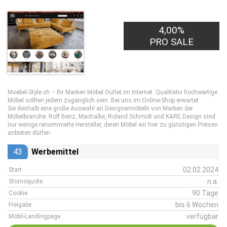
4,00%
PRO SALE
Moebel-Style.ch – Ihr Marken Möbel Outlet im Internet. Qualitativ hochwertige
Möbel sollten jedem zugänglich sein. Bei uns im Online-Shop erwartet
Sie deshalb eine große Auswahl an Designermöbeln von Marken der
Möbelbranche. Rolf Benz, Machalke, Roland Schmidt und KARE Design sind
nur wenige renommierte Hersteller, deren Möbel wir hier zu günstigen Preisen
anbieten dürfen.
43
Werbemittel
02.02.2024
Start
n.a.
Stornoquote
90 Tage
Cookie
bis 6 Wochen
Freigabe
verfügbar
Mobil-Landingpage