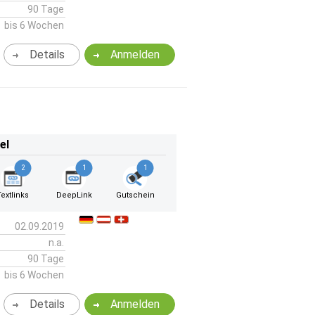
90 Tage
bis 6 Wochen
Details
Anmelden
el
2
1
1
Textlinks
DeepLink
Gutschein
02.09.2019
n.a.
90 Tage
bis 6 Wochen
Details
Anmelden