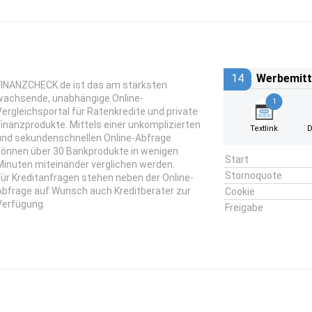
14
Werbemitt
FINANZCHECK.de ist das am stärksten
wachsende, unabhängige Online-
1
Vergleichsportal für Ratenkredite und private
Finanzprodukte. Mittels einer unkomplizierten
Textlink
D
und sekundenschnellen Online-Abfrage
können über 30 Bankprodukte in wenigen
Start
Minuten miteinander verglichen werden.
Stornoquote
Für Kreditanfragen stehen neben der Online-
Abfrage auf Wunsch auch Kreditberater zur
Cookie
Verfügung.
Freigabe