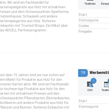
aktiv. Wir sind ein Fachhandel für
Textlinks
DeepL
Gartenspielgeräte aus Holz mit attraktiven
Preisen und dem Schwerpunkten Spieltürme,
Start
Stelzenhäuser, Schaukeln und andere
Stornoquote
Gartenspiegeräte aus Holz. Sicheres
Einkaufen mit Trusted Shops-Zertifikat über
Cookie
das ADCELL Partnerprogramm.
Freigabe
19
Werbemitt
Seit über 15 Jahren sind wir nun schon auf
dem Markt für Produkte aus Holz für den
1
privaten Garten aktiv. Wir sind ein Fachhandel
für hochwertige Produkte aus Holz für den
CSV
Textli
Garten mit attraktiven Preisen und den
Schwerpunkten Pflanzkasten, Blumenkasten,
Start
Hochbeete und andere Produkte aus Holz für
Stornoquote
Pflanzen und Blumen. Sicheres Einkaufen mit