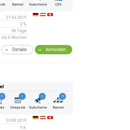
ink
Banner
Gutscheine
CSV
21.03.2019
0 %
90 Tage
bis 6 Wochen
Details
Anmelden
el
2
1
3
12
nks
DeepLink
Gutscheine
Banner
03.09.2019
n.a.