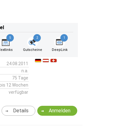
el
5
2
1
Textlinks
Gutscheine
DeepLink
24.08.2011
n.a.
75 Tage
bis 12 Wochen
verfügbar
Details
Anmelden