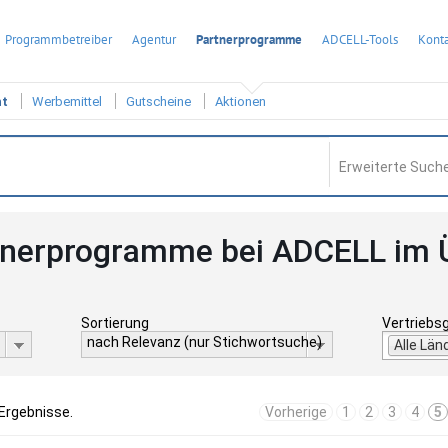
Programmbetreiber
Agentur
Partnerprogramme
ADCELL-Tools
Konta
ht
Werbemittel
Gutscheine
Aktionen
Erweiterte Suche
tnerprogramme bei ADCELL im 
Sortierung
Vertriebs
nach Relevanz (nur Stichwortsuche)
Alle Län
 Ergebnisse.
Vorherige
1
2
3
4
5