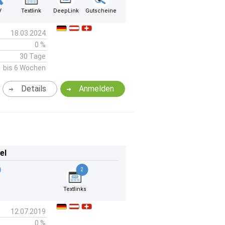
V
Textlink
DeepLink
Gutscheine
18.03.2024
0 %
30 Tage
bis 6 Wochen
Details
Anmelden
el
2
Textlinks
12.07.2019
0 %