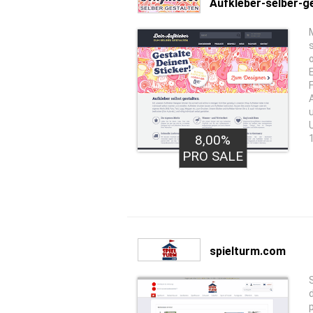
Aufkleber-selber-g
8,00%
PRO SALE
spielturm.com