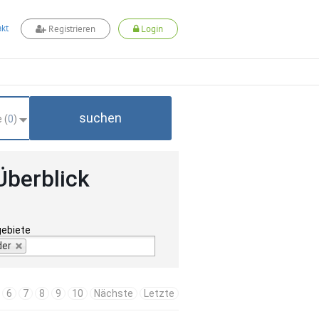
kt
Registrieren
Login
suchen
 (
0
)
Überblick
gebiete
der
6
7
8
9
10
Nächste
Letzte