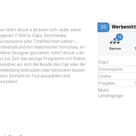
20
Werbemitt
Bei tshirt-druck-x.de kann sich Jeder seine
eigenen T-Shirts, Caps, Geschenke,
12
Accessoires oder Trinkflaschen selber -,
individuell und mit realistischer Vorschau, im
Banner
Online-Designer gestalten. tshirt-druck-x.de
ist zur Zeit das einzige Programm mit Online-
Start
Designer, wo sich der Kunde das Cap oder die
Stornoquote
Bekleidung bedrucken oder besticken lassen
kann. Einfach im Tool auswählen und
Cookie
bestellen!
Freigabe
Mobil-
Landingpage