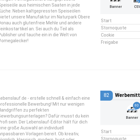
Speiseöle aus heimischen Saaten in jede
Banner
CS
Küche. Neben kaltgepressten Speiseölen
bietet unsere Manufaktur im Naturpark Obere
Start
Donau auch glutenfreie Mehle und andere
Stornoquote
Feinkostartikel an. Sei auch du Teil als
Publisher und tauche ein in die Welt von
Cookie
#omegalecker!
Freigabe
82
Werbemitt
Lebenslauf.de - erstelle schnell & einfach eine
professionelle Bewerbung! Mit nur wenigen
80
Handgriffen zu perfekten
Bewerbungsunterlagen? Dafür musst du kein
Banner
Profi sein. Der Lebenslauf-Editor hält für dich
eine große Auswahl an individuell
Start
anpassbaren Vorlagen bereit. Ob kreativ,
Stornoquote
förmlich, klassisch, modern, bunt oder