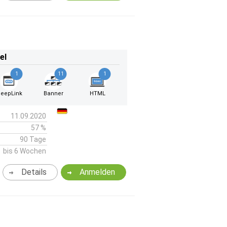
el
1
11
1
eepLink
Banner
HTML
11.09.2020
57 %
90 Tage
bis 6 Wochen
Details
Anmelden