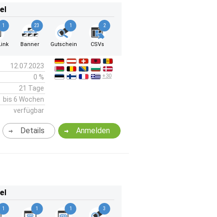
el
1
23
1
2
ink
Banner
Gutschein
CSVs
12.07.2023
+30
0 %
21 Tage
bis 6 Wochen
verfügbar
Details
Anmelden
el
1
1
1
3