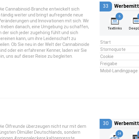
33
Werbemitt
Die Cannabinoid-Branche entwickelt sich
ständig weiter und bringt aufregende neue
6
Veränderungen und Innovationen mit sich. Wir
streben danach, eine Umgebung zu schaffen,
Textlinks
DeepL
in der sich jeder zugehörig fühlt und sich
vereinen kann, um ihre Leidenschaft zu
Start
teilen. Ob Sie neu in der Welt der Cannabinoide
Stornoquote
sind oder ein erfahrener Kenner, laden wir Sie
ein, uns auf dieser Reise zu begleiten.
Cookie
Freigabe
Mobil-Landingpage
30
Werbemitt
Die Ölfreunde überzeugen nicht nur mit dem
jüngsten Ölmüller Deutschlands, sondern
24
bringen #omegaleckere kaltgepresste