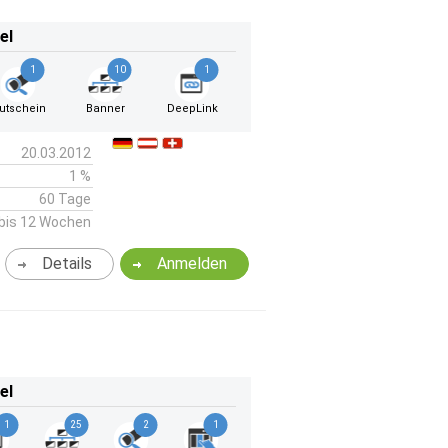
el
1
10
1
utschein
Banner
DeepLink
20.03.2012
1 %
60 Tage
bis 12 Wochen
Details
Anmelden
el
1
25
2
1