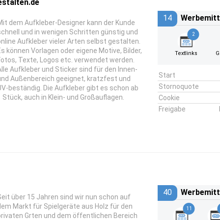
estalten.de
14
Werbemitt
Mit dem Aufkleber-Designer kann der Kunde
schnell und in wenigen Schritten günstig und
2
online Aufkleber vieler Arten selbst gestalten.
Es können Vorlagen oder eigene Motive, Bilder,
Textlinks
G
Fotos, Texte, Logos etc. verwendet werden.
Alle Aufkleber und Sticker sind für den Innen-
Start
und Außenbereich geeignet, kratzfest und
Stornoquote
UV-beständig. Die Aufkleber gibt es schon ab
1 Stück, auch in Klein- und Großauflagen.
Cookie
Freigabe
40
Werbemitt
Seit über 15 Jahren sind wir nun schon auf
dem Markt für Spielgeräte aus Holz für den
11
privaten Grten und dem öffentlichen Bereich