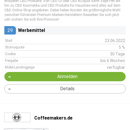
erlaubten CBD Produkte. Von CBD Öl über CBD e-Liquid samt Vape Pen bis
hin zu CBD Kosmetika und CBD Produkte für Haustiere wird alles auf dem
CBD Online Shop angeboten. Dabei haben Kunden die größtmögliche Wahl
zwischen führenden Premium Marken-Herstellern! Bewerben Sie sich jetzt
udn sichern Sie sich Ihre Provision!
29
Werbemittel
23.06.2022
Start
5 %
Stornoquote
30 Tage
Cookie
bis 6 Wochen
Freigabe
verfügbar
Mobil-Landingpage
Anmelden
Details
Coffeemakers.de