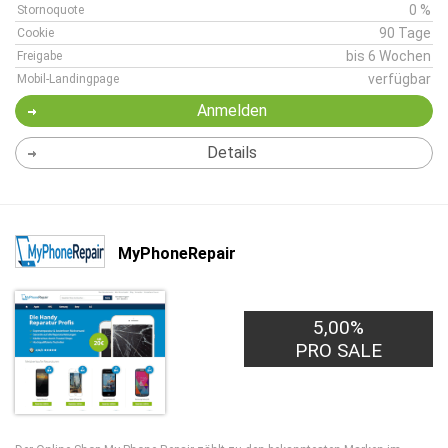
0 %
Stornoquote
90 Tage
Cookie
bis 6 Wochen
Freigabe
verfügbar
Mobil-Landingpage
Anmelden
Details
MyPhoneRepair
5,00%
PRO SALE