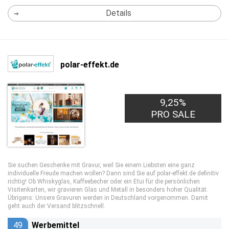
Details
polar-effekt.de
9,25%
PRO SALE
Sie suchen Geschenke mit Gravur, weil Sie einem Liebsten eine ganz
individuelle Freude machen wollen? Dann sind Sie auf polar-effekt.de definitiv
richtig! Ob Whiskyglas, Kaffeebecher oder ein Etui für die persönlichen
Visitenkarten, wir gravieren Glas und Metall in besonders hoher Qualität.
Übrigens: Unsere Gravuren werden in Deutschland vorgenommen. Damit
geht auch der Versand blitzschnell.
49
Werbemittel