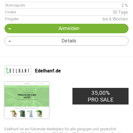
2 %
Stornoquote
30 Tage
Cookie
bis 6 Wochen
Freigabe
Anmelden
Details
Edelhanf.de
35,00%
PRO SALE
Edelhanf ist ein führender Marktplatz für alle gängigen und gesetzlich