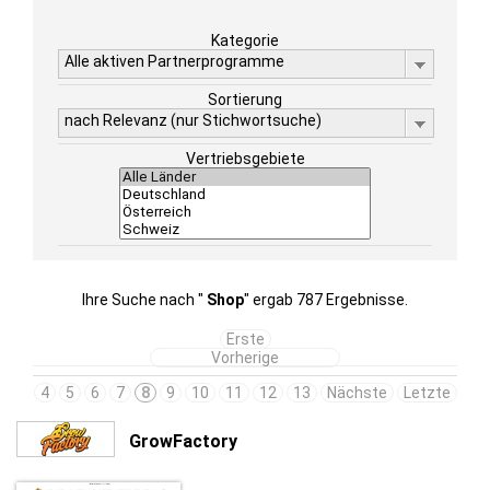
Kategorie
Alle aktiven Partnerprogramme
Sortierung
nach Relevanz (nur Stichwortsuche)
Vertriebsgebiete
Ihre Suche nach "
Shop
" ergab 787 Ergebnisse.
Erste
Vorherige
4
5
6
7
8
9
10
11
12
13
Nächste
Letzte
GrowFactory