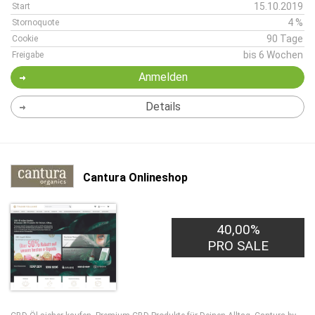
15.10.2019
Start
4 %
Stornoquote
90 Tage
Cookie
bis 6 Wochen
Freigabe
Anmelden
Details
Cantura Onlineshop
40,00%
PRO SALE