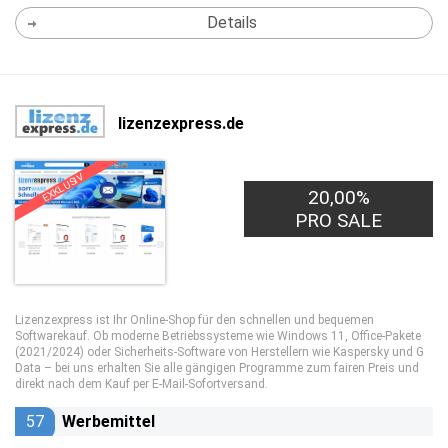
Details
lizenzexpress.de
EXKLUSIV
20,00%
PRO SALE
Lizenzexpress ist Ihr Online-Shop für den schnellen und bequemen
Softwarekauf. Ob moderne Betriebssysteme wie Windows 11, Office-Pakete
(2021/2024) oder Sicherheits-Software von Herstellern wie Kaspersky und G
Data – bei uns erhalten Sie alle gängigen Programme zum fairen Preis und
direkt nach dem Kauf per E-Mail-Sofortversand.
57
Werbemittel