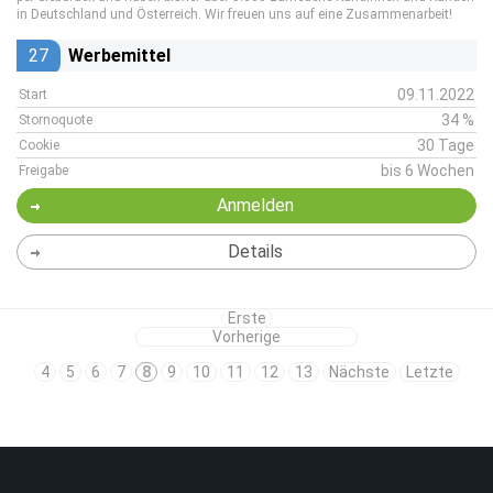
in Deutschland und Österreich. Wir freuen uns auf eine Zusammenarbeit!
27
Werbemittel
09.11.2022
Start
34 %
Stornoquote
30 Tage
Cookie
bis 6 Wochen
Freigabe
Anmelden
Details
Erste
Vorherige
4
5
6
7
8
9
10
11
12
13
Nächste
Letzte