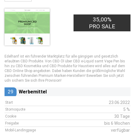
35,00%
PRO SALE
Edelhanf ist ein führender Marktplatz für alle gängigen und gesetzlich
erlaubten CBD Produkte. Von CBD Öl über CBD e-Liquid samt Vape Pen bis
hin zu CBD Kosmetika und CBD Produkte für Haustiere wird alles auf dem
CBD Online Shop angeboten. Dabei haben Kunden die größtmögliche Wahl
zwischen führenden Premium Marken-Herstellern! Bewerben Sie sich jetzt
udn sichern Sie sich Ihre Provision!
29
Werbemittel
23.06.2022
Start
5 %
Stornoquote
30 Tage
Cookie
bis 6 Wochen
Freigabe
verfügbar
Mobil-Landingpage