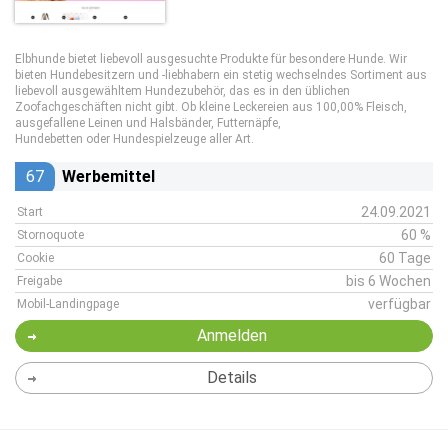
Elbhunde bietet liebevoll ausgesuchte Produkte für besondere Hunde. Wir
bieten Hundebesitzern und -liebhabern ein stetig wechselndes Sortiment aus
liebevoll ausgewähltem Hundezubehör, das es in den üblichen
Zoofachgeschäften nicht gibt. Ob kleine Leckereien aus 100,00% Fleisch,
ausgefallene Leinen und Halsbänder, Futternäpfe,
Hundebetten oder Hundespielzeuge aller Art.
67
Werbemittel
24.09.2021
Start
60 %
Stornoquote
60 Tage
Cookie
bis 6 Wochen
Freigabe
verfügbar
Mobil-Landingpage
Anmelden
Details