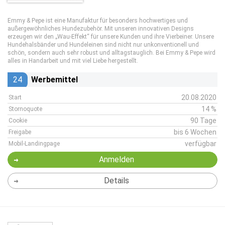
Emmy & Pepe ist eine Manufaktur für besonders hochwertiges und
außergewöhnliches Hundezubehör. Mit unseren innovativen Designs
erzeugen wir den „Wau-Effekt“ für unsere Kunden und ihre Vierbeiner. Unsere
Hundehalsbänder und Hundeleinen sind nicht nur unkonventionell und
schön, sondern auch sehr robust und alltagstauglich. Bei Emmy & Pepe wird
alles in Handarbeit und mit viel Liebe hergestellt.
24
Werbemittel
20.08.2020
Start
14 %
Stornoquote
90 Tage
Cookie
bis 6 Wochen
Freigabe
verfügbar
Mobil-Landingpage
Anmelden
Details