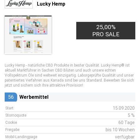
Lucky Hemp
25,00%
PRO SALE
Lucky Hemp - natürliche CBD Produkte in bester Qualität. Lucky Hemp® ist
aktuell Marktführer in Sachen CBD Blüten und auch unsere echten
Vollspektrum Öle sind weltweit einzigartig. Laborgeprüfte Qualität und unser
patentiertes Verfahren aus Kanada sind bei uns Standard. Bewerben Sie sich
jetzt und sichern sich Ihre attraktive Provision!
56
Werbemittel
15.09.2020
Start
5 %
Stornoquote
60 Tage
Cookie
bis 10 Wochen
Freigabe
verfügbar
Mobil-Landingpage