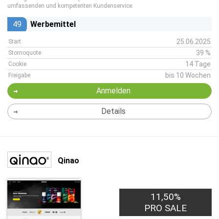
umfassenden und kompetenten Kundenservice.
49
Werbemittel
25.06.2025
Start
39 %
Stornoquote
14 Tage
Cookie
bis 10 Wochen
Freigabe
Anmelden
Details
Qinao
11,50%
PRO SALE