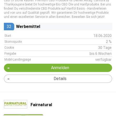
CBD Öl sicher kaufen. Premium CBD Produkte für Deinen Alltag. Cantura by
Thankyoujane bietet Dir hochwertige Bio CBD Öle und Hanfprodukte. Bei uns
findest Du verschiedenste CBD Produkte auf Hanföl Basis - Handverlesen
und von uns auf Qualität geprüft. Wir garantieren Dir hochwertige Produkte
und einen exzellenten Service in allen Bereichen. Bewerben Sie sich jetzt!
32
Werbemittel
18.06.2020
Start
2 %
Stornoquote
30 Tage
Cookie
bis 6 Wochen
Freigabe
verfügbar
Mobil-Landingpage
Anmelden
Details
Fairnatural