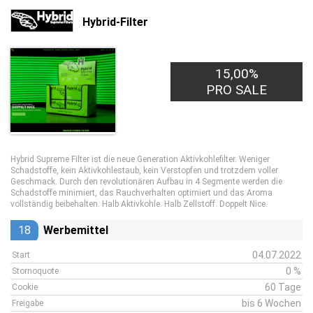
Hybrid-Filter
15,00%
PRO SALE
Hybrid Supreme Filter ist die neue Generation Aktivkohlefilter. Weniger
Schadstoffe, kein Aktivkohlestaub, kein Verstopfen und trotzdem voller
Geschmack. Durch den revolutionären Aufbau in 4 Segmente werden die
Schadstoffe minimiert, das Rauchverhalten optimiert und das Aroma
vollständig beibehalten. Halb Aktivkohle. Halb Zellstoff. Doppelt Nice.
18
Werbemittel
04.07.2022
Start
0 %
Stornoquote
60 Tage
Cookie
bis 6 Wochen
Freigabe