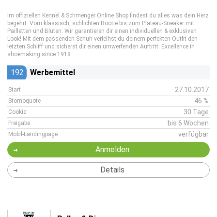
Im offiziellen Kennel & Schmenger Online Shop findest du alles was dein Herz
begehrt. Vom klassisch, schlichten Bootie bis zum Plateau-Sneaker mit
Pailletten und Blüten. Wir garantieren dir einen individuellen & exklusiven
Look! Mit dem passenden Schuh verleihst du deinem perfekten Outfit den
letzten Schliff und sicherst dir einen umwerfenden Auftritt. Excellence in
shoemaking since 1918.
192
Werbemittel
27.10.2017
Start
46 %
Stornoquote
30 Tage
Cookie
bis 6 Wochen
Freigabe
verfügbar
Mobil-Landingpage
Anmelden
Details