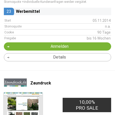
Stornoquote +individuelle Kundenanfragen werden vergütet.
23
Werbemittel
05.11.2014
Start
n.a.
Stornoquote
90 Tage
Cookie
bis 16 Wochen
Freigabe
Anmelden
Details
Zaundruck
10,00%
PRO SALE