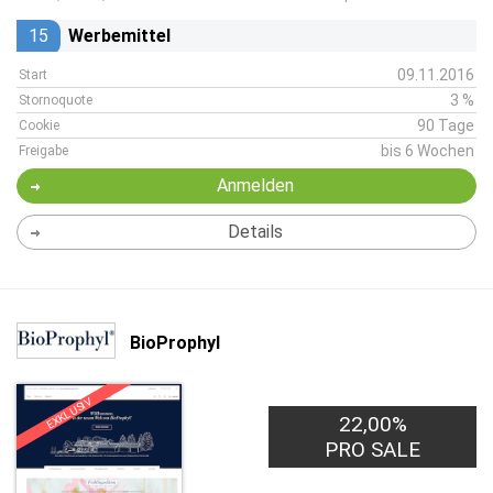
15
Werbemittel
09.11.2016
Start
3 %
Stornoquote
90 Tage
Cookie
bis 6 Wochen
Freigabe
Anmelden
Details
BioProphyl
EXKLUSIV
22,00%
PRO SALE