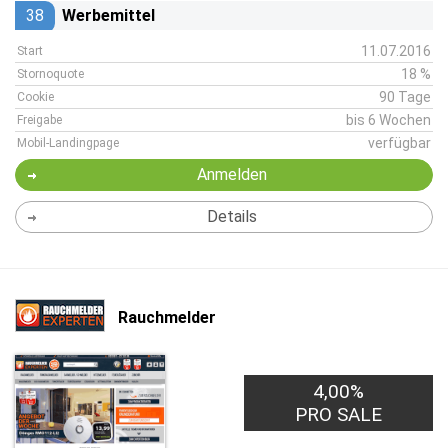
38
Werbemittel
11.07.2016
Start
18 %
Stornoquote
90 Tage
Cookie
bis 6 Wochen
Freigabe
verfügbar
Mobil-Landingpage
Anmelden
Details
Rauchmelder
4,00%
PRO SALE