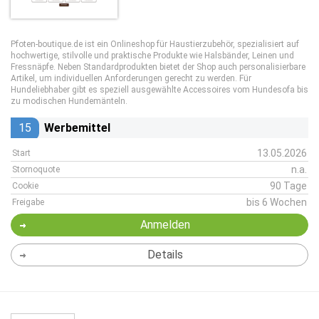
Pfoten-boutique.de ist ein Onlineshop für Haustierzubehör, spezialisiert auf
hochwertige, stilvolle und praktische Produkte wie Halsbänder, Leinen und
Fressnäpfe. Neben Standardprodukten bietet der Shop auch personalisierbare
Artikel, um individuellen Anforderungen gerecht zu werden. Für
Hundeliebhaber gibt es speziell ausgewählte Accessoires vom Hundesofa bis
zu modischen Hundemänteln.
15
Werbemittel
13.05.2026
Start
n.a.
Stornoquote
90 Tage
Cookie
bis 6 Wochen
Freigabe
Anmelden
Details