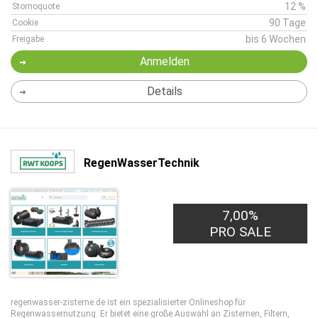
12 %
Stornoquote
90 Tage
Cookie
bis 6 Wochen
Freigabe
Anmelden
Details
RegenWasserTechnik
7,00%
PRO SALE
regenwasser-zisterne.de ist ein spezialisierter Onlineshop für
Regenwassernutzung. Er bietet eine große Auswahl an Zisternen, Filtern,