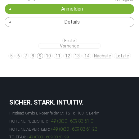
Anmelden
Details
Erste
Vorherige
5
6
7
8
9
10
11
12
13
14
Nächste
Letzte
SICHER. STARK. INTUITIV.
Firstlead GmbH, Rosenfelder St. 15-16, 10315 Berlin
+49 (0)30 - 609 83 61-0
HOTLINE PUBLISHER:
+49 (0)30 - 609 83 61-23
HOTLINE ADVERTISER:
TELEFAX:
+49 (0)30 - 609 83 61-99