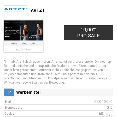
ARTZT
10,00%
PRO SALE
"Ihr habt Arzt falsch geschrieben" Artzt.eu ist ein professioneller Onlineshop
für medizinische und therapeutische Produkte sowie Fitnessausrüstung.
Unser breit gefächertes Sortiment zieht zahlreiche Zielgruppen an: von
Physiotherapeuten und Krankenhäusern über Sporttrainer bis hin zu
öffentlichen Einrichtungen und Privatpersonen. Wir leben Qualität, belegte
Wirksamkeit sowie Spaß an der Bewegung.
14
Werbemittel
22.04.2026
Start
0 %
Stornoquote
60 Tage
Cookie