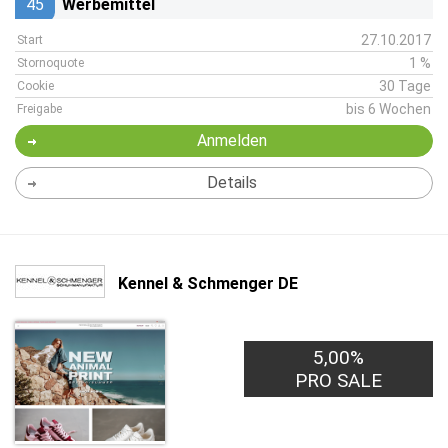
45
Werbemittel
27.10.2017
Start
1 %
Stornoquote
30 Tage
Cookie
bis 6 Wochen
Freigabe
Anmelden
Details
Kennel & Schmenger DE
5,00%
PRO SALE