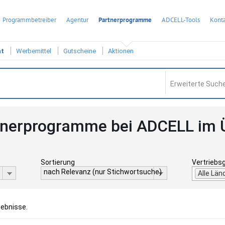
Programmbetreiber
Agentur
Partnerprogramme
ADCELL-Tools
Konta
ht
Werbemittel
Gutscheine
Aktionen
Erweiterte Suche
tnerprogramme bei ADCELL im 
Sortierung
Vertriebs
nach Relevanz (nur Stichwortsuche)
Alle Län
gebnisse.