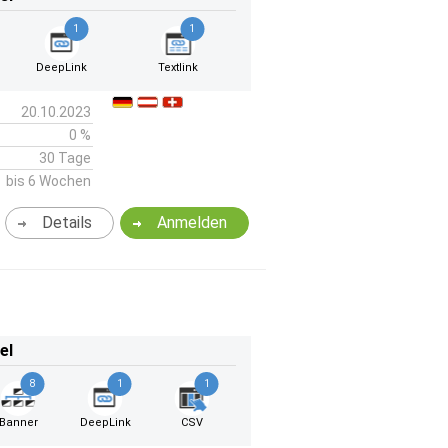
1
1
DeepLink
Textlink
20.10.2023
0 %
30 Tage
bis 6 Wochen
Details
Anmelden
el
8
1
1
Banner
DeepLink
CSV