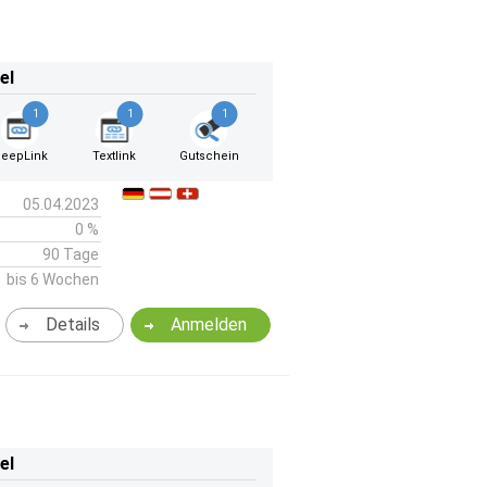
el
1
1
1
eepLink
Textlink
Gutschein
05.04.2023
0 %
90 Tage
bis 6 Wochen
Details
Anmelden
el