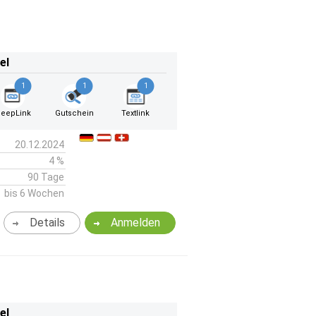
el
1
1
1
eepLink
Gutschein
Textlink
20.12.2024
4 %
90 Tage
bis 6 Wochen
Details
Anmelden
el