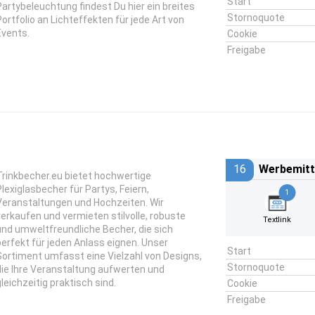
Start
Partybeleuchtung findest Du hier ein breites
Stornoquote
Portfolio an Lichteffekten für jede Art von
Events.
Cookie
Freigabe
16
Werbemitt
Trinkbecher.eu bietet hochwertige
Plexiglasbecher für Partys, Feiern,
1
Veranstaltungen und Hochzeiten. Wir
verkaufen und vermieten stilvolle, robuste
Textlink
und umweltfreundliche Becher, die sich
perfekt für jeden Anlass eignen. Unser
Start
Sortiment umfasst eine Vielzahl von Designs,
Stornoquote
die Ihre Veranstaltung aufwerten und
gleichzeitig praktisch sind.
Cookie
Freigabe