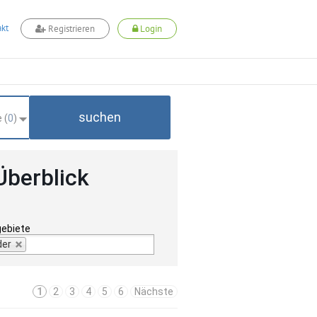
kt
Registrieren
Login
suchen
 (
0
)
Überblick
gebiete
der
1
2
3
4
5
6
Nächste