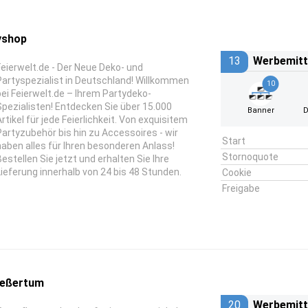
tyshop
13
Werbemitt
Feierwelt.de - Der Neue Deko- und
Partyspezialist in Deutschland! Willkommen
10
bei Feierwelt.de – Ihrem Partydeko-
Spezialisten! Entdecken Sie über 15.000
Banner
D
Artikel für jede Feierlichkeit. Von exquisitem
Partyzubehör bis hin zu Accessoires - wir
Start
haben alles für Ihren besonderen Anlass!
Stornoquote
Bestellen Sie jetzt und erhalten Sie Ihre
Lieferung innerhalb von 24 bis 48 Stunden.
Cookie
Freigabe
eßertum
20
Werbemitt