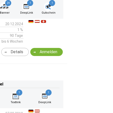
24
1
1
Banner
DeepLink
Gutschein
20.12.2024
1 %
90 Tage
bis 6 Wochen
Details
Anmelden
el
1
1
Textlink
DeepLink