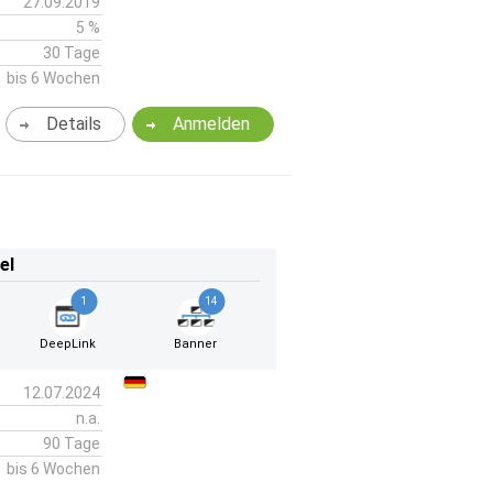
27.09.2019
5 %
30 Tage
bis 6 Wochen
Details
Anmelden
el
1
14
DeepLink
Banner
12.07.2024
n.a.
90 Tage
bis 6 Wochen