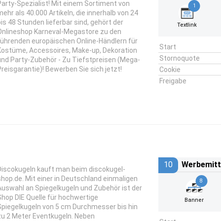
Party-Spezialist! Mit einem Sortiment von
1
mehr als 40.000 Artikeln, die innerhalb von 24
bis 48 Stunden lieferbar sind, gehört der
Textlink
Onlineshop Karneval-Megastore zu den
führenden europäischen Online-Händlern für
Start
Kostüme, Accessoires, Make-up, Dekoration
Stornoquote
und Party-Zubehör - Zu Tiefstpreisen (Mega-
Preisgarantie)! Bewerben Sie sich jetzt!
Cookie
Freigabe
10
Werbemitt
Discokugeln kauft man beim discokugel-
shop.de. Mit einer in Deutschland einmaligen
8
Auswahl an Spiegelkugeln und Zubehör ist der
Shop DIE Quelle für hochwertige
Banner
Spiegelkugeln von 5 cm Durchmesser bis hin
zu 2 Meter Eventkugeln. Neben