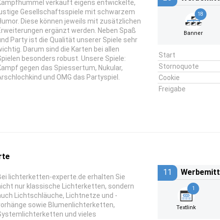
Kampfhummel verkauft eigens entwickelte,
lustige Gesellschaftsspiele mit schwarzem
18
Humor. Diese können jeweils mit zusätzlichen
Erweiterungen ergänzt werden. Neben Spaß
Banner
und Party ist die Qualität unserer Spiele sehr
wichtig. Darum sind die Karten bei allen
Start
Spielen besonders robust. Unsere Spiele:
Stornoquote
Kampf gegen das Spiessertum, Nukular,
Arschlochkind und OMG das Partyspiel.
Cookie
Freigabe
rte
11
Werbemitt
Bei lichterketten-experte.de erhalten Sie
nicht nur klassische Lichterketten, sondern
1
auch Lichtschläuche, Lichtnetze und -
vorhänge sowie Blumenlichterketten,
Textlink
Systemlichterketten und vieles