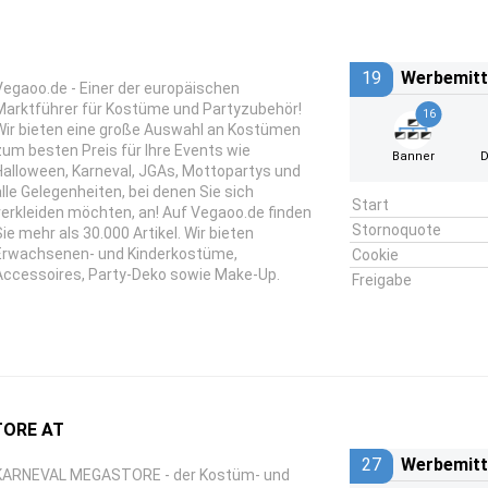
19
Werbemitt
Vegaoo.de - Einer der europäischen
Marktführer für Kostüme und Partyzubehör!
16
Wir bieten eine große Auswahl an Kostümen
zum besten Preis für Ihre Events wie
Banner
D
Halloween, Karneval, JGAs, Mottopartys und
alle Gelegenheiten, bei denen Sie sich
Start
verkleiden möchten, an! Auf Vegaoo.de finden
Stornoquote
Sie mehr als 30.000 Artikel. Wir bieten
Erwachsenen- und Kinderkostüme,
Cookie
Accessoires, Party-Deko sowie Make-Up.
Freigabe
ORE AT
27
Werbemitt
KARNEVAL MEGASTORE - der Kostüm- und