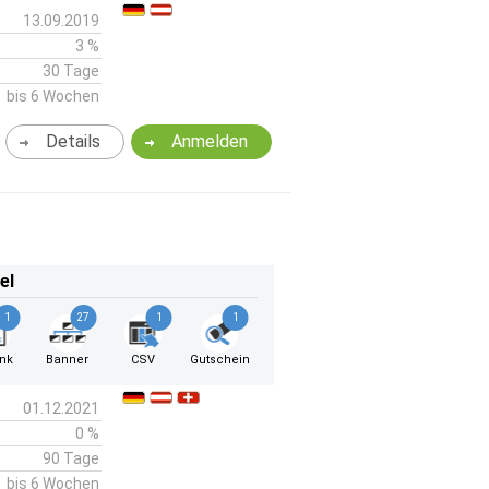
13.09.2019
3 %
30 Tage
bis 6 Wochen
Details
Anmelden
el
1
27
1
1
ink
Banner
CSV
Gutschein
01.12.2021
0 %
90 Tage
bis 6 Wochen