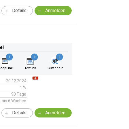
Details
Anmelden
el
1
1
1
eepLink
Textlink
Gutschein
20.12.2024
1 %
90 Tage
bis 6 Wochen
Details
Anmelden