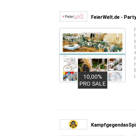
FeierWelt.de - Par
10,00%
PRO SALE
KampfgegendasSpi