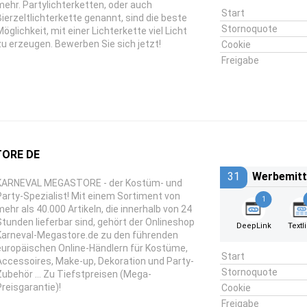
mehr. Partylichterketten, oder auch
Start
Bierzeltlichterkette genannt, sind die beste
Stornoquote
Möglichkeit, mit einer Lichterkette viel Licht
zu erzeugen. Bewerben Sie sich jetzt!
Cookie
Freigabe
ORE DE
31
Werbemitt
KARNEVAL MEGASTORE - der Kostüm- und
Party-Spezialist! Mit einem Sortiment von
1
mehr als 40.000 Artikeln, die innerhalb von 24
Stunden lieferbar sind, gehört der Onlineshop
DeepLink
Textl
Karneval-Megastore.de zu den führenden
europäischen Online-Händlern für Kostüme,
Start
Accessoires, Make-up, Dekoration und Party-
Stornoquote
Zubehör … Zu Tiefstpreisen (Mega-
Preisgarantie)!
Cookie
Freigabe