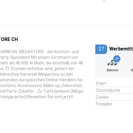
TORE CH
27
Werbemitt
KARNEVAL MEGASTORE - der Kostüm- und
Party-Spezialist! Mit einem Sortiment von
24
mehr als 40.000 Artikeln, die innerhalb von 48
bis 72 Stunden lieferbar sind, gehört der
Banner
D
Onlineshop Karneval-Megastore zu den
führenden europäischen Online-Händlern für
Start
Kostüme, Accessoires, Make-up, Dekoration
Stornoquote
und Party-Zubehör - Zu Tiefstpreisen (Mega-
Preisgarantie)! Bewerben Sie sich jetzt!
Cookie
Freigabe