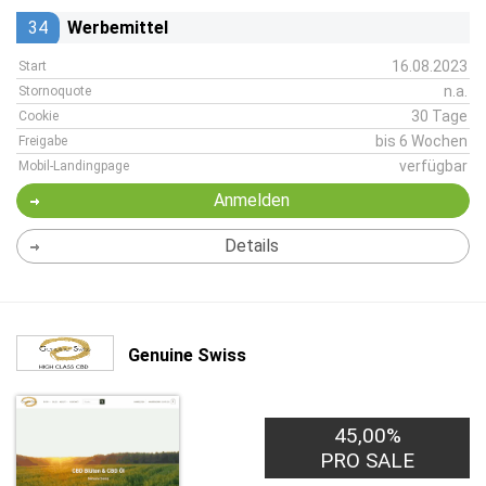
34
Werbemittel
16.08.2023
Start
n.a.
Stornoquote
30 Tage
Cookie
bis 6 Wochen
Freigabe
verfügbar
Mobil-Landingpage
Anmelden
Details
Genuine Swiss
45,00%
PRO SALE