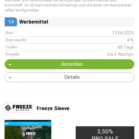
Hersteller und Patentinhaber der einzigartigen 3D-Kennzeichen aus
Kunststoff. Im 3D Kennzeichen-Onlineshop sind alle Arten von Kennzeichen
selbst konfigurierbar.
14
Werbemittel
13.06.2023
Start
4 %
Stornoquote
60 Tage
Cookie
bis 6 Wochen
Freigabe
Anmelden
Details
Freeze Sleeve
3,50%
PRO SALE