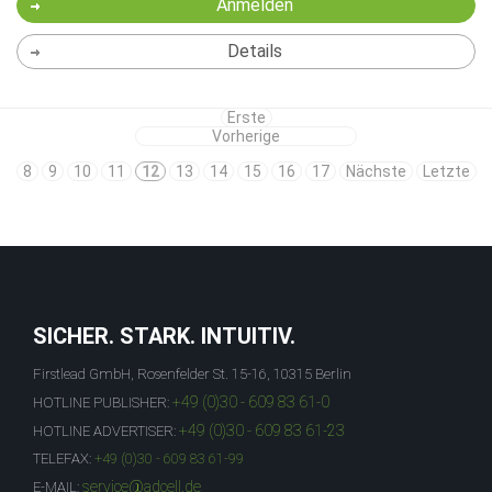
Anmelden
Details
Erste
Vorherige
8
9
10
11
12
13
14
15
16
17
Nächste
Letzte
SICHER. STARK. INTUITIV.
Firstlead GmbH, Rosenfelder St. 15-16, 10315 Berlin
+49 (0)30 - 609 83 61-0
HOTLINE PUBLISHER:
+49 (0)30 - 609 83 61-23
HOTLINE ADVERTISER:
TELEFAX:
+49 (0)30 - 609 83 61-99
service@adcell.de
E-MAIL: