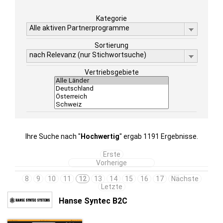
Kategorie
Alle aktiven Partnerprogramme
Sortierung
nach Relevanz (nur Stichwortsuche)
Vertriebsgebiete
Ihre Suche nach "
Hochwertig
" ergab 1191 Ergebnisse.
Erste
Vorherige
8
9
10
11
12
13
14
15
16
17
Nächste
Letzte
Hanse Syntec B2C