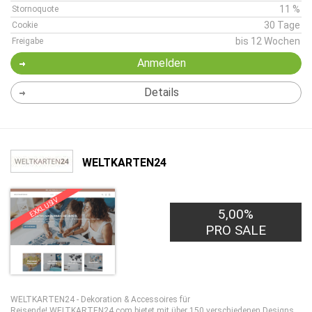
11 %
Stornoquote
30 Tage
Cookie
bis 12 Wochen
Freigabe
Anmelden
Details
WELTKARTEN24
EXKLUSIV
5,00%
PRO SALE
WELTKARTEN24 - Dekoration & Accessoires für
Reisende! WELTKARTEN24.com bietet mit über 150 verschiedenen Designs