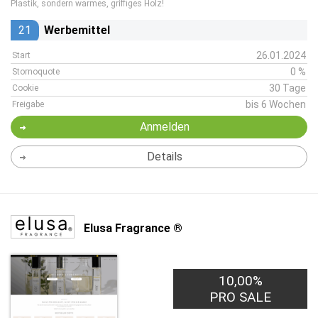
Plastik, sondern warmes, griffiges Holz!
21
Werbemittel
26.01.2024
Start
0 %
Stornoquote
30 Tage
Cookie
bis 6 Wochen
Freigabe
Anmelden
Details
Elusa Fragrance ®
10,00%
PRO SALE