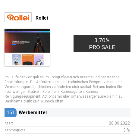
Rollei
3,70%
PRO SALE
Im Laufe der Zeit gab es im Fotografie-Bereich rasante und bedeutende
Entwicklungen. Die Anforderungen, die technischen Perspektiven und die
Vermarktungsmöglichkeiten veränderten sich radikal. Bei uns finden Sie
hochwertigen Stativen, Fotofiltern, Kameragurten, Kamera
Reinigungsequipment, Actioncams über Unterwassergehäuse bis hin zu
Dashcams bleibt kein Wunsch offen.
151
Werbemittel
08.09.2022
Start
3 %
Stornoquote