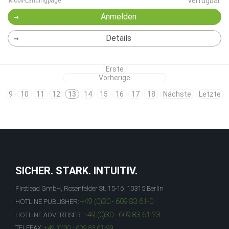
verfügbar
Mobil-Landingpage
Anmelden
Details
Erste
Vorherige
9
10
11
12
13
14
15
16
17
18
Nächste
Letzte
SICHER. STARK. INTUITIV.
Firstlead GmbH, Rosenfelder St. 15-16, 10315 Berlin
+49 (0)30 - 609 83 61-0
HOTLINE PUBLISHER:
+49 (0)30 - 609 83 61-23
HOTLINE ADVERTISER:
TELEFAX:
+49 (0)30 - 609 83 61-99