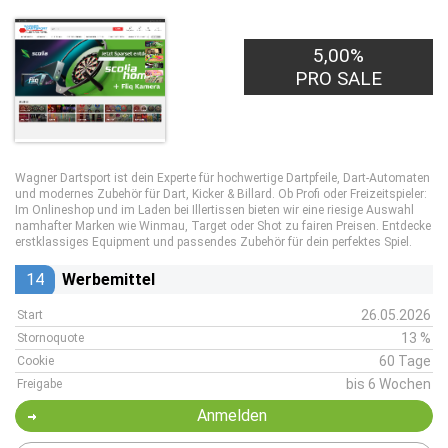
5,00%
PRO SALE
Wagner Dartsport ist dein Experte für hochwertige Dartpfeile, Dart-Automaten
und modernes Zubehör für Dart, Kicker & Billard. Ob Profi oder Freizeitspieler:
Im Onlineshop und im Laden bei Illertissen bieten wir eine riesige Auswahl
namhafter Marken wie Winmau, Target oder Shot zu fairen Preisen. Entdecke
erstklassiges Equipment und passendes Zubehör für dein perfektes Spiel.
14
Werbemittel
26.05.2026
Start
13 %
Stornoquote
60 Tage
Cookie
bis 6 Wochen
Freigabe
Anmelden