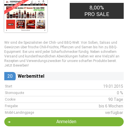
EXKLUSIV
8,00%
PRO SALE
Wir sind die Spezialisten der Chili- und BBQ-Welt: Von Soßen, Salsas und
Gewürzen über frische Chili-Früchte, Pflanzen und Samen bis hin zu BBQ-
Equipment. Bei uns wird jeder Scharfschmecker fündig. Neben schnellem
Versand und kundenfreundlichen Abwicklungen halten wir eine Vielzahl an
Rezepten und Verwendungszwecken für unsere scharfen Produkte bereit.
Jetzt Bewerben!
20
Werbemittel
19.01.2015
Start
0 %
Stornoquote
90 Tage
Cookie
bis 6 Wochen
Freigabe
verfügbar
Mobil-Landingpage
Anmelden