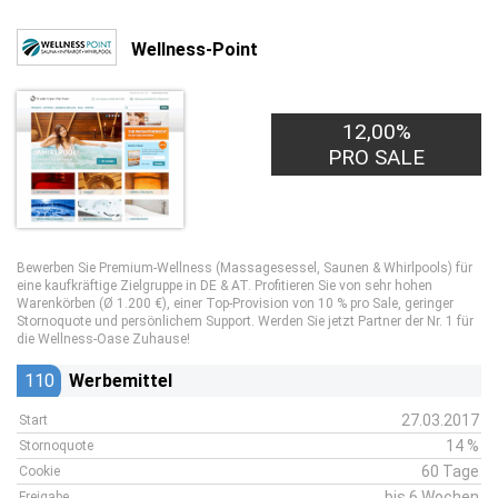
Wellness-Point
12,00%
PRO SALE
Bewerben Sie Premium-Wellness (Massagesessel, Saunen & Whirlpools) für
eine kaufkräftige Zielgruppe in DE & AT. Profitieren Sie von sehr hohen
Warenkörben (Ø 1.200 €), einer Top-Provision von 10 % pro Sale, geringer
Stornoquote und persönlichem Support. Werden Sie jetzt Partner der Nr. 1 für
die Wellness-Oase Zuhause!
110
Werbemittel
27.03.2017
Start
14 %
Stornoquote
60 Tage
Cookie
bis 6 Wochen
Freigabe