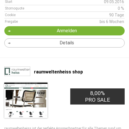
09.05.2016
Start
0 %
Stornoquote
90 Tage
Cookie
bis 6 Wochen
Freigabe
Anmelden
Details
raumweltenheiss shop
8,00%
PRO SALE
raumweltenheiss ist der perfekte Ansprechpartner für alle Themen rund um