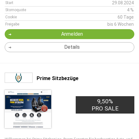
29.08.2024
Start
4 %
Stornoquote
60 Tage
Cookie
bis 6 Wochen
Freigabe
Anmelden
Details
Prime Sitzbezüge
9,50%
PRO SALE