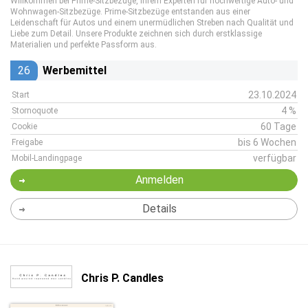
Willkommen bei Prime-Sitzbezüge, Ihrem Experten für hochwertige Auto- und
Wohnwagen-Sitzbezüge. Prime-Sitzbezüge entstanden aus einer
Leidenschaft für Autos und einem unermüdlichen Streben nach Qualität und
Liebe zum Detail. Unsere Produkte zeichnen sich durch erstklassige
Materialien und perfekte Passform aus.
26
Werbemittel
23.10.2024
Start
4 %
Stornoquote
60 Tage
Cookie
bis 6 Wochen
Freigabe
verfügbar
Mobil-Landingpage
Anmelden
Details
Chris P. Candles