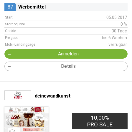
87
Werbemittel
05.05.2017
Start
0 %
Stornoquote
30 Tage
Cookie
bis 6 Wochen
Freigabe
verfügbar
Mobil-Landingpage
Anmelden
Details
deinewandkunst
10,00%
PRO SALE