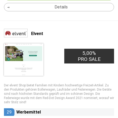
Details
Elvent
5,00%
PRO SALE
Der elvent Shop bietet Familien mit Kindern hochwertige Freizeit-Artikel. Zu
den Produkten gehören Bollerwagen, Laufräder und Federwiegen. Die Geräte
sind nach höchsten Standards geprüft und im schönen Design. Die
Federwiege wurde mit dem Red-Dot Design Award 2021 nominiert, worauf wir
sehr Stolz sind!
29
Werbemittel