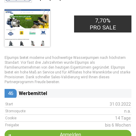
7,70%
PRO SALE
Elpumps bietet moderne und hochwertige Wasserpumpen nach höchstem
Standart. Vor fast drei Jahrzehnten wurde Elpumps als
Familienunternehmen von den heutigen Eigentümern gegründet. Elpumps
bietet ein hohe Maß an Service und für Affiliates hohe Warenkörbe und starke
Provisionen. Dank schneller Sales-Validierung wird Ihnen dieses
Partnerprogramm Freude bereiten.
46
Werbemittel
31.03.2022
Start
n.a.
Stornoquote
14 Tage
Cookie
bis 6 Wochen
Freigabe
Anmelden