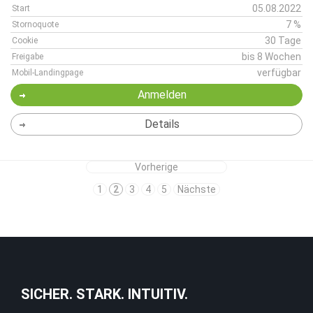
05.08.2022
Start
7 %
Stornoquote
30 Tage
Cookie
bis 8 Wochen
Freigabe
verfügbar
Mobil-Landingpage
Anmelden
Details
Vorherige
1
2
3
4
5
Nächste
SICHER. STARK. INTUITIV.