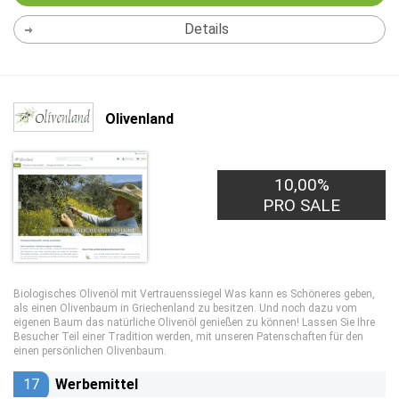
Details
Olivenland
10,00%
PRO SALE
Biologisches Olivenöl mit Vertrauenssiegel Was kann es Schöneres geben,
als einen Olivenbaum in Griechenland zu besitzen. Und noch dazu vom
eigenen Baum das natürliche Olivenöl genießen zu können! Lassen Sie Ihre
Besucher Teil einer Tradition werden, mit unseren Patenschaften für den
einen persönlichen Olivenbaum.
17
Werbemittel