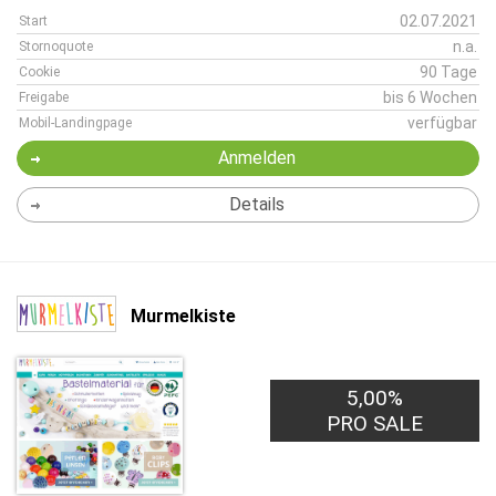
02.07.2021
Start
n.a.
Stornoquote
90 Tage
Cookie
bis 6 Wochen
Freigabe
verfügbar
Mobil-Landingpage
Anmelden
Details
Murmelkiste
5,00%
PRO SALE