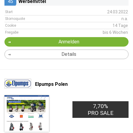
45
Werbemittel
24.03.2022
Start
n.a.
Stornoquote
14 Tage
Cookie
bis 6 Wochen
Freigabe
Anmelden
Details
Elpumps Polen
7,70%
PRO SALE