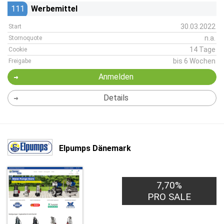
111
Werbemittel
30.03.2022
Start
n.a.
Stornoquote
14 Tage
Cookie
bis 6 Wochen
Freigabe
Anmelden
Details
Elpumps Dänemark
7,70%
PRO SALE