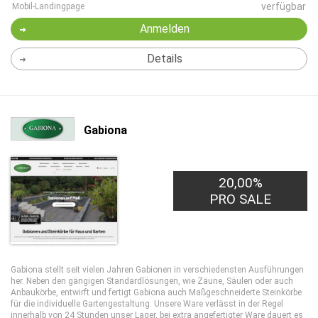
verfügbar
Mobil-Landingpage
Anmelden
Details
Gabiona
20,00%
2,50€
PRO LEAD
PRO SALE
Gabiona stellt seit vielen Jahren Gabionen in verschiedensten Ausführungen
her. Neben den gängigen Standardlösungen, wie Zäune, Säulen oder auch
Anbaukörbe, entwirft und fertigt Gabiona auch Maßgeschneiderte Steinkörbe
für die individuelle Gartengestaltung. Unsere Ware verlässt in der Regel
innerhalb von 24 Stunden unser Lager, bei extra angefertigter Ware dauert es