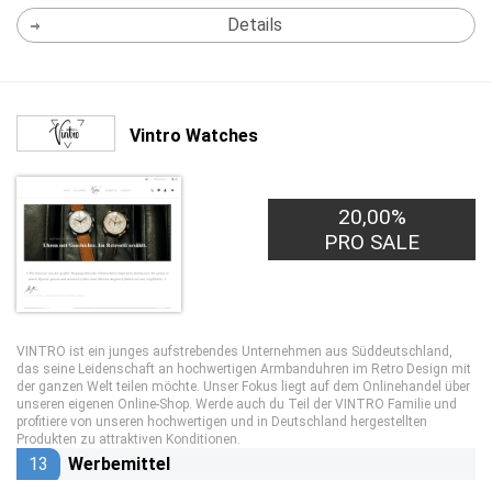
Details
Vintro Watches
20,00%
PRO SALE
VINTRO ist ein junges aufstrebendes Unternehmen aus Süddeutschland,
das seine Leidenschaft an hochwertigen Armbanduhren im Retro Design mit
der ganzen Welt teilen möchte. Unser Fokus liegt auf dem Onlinehandel über
unseren eigenen Online-Shop. Werde auch du Teil der VINTRO Familie und
profitiere von unseren hochwertigen und in Deutschland hergestellten
Produkten zu attraktiven Konditionen.
13
Werbemittel