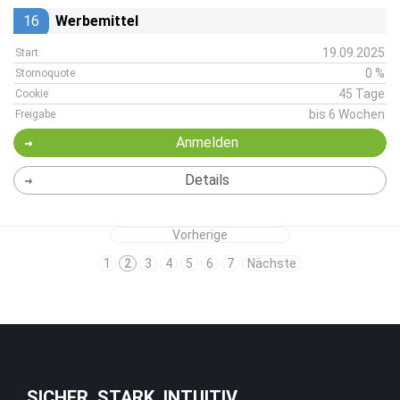
16
Werbemittel
19.09.2025
Start
0 %
Stornoquote
45 Tage
Cookie
bis 6 Wochen
Freigabe
Anmelden
Details
Vorherige
1
2
3
4
5
6
7
Nächste
SICHER. STARK. INTUITIV.