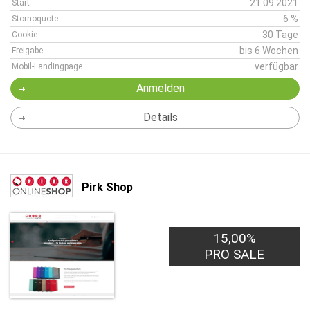
21.09.2021
Start
6 %
Stornoquote
30 Tage
Cookie
bis 6 Wochen
Freigabe
verfügbar
Mobil-Landingpage
Anmelden
Details
Pirk Shop
15,00%
PRO SALE