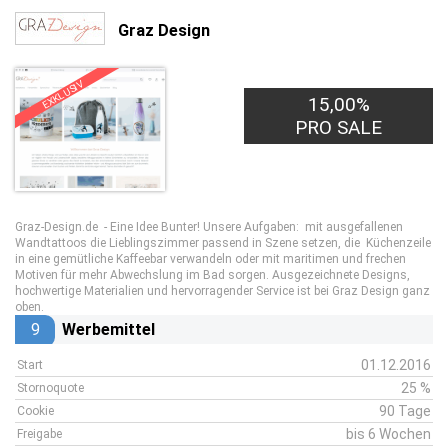
Graz Design
EXKLUSIV
15,00%
PRO SALE
Graz-Design.de - Eine Idee Bunter! Unsere Aufgaben: mit ausgefallenen
Wandtattoos die Lieblingszimmer passend in Szene setzen, die Küchenzeile
in eine gemütliche Kaffeebar verwandeln oder mit maritimen und frechen
Motiven für mehr Abwechslung im Bad sorgen. Ausgezeichnete Designs,
hochwertige Materialien und hervorragender Service ist bei Graz Design ganz
oben.
9
Werbemittel
01.12.2016
Start
25 %
Stornoquote
90 Tage
Cookie
bis 6 Wochen
Freigabe