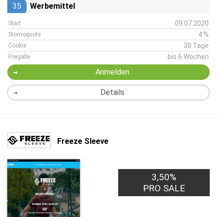
35
Werbemittel
09.07.2020
Start
4 %
Stornoquote
30 Tage
Cookie
bis 6 Wochen
Freigabe
Anmelden
Details
Freeze Sleeve
3,50%
PRO SALE