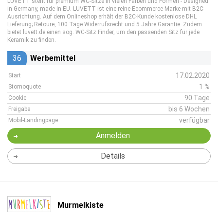
LUVETT steht für premium WC-Sitze in vielen Farben und Formen - Designed
in Germany, made in EU. LUVETT ist eine reine Ecommerce Marke mit B2C
Ausrichtung. Auf dem Onlineshop erhält der B2C-Kunde kostenlose DHL
Lieferung; Retoure, 100 Tage Widerrufsrecht und 5 Jahre Garantie. Zudem
bietet luvett.de einen sog. WC-Sitz Finder, um den passenden Sitz für jede
Keramik zu finden.
36
Werbemittel
17.02.2020
Start
1 %
Stornoquote
90 Tage
Cookie
bis 6 Wochen
Freigabe
verfügbar
Mobil-Landingpage
Anmelden
Details
Murmelkiste