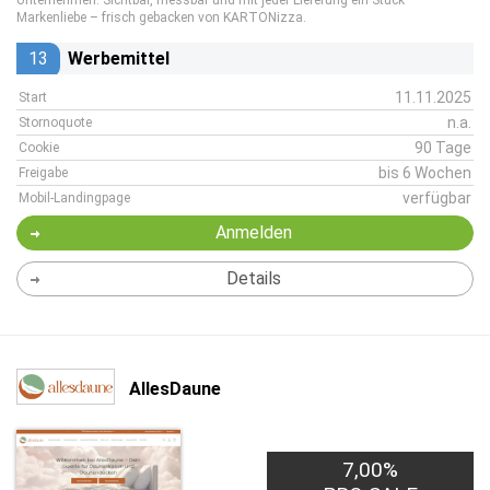
Unternehmen. Sichtbar, messbar und mit jeder Lieferung ein Stück
Markenliebe – frisch gebacken von KARTONizza.
13
Werbemittel
11.11.2025
Start
n.a.
Stornoquote
90 Tage
Cookie
bis 6 Wochen
Freigabe
verfügbar
Mobil-Landingpage
Anmelden
Details
AllesDaune
7,00%