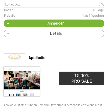
0 %
Stornoquote
30 Tage
Cookie
bis 6 Wochen
Freigabe
Anmelden
Details
Apollodio
15,00%
PRO SALE
Apollodio ist eine Print-on-Demand-Plattform für personalisierte Wandkunst.