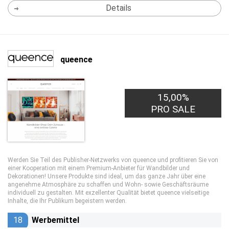
Details
queence
15,00%
PRO SALE
Werden Sie Teil des Publisher-Netzwerks von queence und profitieren Sie von
einer Kooperation mit einem Premium-Anbieter für Wandbilder und
Dekorationen! Unsere Produkte sind ideal, um das ganze Jahr über eine
angenehme Atmosphäre zu schaffen und Wohn- sowie Geschäftsräume
individuell zu gestalten. Mit exzellenter Qualität bietet queence vielseitige
Inhalte, die Ihr Publikum begeistern werden.
18
Werbemittel