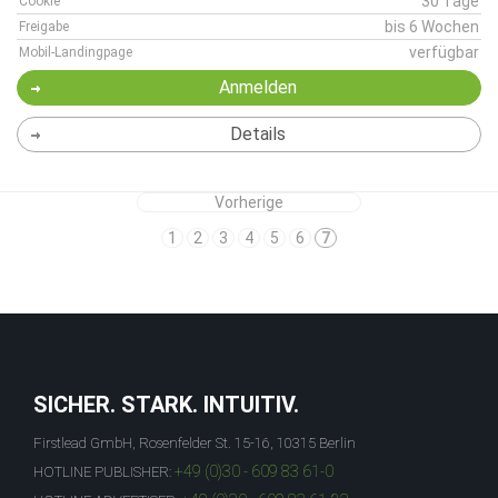
30 Tage
Cookie
bis 6 Wochen
Freigabe
verfügbar
Mobil-Landingpage
Anmelden
Details
Vorherige
1
2
3
4
5
6
7
SICHER. STARK. INTUITIV.
Firstlead GmbH, Rosenfelder St. 15-16, 10315 Berlin
+49 (0)30 - 609 83 61-0
HOTLINE PUBLISHER: