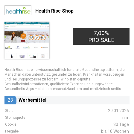
Health Rise Shop
7,00%
PRO SALE
Health Rise - ist eine wissenschaftlich fundierte Gesundheitsplattform, die
Menschen dabei unterstützt, gesünder zu leben, Krankheiten vorzubeugen
und Heilungsprozesse zu fördern. Wir bieten geprüfte
Gesundheitsinformationen, qualifizierte Experten und ausgewählte
Gesundheits-Apps – stets datenschutzkonform und medizinisch seriös.
23
Werbemittel
29.01.2026
Start
n.a.
Stornoquote
30 Tage
Cookie
bis 10 Wochen
Freigabe