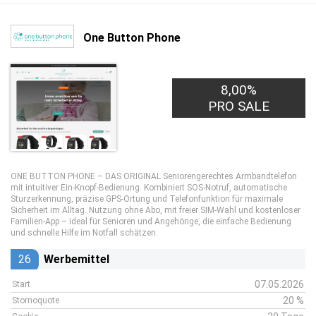
One Button Phone
8,00%
PRO SALE
ONE BUTTON PHONE – DAS ORIGINAL Seniorengerechtes Armbandtelefon
mit intuitiver Ein-Knopf-Bedienung. Kombiniert SOS-Notruf, automatische
Sturzerkennung, präzise GPS-Ortung und Telefonfunktion für maximale
Sicherheit im Alltag. Nutzung ohne Abo, mit freier SIM-Wahl und kostenloser
Familien-App – ideal für Senioren und Angehörige, die einfache Bedienung
und schnelle Hilfe im Notfall schätzen.
26
Werbemittel
07.05.2026
Start
20 %
Stornoquote