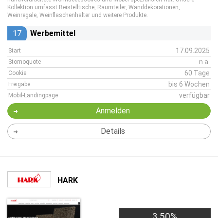
Kollektion umfasst Beistelltische, Raumteiler, Wanddekorationen,
Weinregale, Weinflaschenhalter und weitere Produkte.
17
Werbemittel
17.09.2025
Start
n.a.
Stornoquote
60 Tage
Cookie
bis 6 Wochen
Freigabe
verfügbar
Mobil-Landingpage
Anmelden
Details
HARK
3,50%