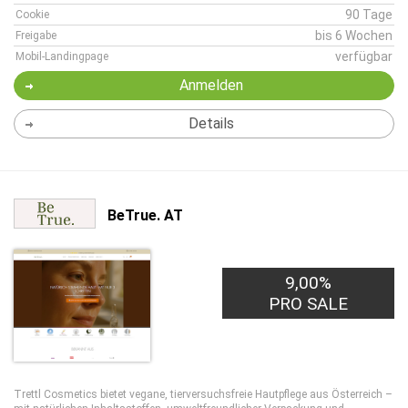
90 Tage
Cookie
bis 6 Wochen
Freigabe
verfügbar
Mobil-Landingpage
Anmelden
Details
BeTrue. AT
9,00%
PRO SALE
Trettl Cosmetics bietet vegane, tierversuchsfreie Hautpflege aus Österreich –