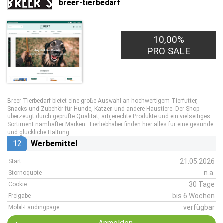
breer-tierbedarf
10,00%
PRO SALE
Breer Tierbedarf bietet eine große Auswahl an hochwertigem Tierfutter,
Snacks und Zubehör für Hunde, Katzen und andere Haustiere. Der Shop
überzeugt durch geprüfte Qualität, artgerechte Produkte und ein vielseitiges
Sortiment namhafter Marken. Tierliebhaber finden hier alles für eine gesunde
und glückliche Haltung.
12
Werbemittel
21.05.2026
Start
n.a.
Stornoquote
30 Tage
Cookie
bis 6 Wochen
Freigabe
verfügbar
Mobil-Landingpage
Anmelden