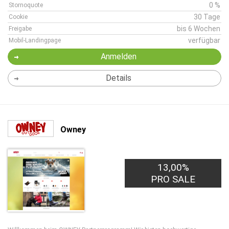
0 %
Stornoquote
30 Tage
Cookie
bis 6 Wochen
Freigabe
verfügbar
Mobil-Landingpage
Anmelden
Details
Owney
13,00%
PRO SALE