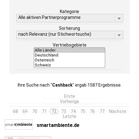
Kategorie
Alle aktiven Partnerprogramme
Sortierung
nach Relevanz (nur Stichwortsuche)
Vertriebsgebiete
Ihre Suche nach "
Cashback
" ergab 1587 Ergebnisse.
Erste
Vorherige
68
69
70
71
72
73
74
75
76
77
Nächste
Letzte
smartambiente.de