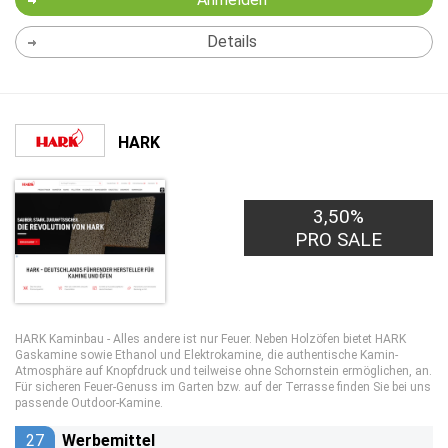
Details
HARK
3,50%
PRO SALE
HARK Kaminbau - Alles andere ist nur Feuer. Neben Holzöfen bietet HARK
Gaskamine sowie Ethanol und Elektrokamine, die authentische Kamin-
Atmosphäre auf Knopfdruck und teilweise ohne Schornstein ermöglichen, an.
Für sicheren Feuer-Genuss im Garten bzw. auf der Terrasse finden Sie bei uns
passende Outdoor-Kamine.
27
Werbemittel