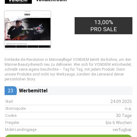
13,00%
PRO SALE
Entdecke die Revolution in Männerpflege! VONDIEM betritt die Bühne, um den
Männer-Beauty-Bereich neu zu definieren. Wer sich für VONDIEM entscheidet,
schreibt seine eigene Geschichte – Tag für Tag, mit jedem Produkt. Denn
unsere Produkte sind nicht nur Werkzeuge, sondern die Leinwand deiner
persönlichen Story.
23
Werbemittel
24.09.2025
Start
n.a.
Stornoquote
30 Tage
Cookie
bis 6 Wochen
Freigabe
verfügbar
Mobil-Landingpage