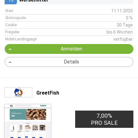
11.11.2025
Start
0 %
Stornoquote
30 Tage
Cookie
bis 6 Wochen
Freigabe
verfügbar
Mobil-Landingpage
Anmelden
Details
GreetFish
7,00%
PRO SALE