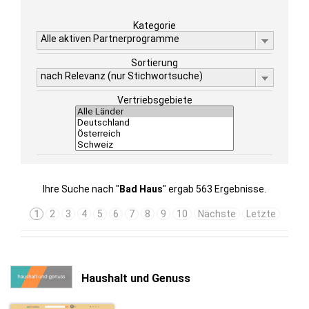
Kategorie
Alle aktiven Partnerprogramme
Sortierung
nach Relevanz (nur Stichwortsuche)
Vertriebsgebiete
Ihre Suche nach "
Bad Haus
" ergab 563 Ergebnisse.
1
2
3
4
5
6
7
8
9
10
Nächste
Letzte
Haushalt und Genuss