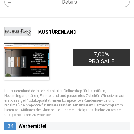
Details
HAUSTÜRENLAND
7,00%
PRO SALE
haustuerenland.de ist ein etablierter Onlineshop für Haustüren,
Nebeneingangstüren, Fenster und und passendes Zubehör. Wir setzen auf
erstklassige Produktqualität, einen kompetenten Kundenservice und
regelmäßige Angebote für unsere Kunden. Mit unserem Partnerprogramm
bieten wir Affiliates die Chance, Teil unserer Erfolgsgeschichte zu werden
und gemeinsam zu wachsen!
34
Werbemittel