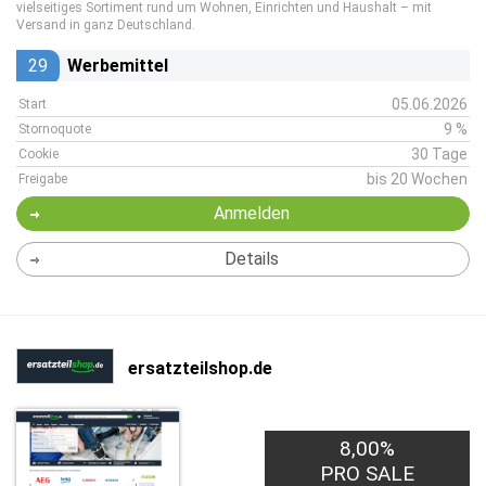
vielseitiges Sortiment rund um Wohnen, Einrichten und Haushalt – mit
Versand in ganz Deutschland.
29
Werbemittel
05.06.2026
Start
9 %
Stornoquote
30 Tage
Cookie
bis 20 Wochen
Freigabe
Anmelden
Details
ersatzteilshop.de
8,00%
PRO SALE