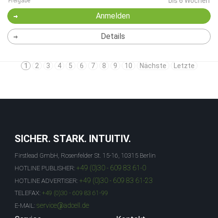
bis 6 Wochen
Freigabe
Anmelden
Details
1
2
3
4
5
6
7
8
9
10
Nächste
Letzte
SICHER. STARK. INTUITIV.
Firstlead GmbH, Rosenfelder St. 15-16, 10315 Berlin
+49 (0)30 - 609 83 61-0
HOTLINE PUBLISHER:
+49 (0)30 - 609 83 61-23
HOTLINE ADVERTISER:
TELEFAX:
+49 (0)30 - 609 83 61-99
service@adcell.de
E-MAIL: