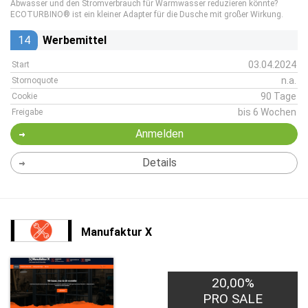
Abwasser und den Stromverbrauch für Warmwasser reduzieren könnte?
ECOTURBINO® ist ein kleiner Adapter für die Dusche mit großer Wirkung.
14
Werbemittel
03.04.2024
Start
n.a.
Stornoquote
90 Tage
Cookie
bis 6 Wochen
Freigabe
Anmelden
Details
Manufaktur X
20,00%
PRO SALE