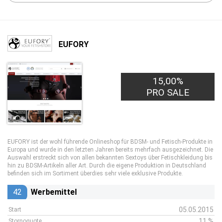
EUFORY
15,00%
PRO SALE
EUFORY ist der wohl führende Onlineshop für BDSM- und Fetisch-Produkte in
Europa und wurde in den letzten Jahren bereits mehrfach ausgezeichnet. Die
Auswahl erstreckt sich von allen bekannten Sextoys über Fetischkleidung bis
hin zu BDSM-Artikeln aller Art. Durch die eigene Produktion in Deutschland
befinden sich im Sortiment überdies sehr viele exklusive Produkte.
42
Werbemittel
05.05.2015
Start
11 %
Stornoquote