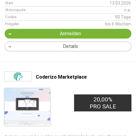
13.03.2026
Start
n.a.
Stornoquote
90 Tage
Cookie
bis 6 Wochen
Freigabe
Anmelden
Details
Coderizo Marketplace
20,00%
3,00€
PRO LEAD
PRO SALE