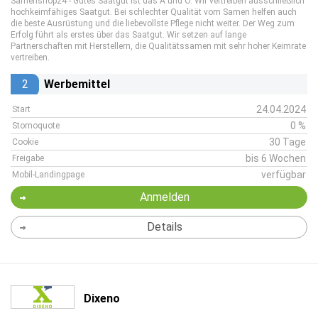
Samenshop24 - Gutes Saatgut ist das A und O. Wir vertreiben ausschließlich
hochkeimfähiges Saatgut. Bei schlechter Qualität vom Samen helfen auch
die beste Ausrüstung und die liebevollste Pflege nicht weiter. Der Weg zum
Erfolg führt als erstes über das Saatgut. Wir setzen auf lange
Partnerschaften mit Herstellern, die Qualitätssamen mit sehr hoher Keimrate
vertreiben.
2
Werbemittel
24.04.2024
Start
0 %
Stornoquote
30 Tage
Cookie
bis 6 Wochen
Freigabe
verfügbar
Mobil-Landingpage
Anmelden
Details
Dixeno