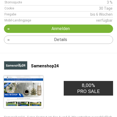
3 %
Stornoquote
30 Tage
Cookie
bis 6 Wochen
Freigabe
verfügbar
Mobil-Landingpage
Anmelden
Details
Samenshop24
8,00%
PRO SALE