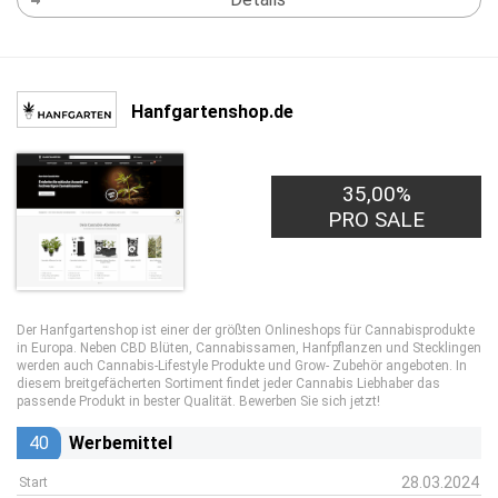
Hanfgartenshop.de
35,00%
PRO SALE
Der Hanfgartenshop ist einer der größten Onlineshops für Cannabisprodukte
in Europa. Neben CBD Blüten, Cannabissamen, Hanfpflanzen und Stecklingen
werden auch Cannabis-Lifestyle Produkte und Grow- Zubehör angeboten. In
diesem breitgefächerten Sortiment findet jeder Cannabis Liebhaber das
passende Produkt in bester Qualität. Bewerben Sie sich jetzt!
40
Werbemittel
28.03.2024
Start