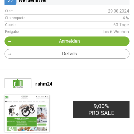
27
Werbemittel
29.08.2024
Start
4 %
Stornoquote
60 Tage
Cookie
bis 6 Wochen
Freigabe
Anmelden
Details
rahm24
9,00%
PRO SALE