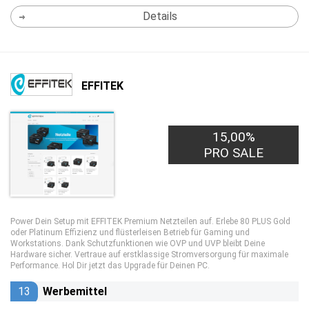
Details
EFFITEK
15,00%
PRO SALE
Power Dein Setup mit EFFITEK Premium Netzteilen auf. Erlebe 80 PLUS Gold
oder Platinum Effizienz und flüsterleisen Betrieb für Gaming und
Workstations. Dank Schutzfunktionen wie OVP und UVP bleibt Deine
Hardware sicher. Vertraue auf erstklassige Stromversorgung für maximale
Performance. Hol Dir jetzt das Upgrade für Deinen PC.
13
Werbemittel