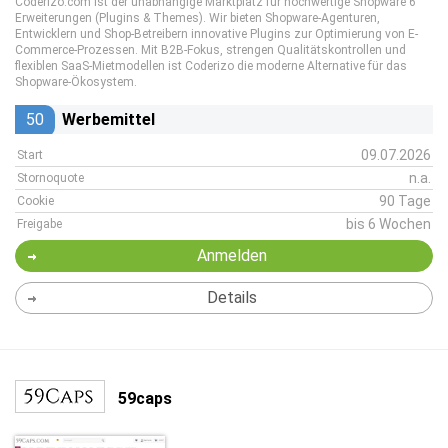
Coderizo.com ist der unabhängige Marktplatz für hochwertige Shopware 6
Erweiterungen (Plugins & Themes). Wir bieten Shopware-Agenturen,
Entwicklern und Shop-Betreibern innovative Plugins zur Optimierung von E-
Commerce-Prozessen. Mit B2B-Fokus, strengen Qualitätskontrollen und
flexiblen SaaS-Mietmodellen ist Coderizo die moderne Alternative für das
Shopware-Ökosystem.
50
Werbemittel
09.07.2026
Start
n.a.
Stornoquote
90 Tage
Cookie
bis 6 Wochen
Freigabe
Anmelden
Details
59caps