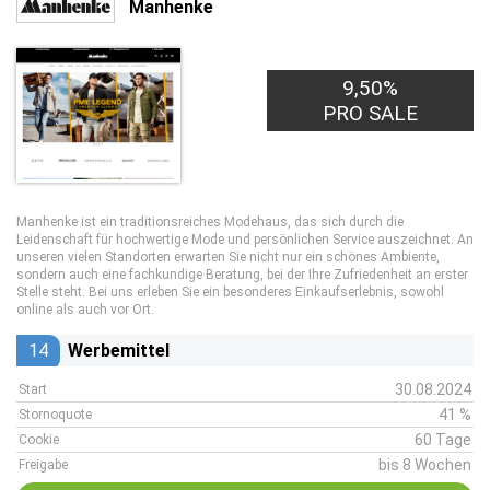
Manhenke
9,50%
PRO SALE
Manhenke ist ein traditionsreiches Modehaus, das sich durch die
Leidenschaft für hochwertige Mode und persönlichen Service auszeichnet. An
unseren vielen Standorten erwarten Sie nicht nur ein schönes Ambiente,
sondern auch eine fachkundige Beratung, bei der Ihre Zufriedenheit an erster
Stelle steht. Bei uns erleben Sie ein besonderes Einkaufserlebnis, sowohl
online als auch vor Ort.
14
Werbemittel
30.08.2024
Start
41 %
Stornoquote
60 Tage
Cookie
bis 8 Wochen
Freigabe