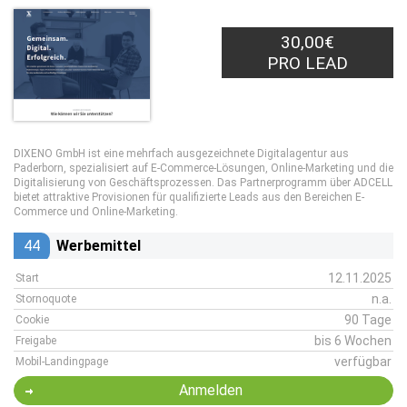
30,00€
PRO LEAD
DIXENO GmbH ist eine mehrfach ausgezeichnete Digitalagentur aus
Paderborn, spezialisiert auf E-Commerce-Lösungen, Online-Marketing und die
Digitalisierung von Geschäftsprozessen. Das Partnerprogramm über ADCELL
bietet attraktive Provisionen für qualifizierte Leads aus den Bereichen E-
Commerce und Online-Marketing.
44
Werbemittel
12.11.2025
Start
n.a.
Stornoquote
90 Tage
Cookie
bis 6 Wochen
Freigabe
verfügbar
Mobil-Landingpage
Anmelden