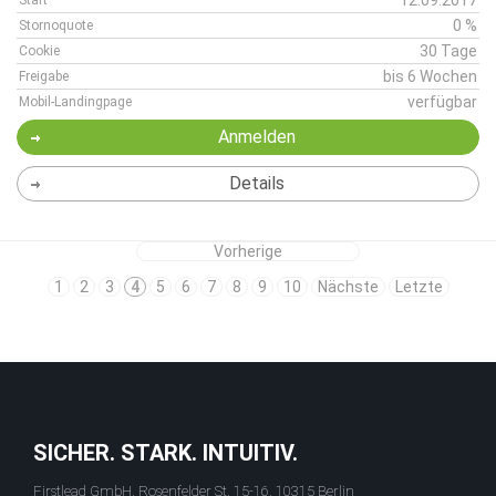
12.09.2017
Start
0 %
Stornoquote
30 Tage
Cookie
bis 6 Wochen
Freigabe
verfügbar
Mobil-Landingpage
Anmelden
Details
Vorherige
1
2
3
4
5
6
7
8
9
10
Nächste
Letzte
SICHER. STARK. INTUITIV.
Firstlead GmbH, Rosenfelder St. 15-16, 10315 Berlin