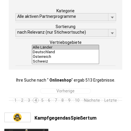
Kategorie
Alle aktiven Partnerprogramme
Sortierung
nach Relevanz (nur Stichwortsuche)
Vertriebsgebiete
Ihre Suche nach "
Onlineshop
" ergab 513 Ergebnisse.
Vorherige
1
2
3
4
5
6
7
8
9
10
Nächste
Letzte
KampfgegendasSpießertum