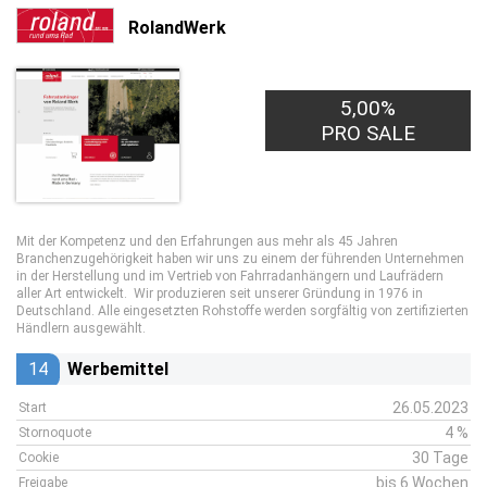
RolandWerk
5,00%
PRO SALE
Mit der Kompetenz und den Erfahrungen aus mehr als 45 Jahren
Branchenzugehörigkeit haben wir uns zu einem der führenden Unternehmen
in der Herstellung und im Vertrieb von Fahrradanhängern und Laufrädern
aller Art entwickelt. Wir produzieren seit unserer Gründung in 1976 in
Deutschland. Alle eingesetzten Rohstoffe werden sorgfältig von zertifizierten
Händlern ausgewählt.
14
Werbemittel
26.05.2023
Start
4 %
Stornoquote
30 Tage
Cookie
bis 6 Wochen
Freigabe