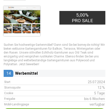
5,00%
PRO SALE
Suchen Sie hochwertige Gartenmöbel? Dann sind Sie bei bomey.de richtig! Wir
bieten exklusive Gartengarnituren für Balkon, Terrasse, Wintergarten oder
den Rasen. Unsere stilvollen Echtholz-Garnituren aus Old Teak sind
einzigartig und versprühen rustikalen Charme. Ebenso finden Sie bei uns
langlebige und wetterbeständige Gartengarnituren aus Polywood und
Polyrattan. Jetzt bewerben!
14
Werbemittel
25.07.2024
Start
12 %
Stornoquote
5 Tage
Cookie
bis 6 Wochen
Freigabe
verfügbar
Mobil-Landingpage