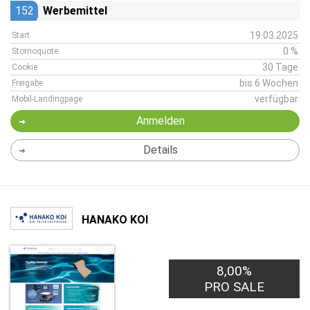
152
Werbemittel
19.03.2025
Start
0 %
Stornoquote
30 Tage
Cookie
bis 6 Wochen
Freigabe
verfügbar
Mobil-Landingpage
Anmelden
Details
HANAKO KOI
8,00%
PRO SALE