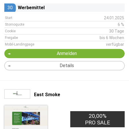
30
Werbemittel
24.01.2025
Start
6 %
Stornoquote
30 Tage
Cookie
bis 6 Wochen
Freigabe
verfügbar
Mobil-Landingpage
Anmelden
Details
East Smoke
20,00%
PRO SALE