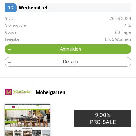
13
Werbemittel
26.09.2024
Start
4 %
Stornoquote
60 Tage
Cookie
bis 6 Wochen
Freigabe
Anmelden
Details
Möbelgarten
9,00%
PRO SALE