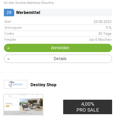
für dein Scooter-Abenteuer brauchst.
28
Werbemittel
20.08.2025
Start
9 %
Stornoquote
30 Tage
Cookie
bis 6 Wochen
Freigabe
Anmelden
Details
Destiny Shop
4,00%
PRO SALE