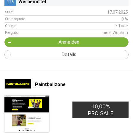
119
Werbemittel
17.07.2025
Start
0 %
Stornoquote
7 Tage
Cookie
bis 6 Wochen
Freigabe
Anmelden
Details
Paintballzone
10,00%
PRO SALE