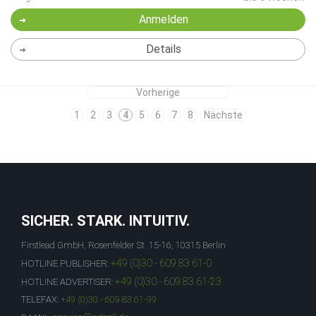
Anmelden
Details
Vorherige
1
2
3
4
5
6
7
8
Nächste
SICHER. STARK. INTUITIV.
Firstlead GmbH, Rosenfelder St. 15-16, 10315 Berlin
+49 (0)30 - 609 83 61-0
HOTLINE PUBLISHER:
+49 (0)30 - 609 83 61-23
HOTLINE ADVERTISER:
TELEFAX:
+49 (0)30 - 609 83 61-99