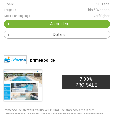
90 Tage
Cookie
bis 6 Wochen
Freigabe
verfügbar
Mobil-Landingpage
Anmelden
Details
primepool.de
7,00%
PRO SALE
Primepool.de steht für exklusive PP- und Edelstahlpools mit klarer