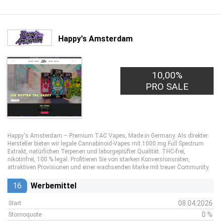
Happy's Amsterdam
10,00%
5,00€
PRO LEAD
PRO SALE
Happy's Amsterdam – Premium TAC Vapes, Made in Germany. Als direkter
Hersteller bieten wir legale Cannabinoid-Vapes mit 1000 mg Full Spectrum
Extrakt, natürlichen Terpenen und laborgeprüfter Qualität. THC-frei,
nikotinfrei, 100 % legal. Profitieren Sie von starken Konversionsraten,
attraktiven Provisionen und einer wachsenden Marke mit treuer Community.
16
Werbemittel
08.04.2026
Start
0 %
Stornoquote