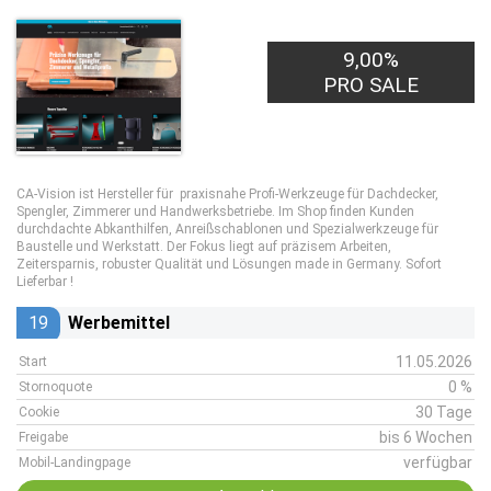
9,00%
PRO SALE
CA-Vision ist Hersteller für praxisnahe Profi-Werkzeuge für Dachdecker,
Spengler, Zimmerer und Handwerksbetriebe. Im Shop finden Kunden
durchdachte Abkanthilfen, Anreißschablonen und Spezialwerkzeuge für
Baustelle und Werkstatt. Der Fokus liegt auf präzisem Arbeiten,
Zeitersparnis, robuster Qualität und Lösungen made in Germany. Sofort
Lieferbar !
19
Werbemittel
11.05.2026
Start
0 %
Stornoquote
30 Tage
Cookie
bis 6 Wochen
Freigabe
verfügbar
Mobil-Landingpage