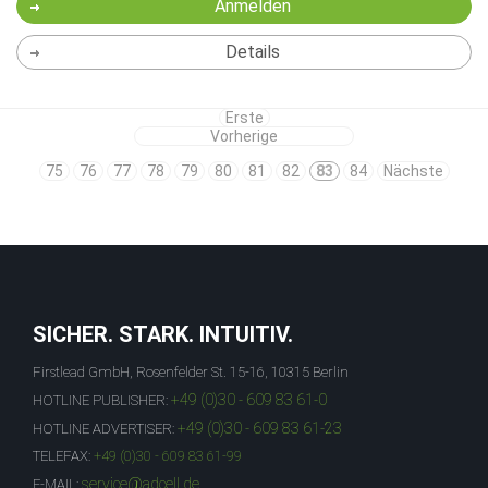
Anmelden
Details
Erste
Vorherige
75
76
77
78
79
80
81
82
83
84
Nächste
SICHER. STARK. INTUITIV.
Firstlead GmbH, Rosenfelder St. 15-16, 10315 Berlin
+49 (0)30 - 609 83 61-0
HOTLINE PUBLISHER:
+49 (0)30 - 609 83 61-23
HOTLINE ADVERTISER:
TELEFAX:
+49 (0)30 - 609 83 61-99
service@adcell.de
E-MAIL: