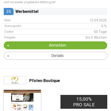
und nie wieder ungebetene Mitbringsel!
35
Werbemittel
15.04.2026
Start
0 %
Stornoquote
60 Tage
Cookie
bis 6 Wochen
Freigabe
Anmelden
Details
Pfoten Boutique
15,00%
PRO SALE