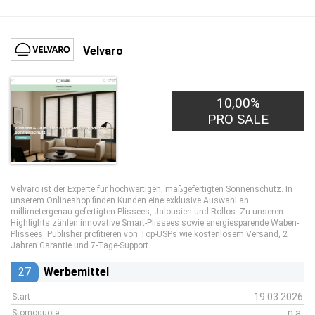
Velvaro
10,00%
PRO SALE
Velvaro ist der Experte für hochwertigen, maßgefertigten Sonnenschutz. In
unserem Onlineshop finden Kunden eine exklusive Auswahl an
millimetergenau gefertigten Plissees, Jalousien und Rollos. Zu unseren
Highlights zählen innovative Smart-Plissees sowie energiesparende Waben-
Plissees. Publisher profitieren von Top-USPs wie kostenlosem Versand, 2
Jahren Garantie und 7-Tage-Support.
27
Werbemittel
19.03.2026
Start
n.a.
Stornoquote