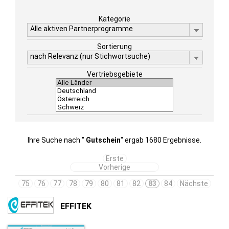
Kategorie
Alle aktiven Partnerprogramme
Sortierung
nach Relevanz (nur Stichwortsuche)
Vertriebsgebiete
Ihre Suche nach "
Gutschein
" ergab 1680 Ergebnisse.
Erste
Vorherige
75
76
77
78
79
80
81
82
83
84
Nächste
EFFITEK