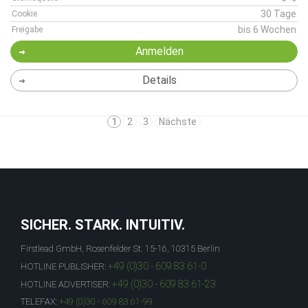
30 Tage
Cookie
bis 6 Wochen
Freigabe
Anmelden
Details
1
2
3
Nächste
SICHER. STARK. INTUITIV.
Firstlead GmbH, Rosenfelder St. 15-16, 10315 Berlin
+49 (0)30 - 609 83 61-0
HOTLINE PUBLISHER:
+49 (0)30 - 609 83 61-23
HOTLINE ADVERTISER:
TELEFAX:
+49 (0)30 - 609 83 61-99