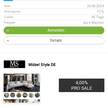
26.08.2024
Start
15 %
Stornoquote
40 Tage
Cookie
bis 6 Wochen
Freigabe
Anmelden
Details
Möbel Style DE
4,00%
PRO SALE