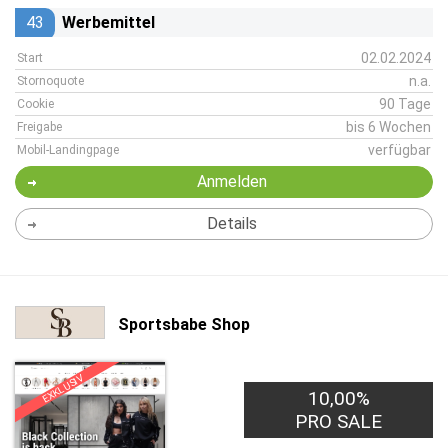
43
Werbemittel
02.02.2024
Start
n.a.
Stornoquote
90 Tage
Cookie
bis 6 Wochen
Freigabe
verfügbar
Mobil-Landingpage
Anmelden
Details
Sportsbabe Shop
EXKLUSIV
10,00%
PRO SALE