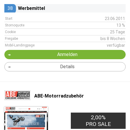
38
Werbemittel
23.06.2011
Start
13 %
Stornoquote
25 Tage
Cookie
bis 8 Wochen
Freigabe
verfügbar
Mobil-Landingpage
Anmelden
Details
ABE-Motorradzubehör
2,00%
PRO SALE