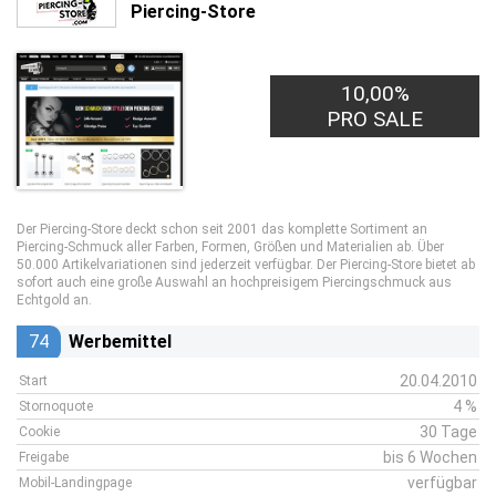
Piercing-Store
10,00%
PRO SALE
Der Piercing-Store deckt schon seit 2001 das komplette Sortiment an
Piercing-Schmuck aller Farben, Formen, Größen und Materialien ab. Über
50.000 Artikelvariationen sind jederzeit verfügbar. Der Piercing-Store bietet ab
sofort auch eine große Auswahl an hochpreisigem Piercingschmuck aus
Echtgold an.
74
Werbemittel
20.04.2010
Start
4 %
Stornoquote
30 Tage
Cookie
bis 6 Wochen
Freigabe
verfügbar
Mobil-Landingpage