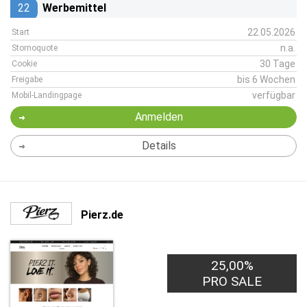
22
Werbemittel
22.05.2026
Start
n.a.
Stornoquote
30 Tage
Cookie
bis 6 Wochen
Freigabe
verfügbar
Mobil-Landingpage
Anmelden
Details
Pierz.de
25,00%
PRO SALE