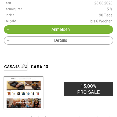
26.06.2020
Start
5 %
Stornoquote
90 Tage
Cookie
bis 6 Wochen
Freigabe
Anmelden
Details
CASA 43
15,00%
PRO SALE