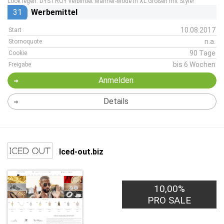
Look legen. DYSTROY verbindet Männer-Mode in XL Größen mit Style!
31
Werbemittel
10.08.2017
Start
n.a.
Stornoquote
90 Tage
Cookie
bis 6 Wochen
Freigabe
Anmelden
Details
Iced-out.biz
10,00%
PRO SALE