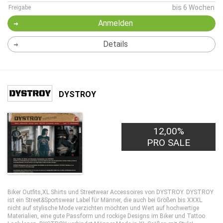
bis 6 Wochen
Freigabe
Anmelden
Details
DYSTROY
12,00%
PRO SALE
Biker Outfits,XL Shirts und Streetwear Accessoires von DYSTROY. DYSTROY
ist ein Street&Sportswear Label für Männer, die auch bei Größen bis XXXL
nicht auf stylische Mode verzichten möchten und Wert auf hochwertige
Materialien, eine gute Passform und rockige Designs im Biker und Tattoo