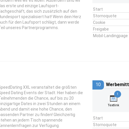
sondern weil wir es leben. Außerdem sind wir
das erste und einzige Laufsport-
Start
Fachgeschäft, das sich zusätzlich auf den
Stornoquote
Hundesport spezialisiert hat! Wenn dein Herz
auch für den Laufsport schlägt, dann werde
Cookie
Teil unseres Partnerprogramms.
Freigabe
Mobil-Landingpage
10
Werbemitt
SpeedDating XXL veranstaltet die größten
Speed Dating Events der Stadt. Hier haben die
1
Teilnehmenden die Chance, auf bis zu 20
einzigartige Dates in zwei Stunden an einem
Textlink
Abend und damit eine hohe Chance, den
passenden Partner zu finden! Gleichzeitig
Start
stehen an jedem Tisch spannende
Stornoquote
Kennenlernfragen zur Verfügung.