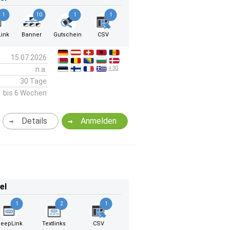
1
10
1
1
ink
Banner
Gutschein
CSV
15.07.2026
+30
n.a.
30 Tage
bis 6 Wochen
Details
Anmelden
el
1
2
1
eepLink
Textlinks
CSV