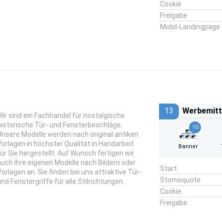
Cookie
Freigabe
Mobil-Landingpage
13
Werbemitt
Wir sind ein Fachhandel für nostalgische
historische Tür- und Fensterbeschläge.
10
Unsere Modelle werden nach original antiken
Vorlagen in höchster Qualität in Handarbeit
Banner
für Sie hergestellt. Auf Wunsch fertigen wir
auch Ihre eigenen Modelle nach Bildern oder
Start
Vorlagen an. Sie finden bei uns attraktive Tür-
Stornoquote
und Fenstergriffe für alle Stilrichtungen.
Cookie
Freigabe