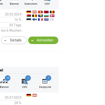
ink
Banner
Gutschein
CSV
20.02.2024
+31
16 %
30 Tage
bis 6 Wochen
Details
Anmelden
el
10
1
1
Banner
CSV
DeepLink
05.07.2024
28 %