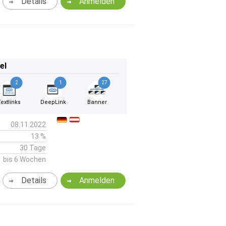
Details
Anmelden
el
2
1
27
Textlinks
DeepLink
Banner
08.11.2022
13 %
30 Tage
bis 6 Wochen
Details
Anmelden