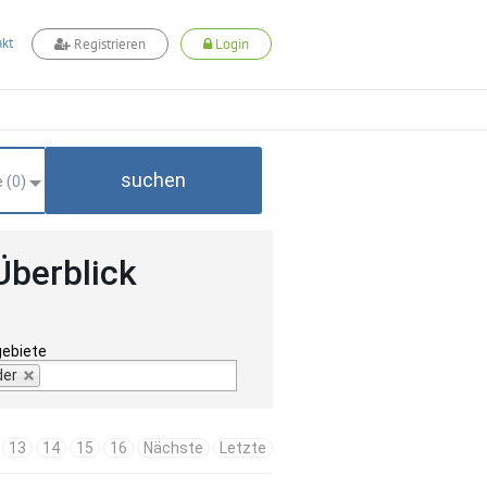
kt
Registrieren
Login
suchen
 (
0
)
Überblick
gebiete
der
13
14
15
16
Nächste
Letzte