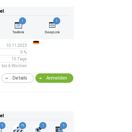
el
1
1
Textlink
DeepLink
10.11.2023
0 %
15 Tage
bis 6 Wochen
Details
Anmelden
el
1
19
1
1