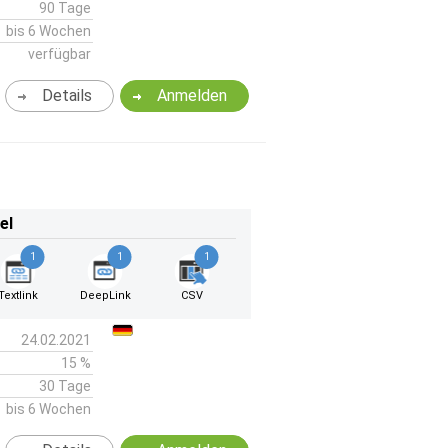
90 Tage
bis 6 Wochen
verfügbar
Details
Anmelden
el
1
1
1
Textlink
DeepLink
CSV
24.02.2021
15 %
30 Tage
bis 6 Wochen