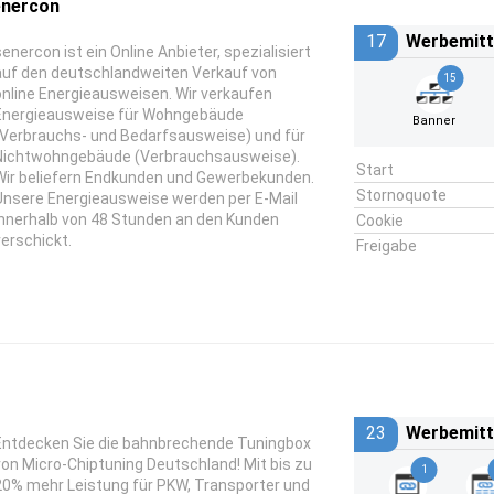
enercon
17
Werbemitt
senercon ist ein Online Anbieter, spezialisiert
auf den deutschlandweiten Verkauf von
15
online Energieausweisen. Wir verkaufen
Energieausweise für Wohngebäude
Banner
(Verbrauchs- und Bedarfsausweise) und für
Nichtwohngebäude (Verbrauchsausweise).
Start
Wir beliefern Endkunden und Gewerbekunden.
Stornoquote
Unsere Energieausweise werden per E-Mail
innerhalb von 48 Stunden an den Kunden
Cookie
verschickt.
Freigabe
23
Werbemitt
Entdecken Sie die bahnbrechende Tuningbox
von Micro-Chiptuning Deutschland! Mit bis zu
1
20% mehr Leistung für PKW, Transporter und