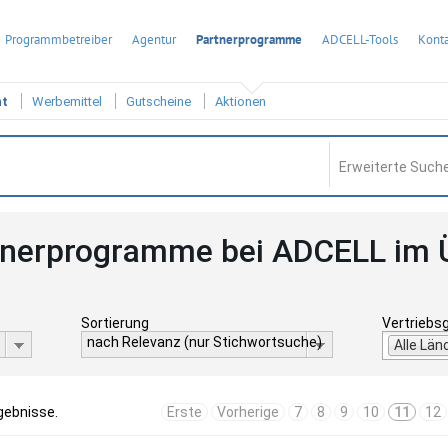
Programmbetreiber
Agentur
Partnerprogramme
ADCELL-Tools
Konta
ht
Werbemittel
Gutscheine
Aktionen
Erweiterte Suche
tnerprogramme bei ADCELL im 
Sortierung
Vertriebs
nach Relevanz (nur Stichwortsuche)
Alle Län
gebnisse.
Erste
Vorherige
7
8
9
10
11
12