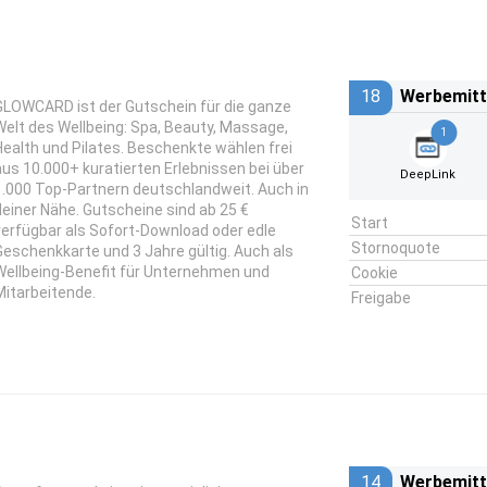
18
Werbemitt
GLOWCARD ist der Gutschein für die ganze
Welt des Wellbeing: Spa, Beauty, Massage,
1
Health und Pilates. Beschenkte wählen frei
aus 10.000+ kuratierten Erlebnissen bei über
DeepLink
1.000 Top-Partnern deutschlandweit. Auch in
deiner Nähe. Gutscheine sind ab 25 €
Start
verfügbar als Sofort-Download oder edle
Stornoquote
Geschenkkarte und 3 Jahre gültig. Auch als
Wellbeing-Benefit für Unternehmen und
Cookie
Mitarbeitende.
Freigabe
14
Werbemitt