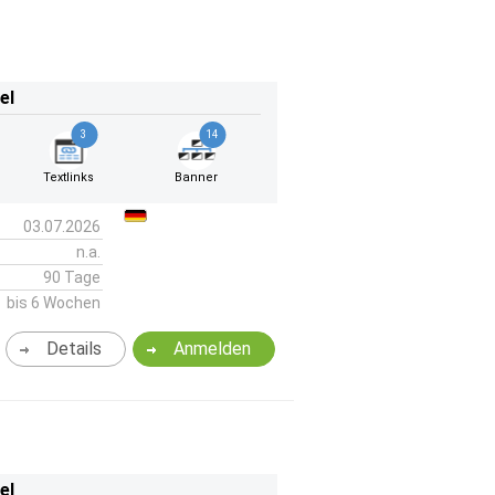
el
3
14
Textlinks
Banner
03.07.2026
n.a.
90 Tage
bis 6 Wochen
Details
Anmelden
el