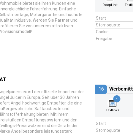
Wohnmobile bietet sie Ihren Kunden eine
DeepLink
Textl
unvergleichliche Fahrerfahrung. Einfache
Selbstmontage, Motorgarantie und höchste
Start
Qualität inklusive. Werden Sie Partner und
Stornoquote
profitieren Sie von unserem attraktiven
Provisionsmodell!
Cookie
Freigabe
 AT
16
Werbemitt
Angeljuicers.eu ist der offizielle Importeur der
Angel Juicer in Europa. Seit über 30 Jahren
4
liefert Angel hochwertige Entsafter, die eine
außergewöhnliche Saftausbeute und
Textlinks
Nährstofferhaltung bieten. Mit ihrem
dreistufigen Entsaftungssystem und den
Start
Zwillings-Presswalzen sind die Geräte der
Stornoquote
Marke Angel besonders leistungsstark