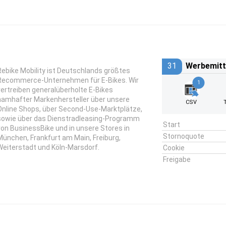
31
Werbemitt
Rebike Mobility ist Deutschlands größtes
Recommerce-Unternehmen für E-Bikes. Wir
1
vertreiben generalüberholte E-Bikes
namhafter Markenhersteller über unsere
CSV
Online Shops, über Second-Use-Marktplätze,
sowie über das Dienstradleasing-Programm
Start
von BusinessBike und in unsere Stores in
Stornoquote
München, Frankfurt am Main, Freiburg,
Weiterstadt und Köln-Marsdorf.
Cookie
Freigabe