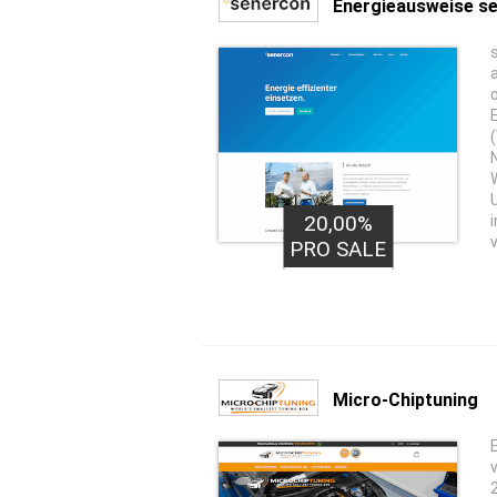
Energieausweise s
20,00%
4,00€
PRO LEAD
PRO SALE
Micro-Chiptuning