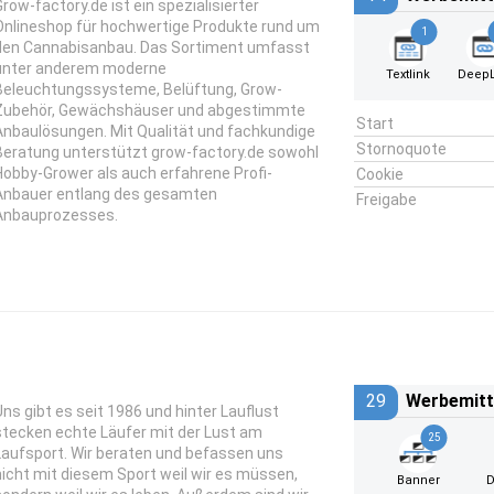
Grow-factory.de ist ein spezialisierter
Onlineshop für hochwertige Produkte rund um
1
den Cannabisanbau. Das Sortiment umfasst
unter anderem moderne
Textlink
DeepL
Beleuchtungssysteme, Belüftung, Grow-
Zubehör, Gewächshäuser und abgestimmte
Start
Anbaulösungen. Mit Qualität und fachkundige
Stornoquote
Beratung unterstützt grow-factory.de sowohl
Hobby-Grower als auch erfahrene Profi-
Cookie
Anbauer entlang des gesamten
Freigabe
Anbauprozesses.
29
Werbemitt
Uns gibt es seit 1986 und hinter Lauflust
stecken echte Läufer mit der Lust am
25
Laufsport. Wir beraten und befassen uns
nicht mit diesem Sport weil wir es müssen,
Banner
D